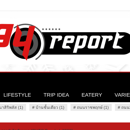
LIFESTYLE
TRIP IDEA
EATERY
VARI
นาสิริพลัส (1)
#
บ้านชั้นเดียว (1)
#
ถนนราชพฤกษ์ (1)
#
ถนน3