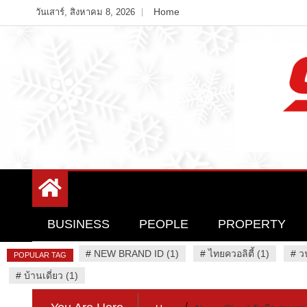
Skip
Home
วันเสาร์, สิงหาคม 8, 2026
to
content
Variety News
94 Report.com
BUSINESS
PEOPLE
PROPERTY
#
NEW BRAND ID (1)
#
ไทยควอลิตี้ (1)
#
ว
POPULAR TAG
#
บ้านเดี่ยว (1)