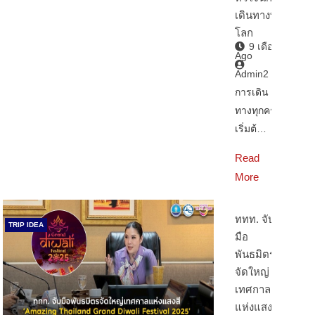
เดินทางทั่ว
โลก
9 เดือน
Ago
Admin2
การเดิน
ทางทุกครั้ง
เริ่มต้…
Read
More
ททท. จับ
TRIP IDEA
มือ
พันธมิตร
จัดใหญ่
เทศกาล
แห่งแสงสี