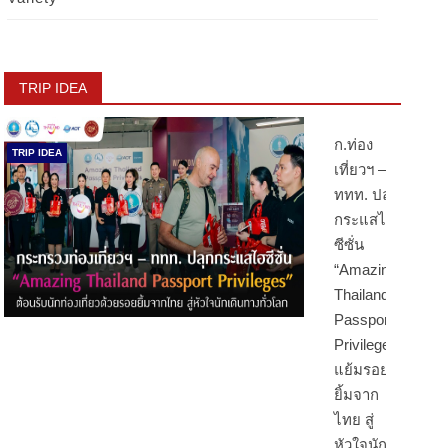
TRIP IDEA
ก.ท่อง
TRIP IDEA
เที่ยวฯ –
ททท. ปลุก
กระแสไฮ
ซีซั่น
“Amazing
Thailand
Passport
Privileges”
แย้มรอย
ยิ้มจาก
ไทย สู่
หัวใจนัก