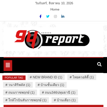
Skip
วันจันทร์, สิงหาคม 10, 2026
to
Home
content
Variety News
94 Report.com
Toggle
navigation
#
NEW BRAND ID (1)
#
ไทยควอลิตี้ (1)
POPULAR TAG
#
วนาสิริพลัส (1)
#
บ้านชั้นเดียว (1)
#
ถนนราชพฤกษ์ (1)
#
ถนน346ปทุมธานี (1)
#
ใกล้โรบินสันราชพฤกษ์ (1)
#
บ้านเดี่ยว (1)