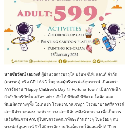
นายชัยวัฒน์ เอมวงศ์
ผู้อำนวยการอาวุโส บริษัท ซี.พี. แลนด์ จำกัด
(มหาชน) หรือ CP LAND ในฐานะผู้บริหารฟอร์จูนทาวน์ เปิดเผยว่า
การจัดงาน “Happy Children’s Day @ Fortune Town“ เป็นการผนึก
กำลังกับบริษัทในเครือฯ อย่าง เจียไต๋ ซีพีเมจิ ซีพีแรม โลตัส และ
พันธมิตรต่างๆทั้ง โอเดนย่า โรงพยาบาลเจษฎา โรงพยาบาลศรีสวรรค์
สถานีตำรวจนครบาลห้วยขวาง สถานีดับเพลิงห้วยขวาง เพื่อเป็นการ
เสริมศักยภาพ ควบคู่ไปกับการพัฒนาทักษะด้านต่างๆ ไปพร้อมๆ กัน
ทางฟอร์จูนทาวน์ จึงได้มีการจัดงานวันเด็กภายใต้คอนเซ็ปต์ “Fun