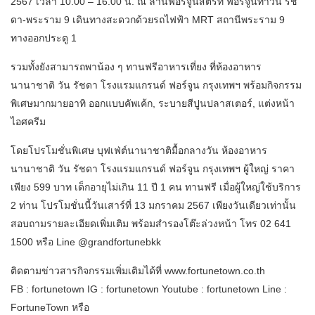
2567 เวลา 10.00 – 16.00 น. ณ ลานฟอร์จูนสตรีท ฟอร์จูนทาวน์ รัช
ดา-พระราม 9 เดินทางสะดวกด้วยรถไฟฟ้า MRT สถานีพระราม 9
ทางออกประตู 1
รวมทั้งยังสามารถพาน้อง ๆ ทานฟรีอาหารเที่ยง ที่ห้องอาหาร
นานาชาติ วัน รัชดา โรงแรมแกรนด์ ฟอร์จูน กรุงเทพฯ พร้อมกิจกรรม
พิเศษมากมายอาทิ ออกแบบคัพเค้ก, ระบายสีปูนปลาสเตอร์, แต่งหน้า
ไอศครีม
โดยโปรโมชั่นพิเศษ บุฟเฟ่ต์นานาชาติมื้อกลางวัน ห้องอาหาร
นานาชาติ วัน รัชดา โรงแรมแกรนด์ ฟอร์จูน กรุงเทพฯ ผู้ใหญ่ ราคา
เพียง 599 บาท เด็กอายุไม่เกิน 11 ปี 1 คน ทานฟรี เมื่อผู้ใหญ่ใช้บริการ
2 ท่าน โปรโมชั่นนี้วันเสาร์ที่ 13 มกราคม 2567 เพียงวันเดียวเท่านั้น
สอบถามรายละเอียดเพิ่มเติม พร้อมสำรองโต๊ะล่วงหน้า โทร 02 641
1500 หรือ Line @grandfortunebkk
ติดตามข่าวสารกิจกรรมเพิ่มเติมได้ที่ www.fortunetown.co.th
FB : fortunetown IG : fortunetown Youtube : fortunetown Line :
FortuneTown หรือ