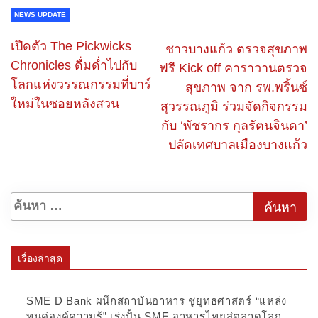
NEWS UPDATE
เปิดตัว The Pickwicks
ชาวบางแก้ว ตรวจสุขภาพ
Chronicles ดื่มด่ำไปกับ
ฟรี Kick off คาราวานตรวจ
โลกแห่งวรรณกรรมที่บาร์
สุขภาพ จาก รพ.พริ้นซ์
ใหม่ในซอยหลังสวน
สุวรรณภูมิ ร่วมจัดกิจกรรม
กับ ‘พัชรากร กุลรัตนจินดา’
ปลัดเทศบาลเมืองบางแก้ว
เรื่องล่าสุด
SME D Bank ผนึกสถาบันอาหาร ชูยุทธศาสตร์ “แหล่ง
ทุนคู่องค์ความรู้” เร่งปั้น SME อาหารไทยสู่ตลาดโลก