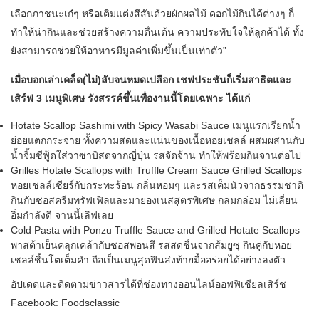
เลือกภาชนะเก๋ๆ หรือเติมแต่งสีสันด้วยผักผลไม้ ดอกไม้กินได้ต่างๆ ก็
ทำให้น่ากินและช่วยสร้างความตื่นเต้น ความประทับใจให้ลูกค้าได้ ทั้ง
ยังสามารถช่วยให้อาหารมีมูลค่าเพิ่มขึ้นเป็นเท่าตัว”
เมื่อบอกเล่าเคล็ด(ไม่)ลับจนหมดเปลือก เชฟประชันก็เริ่มสาธิตและ
เสิร์ฟ 3 เมนูพิเศษ รังสรรค์ขึ้นเพื่องานนี้โดยเฉพาะ ได้แก่
Hotate Scallop Sashimi with Spicy Wasabi Sauce เมนูแรกเรียกน้ำ
ย่อยแตกกระจาย ทั้งความสดและแน่นของเนื้อหอยเชลล์ ผสมผสานกับ
น้ำจิ้มซีฟู้ดใส่วาซาบิสดจากญี่ปุ่น รสจัดจ้าน ทำให้พร้อมกินจานต่อไป
Grilles Hotate Scallops with Truffle Cream Sauce Grilled Scallops
หอยเชลล์เซียร์กับกระทะร้อน กลิ่นหอมๆ และรสเค็มนัวจากธรรมชาติ
กินกับซอสครีมทรัฟเฟิลและมายองเนสสูตรพิเศษ กลมกล่อม ไม่เลี่ยน
อิ่มกำลังดี จานนี้เลิฟเลย
Cold Pasta with Ponzu Truffle Sauce and Grilled Hotate Scallops
พาสต้าเย็นคลุกเคล้ากับซอสพอนสึ รสสดชื่นจากส้มยูซุ กินคู่กับหอย
เชลล์ชิ้นโตเต็มคำ ถือเป็นเมนูสุดฟินส่งท้ายมื้ออร่อยได้อย่างลงตัว
อัปเดตและติดตามข่าวสารได้ที่ช่องทางออนไลน์ออฟฟิเชียลเสิร์ช
Facebook: Foodsclassic