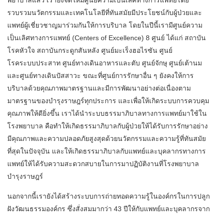
พยาบาลแล้ว เรายังจัดให้มีศูนย์ความเป็นเลิศทางการแพทย์โดย
รวบรวมนวัตกรรมและเทคโนโลยีที่ทันสมัยมีประโยชน์กับผู้ป่วยและ
แพทย์ผู้เชี่ยวชาญมาร่วมกันให้การบริบาล โดยในปีนี้เรามีศูนย์ความ
เป็นเลิศทางการแพทย์ (Centers of Excellence) 8 ศูนย์ ได้แก่ สถาบัน
โรคหัวใจ สถาบันกระดูกสันหลัง ศูนย์มะเร็งฮอไรซัน ศูนย์
โรคระบบประสาท ศูนย์ทางเดินอาหารและตับ ศูนย์จักษุ ศูนย์เต้านม
และศูนย์ทางเดินปัสสาวะ ขณะที่ศูนย์การรักษาอื่น ๆ ยังคงให้การ
บริบาลด้วยคุณภาพมาตรฐานและมีการพัฒนาอย่างต่อเนื่องตาม
มาตรฐานของบำรุงราษฎร์ทุกประการ และเพื่อให้เกิดระบบการควบคุม
คุณภาพให้ดียิ่งขึ้น เราได้นำระบบธรรมาภิบาลทางการแพทย์มาใช้ใน
โรงพยาบาล คือทำให้เกิดธรรมาภิบาลกับผู้ป่วยให้ได้รับการรักษาอย่าง
มีคุณภาพและความปลอดภัยสูงสุดด้วยนวัตกรรมและความรู้ที่ทันสมัย
ที่สุดในปัจจุบัน และให้เกิดธรรมาภิบาลกับแพทย์และบุคลากรทางการ
แพทย์ให้ได้รับความสะดวกสบายในการมาปฏิบัติงานที่โรงพยาบาล
บำรุงราษฎร์
นอกจากนี้เรายังได้สร้างระบบการถ่ายทอดความรู้ในองค์กรในการปลูก
ฝังวัฒนธรรมองค์กร ซึ่งสั่งสมมากว่า 43 ปีให้กับแพทย์และบุคลากรจาก