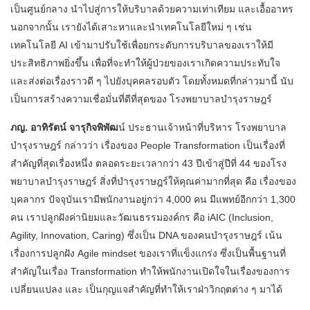
เป็นศูนย์กลาง นำไปสู่การให้บริบาลด้วยความเท่าเทียม และเอื้ออาทร
นอกจากนั้น เรายังได้เสาะหาและนำเทคโนโลยีใหม่ ๆ เช่น
เทคโนโลยี AI เข้ามาปรับใช้เพื่อยกระดับการบริบาลของเราให้มี
ประสิทธิภาพยิ่งขึ้น เพื่อที่จะทำให้ผู้ป่วยของเราเกิดความประทับใจ
และส่งต่อเรื่องราวดี ๆ ไปยังบุคคลรอบตัว โดยทั้งหมดที่กล่าวมานี้ นับ
เป็นการสร้างความเชื่อมั่นที่ดีที่สุดของ โรงพยาบาลบำรุงราษฎร์
ภญ. อาทิรัตน์ จารุกิจพิพัฒ
น์ ประธานเจ้าหน้าที่บริหาร โรงพยาบาล
บำรุงราษฎร์ กล่าวว่า เรื่องของ People Transformation เป็นเรื่องที่
สำคัญที่สุดเรื่องหนึ่ง ตลอดระยะเวลากว่า 43 ปีเข้าสู่ปีที่ 44 ของโรง
พยาบาลบำรุงราษฎร์ สิ่งที่บำรุงราษฎร์ให้คุณค่ามากที่สุด คือ เรื่องของ
บุคลากร ปัจจุบันเรามีพนักงานอยู่กว่า 4,000 คน มีแพทย์อีกกว่า 1,300
คน เราปลูกฝังค่านิยมและวัฒนธรรมองค์กร คือ iAIC (Inclusion,
Agility, Innovation, Caring) ซึ่งเป็น DNA ของคนบำรุงราษฎร์ เน้น
เรื่องการปลูกฝัง Agile mindset ของเราที่แข็งแกร่ง ซึ่งเป็นพื้นฐานที่
สำคัญในเรื่อง Transformation ทำให้พนักงานเปิดใจในเรื่องของการ
เปลี่ยนแปลง และ เป็นกุญแจสำคัญที่ทำให้เราฝ่าวิกฤตต่าง ๆ มาได้