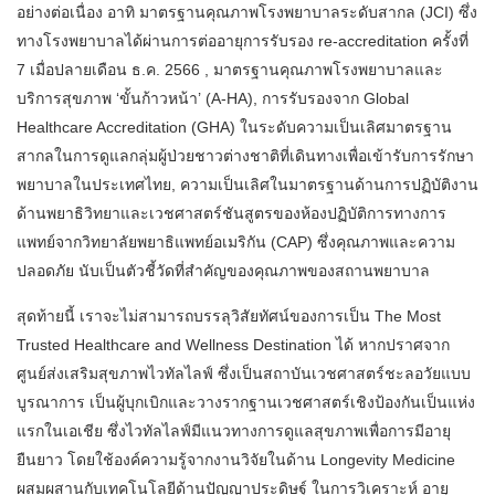
อย่างต่อเนื่อง อาทิ มาตรฐานคุณภาพโรงพยาบาลระดับสากล (JCI) ซึ่ง
ทางโรงพยาบาลได้ผ่านการต่ออายุการรับรอง re-accreditation ครั้งที่
7 เมื่อปลายเดือน ธ.ค. 2566 , มาตรฐานคุณภาพโรงพยาบาลและ
บริการสุขภาพ ‘ขั้นก้าวหน้า’ (A-HA), การรับรองจาก Global
Healthcare Accreditation (GHA) ในระดับความเป็นเลิศมาตรฐาน
สากลในการดูแลกลุ่มผู้ป่วยชาวต่างชาติที่เดินทางเพื่อเข้ารับการรักษา
พยาบาลในประเทศไทย, ความเป็นเลิศในมาตรฐานด้านการปฏิบัติงาน
ด้านพยาธิวิทยาและเวชศาสตร์ชันสูตรของห้องปฏิบัติการทางการ
แพทย์จากวิทยาลัยพยาธิแพทย์อเมริกัน (CAP) ซึ่งคุณภาพและความ
ปลอดภัย นับเป็นตัวชี้วัดที่สำคัญของคุณภาพของสถานพยาบาล
สุดท้ายนี้ เราจะไม่สามารถบรรลุวิสัยทัศน์ของการเป็น The Most
Trusted Healthcare and Wellness Destination ได้ หากปราศจาก
ศูนย์ส่งเสริมสุขภาพไวทัลไลฟ์ ซึ่งเป็นสถาบันเวชศาสตร์ชะลอวัยแบบ
บูรณาการ เป็นผู้บุกเบิกและวางรากฐานเวชศาสตร์เชิงป้องกันเป็นแห่ง
แรกในเอเชีย ซึ่งไวทัลไลฟ์มีแนวทางการดูแลสุขภาพเพื่อการมีอายุ
ยืนยาว โดยใช้องค์ความรู้จากงานวิจัยในด้าน Longevity Medicine
ผสมผสานกับเทคโนโลยีด้านปัญญาประดิษฐ์ ในการวิเคราะห์ อายุ