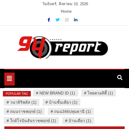
Skip
วันจันทร์, สิงหาคม 10, 2026
to
Home
content
Variety News
94 Report.com
Toggle
navigation
#
NEW BRAND ID (1)
#
ไทยควอลิตี้ (1)
POPULAR TAG
#
วนาสิริพลัส (1)
#
บ้านชั้นเดียว (1)
#
ถนนราชพฤกษ์ (1)
#
ถนน346ปทุมธานี (1)
#
ใกล้โรบินสันราชพฤกษ์ (1)
#
บ้านเดี่ยว (1)