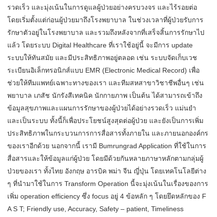
รวดเร็ว และมุ่งเน้นในการดูแลผู้ป่วยอย่างครบวงจร และไร้รอยต่อ
โดยเริ่มตั้งแต่ก่อนผู้ป่วยมาถึงโรงพยาบาล ในช่วงเวลาที่ผู้ป่วยรับการ
รักษาตัวอยู่ในโรงพยาบาล และรวมถึงหลังจากที่เสร็จสิ้นการรักษาไป
แล้ว โดยระบบ Digital Healthcare ที่เราใช้อยู่นี้ จะมีการ update
ระบบให้ทันสมัย และมีประสิทธิภาพอยู่ตลอด เช่น ระบบจัดเก็บเวช
ระเบียนอิเล็กทรอนิกส์แบบ EMR (Electronic Medical Record) เพื่อ
ช่วยให้ทีมแพทย์เฉพาะทางของเรา และทีมสหสาขาวิชาชีพอื่นๆ เช่น
พยาบาล เภสัช นักรังสีเทคนิค นักกายภาพ เป็นต้น ได้สามารถเข้าถึง
ข้อมูลสุขภาพและแผนการรักษาของผู้ป่วยได้อย่างรวดเร็ว แม่นยำ
และเป็นระบบ ทั้งนี้ก็เพื่อประโยชน์สูงสุดต่อผู้ป่วย และยังเป็นการเพิ่ม
ประสิทธิภาพในกระบวนการการสื่อสารทั้งภายใน และภายนอกองค์กร
ของเราอีกด้วย นอกจากนี้ เรามี Bumrungrad Application ที่ใช้ในการ
สื่อสารและให้ข้อมูลแก่ผู้ป่วย โดยมีด้วยกันหลายภาษาหลักตามกลุ่มผู้
ป่วยของเรา ทั้งไทย อังกฤษ อารบิค พม่า จีน ญี่ปุ่น โดยเทคโนโลยีต่าง
ๆ ที่นำมาใช้ในการ Transform Operation นี้จะมุ่งเน้นในเรื่องของการ
เพิ่ม operation efficiency ซึ่ง focus อยู่ 4 ข้อหลัก ๆ โดยยึดหลักของ F
A S T; Friendly use, Accuracy, Safety – patient, Timeliness