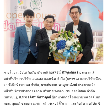
ภายในงานยังได้รับเกียรติจาก
นายสุพจน์ สิริกุลภัสสร์
ประธานเจ้า
หน้าที่บริหารบริษัท เจเอเอส แอสเซ็ท จำกัด (มหาชน) และบริษัท ซีเน
ร่า ซีเนียร์ เวลเนส จำกัด,
นายกันตพร หาญพาณิชย์
ประธานเจ้า
หน้าที่บริการฝ่ายการตลาด บริษัท บางกอก เชน ฮอสปิทอล จำกัด
(มหาชน),
ศ.นพ.อดิศร ภัทราดูลย์
ผู้อำนวยการโรงพยาบาลเวิลด์เมดิ
คอล, คุณเก๋-ชลลดา เมฆราตรี เซเลบริตี้/ดารา และผู้บริหารบริษัท ซี