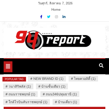
Skip
วันศุกร์, สิงหาคม 7, 2026
to
Home
content
Variety News
94 Report.com
Toggle
navigation
#
NEW BRAND ID (1)
#
ไทยควอลิตี้ (1)
POPULAR TAG
#
วนาสิริพลัส (1)
#
บ้านชั้นเดียว (1)
#
ถนนราชพฤกษ์ (1)
#
ถนน346ปทุมธานี (1)
#
ใกล้โรบินสันราชพฤกษ์ (1)
#
บ้านเดี่ยว (1)