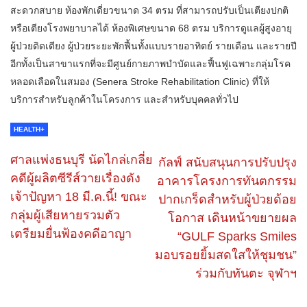
สะดวกสบาย ห้องพักเดี่ยวขนาด 34 ตรม ที่สามารถปรับเป็นเตียงปกติ
หรือเตียงโรงพยาบาลได้ ห้องพิเศษขนาด 68 ตรม บริการดูแลผู้สูงอายุ
ผู้ป่วยติดเตียง ผู้ป่วยระยะพักฟื้นทั้งแบบรายอาทิตย์ รายเดือน และรายปี
อีกทั้งเป็นสาขาแรกที่จะมีศูนย์กายภาพบำบัดและฟื้นฟูเฉพาะกลุ่มโรค
หลอดเลือดในสมอง (Senera Stroke Rehabilitation Clinic) ที่ให้
บริการสำหรับลูกค้าในโครงการ และสำหรับบุคคลทั่วไป
HEALTH+
ศาลแพ่งธนบุรี นัดไกล่เกลี่ย
กัลฟ์ สนับสนุนการปรับปรุง
คดีผู้ผลิตซีรีส์วายเรื่องดัง
อาคารโครงการทันตกรรม
เจ้าปัญหา 18 มี.ค.นี้! ขณะ
ปากเกร็ดสำหรับผู้ป่วยด้อย
กลุ่มผู้เสียหายรวมตัว
โอกาส เดินหน้าขยายผล
เตรียมยื่นฟ้องคดีอาญา
“GULF Sparks Smiles
มอบรอยยิ้มสดใสให้ชุมชน”
ร่วมกับทันตะ จุฬาฯ