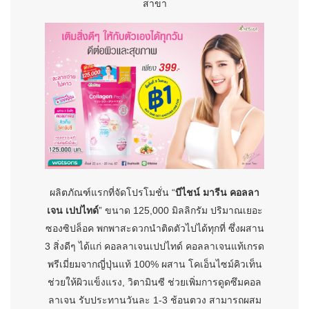
สาขา
ผลิตภัณฑ์แรกที่จัดโปรโมชั่น “
บีไชน์ มารีน คอลลา
เจน เปปไทด์
” ขนาด 125,000 มิลลิกรัม ปริมาณเยอะ
ซองซิปล็อค พกพาสะดวกนำติดตัวไปได้ทุกที่ ซึ่งผสาน
3 สิ่งดีๆ ได้แก่ คอลลาเจนเปปไทด์ คอลลาเจนแท้เกรด
พรีเมี่ยมจากญี่ปุ่นแท้ 100% ผสาน โคเอ็นไซม์คิวเท็น
ช่วยให้ผิวแข็งแรง, วิตามินซี ช่วยเพิ่มการดูดซึมคอล
ลาเจน รับประทานวันละ 1-3 ช้อนตวง สามารถผสม