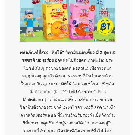
ผลิตภัณฑ์ที่สอง “คิทโด้” วิตามินเม็ดเคี้ยว มี 2 สูตร 2
รสชาติ หอมอร่อย
อัดแน่นไปด้วยคุณภาพพร้อมประ
โยชน์เน้นๆ ตัวช่วยของคุณพ่อคุณแม่เพื่อการดูแล
หนูๆ น้องๆ อุดมไปด้วยสารอาหารที่จำเป็นครบถ้วน
ในแต่ละวัน สูตรแรก “คิทโด้ ไอมู อะเซโรลา ซี พลัส
มัลติวิตามิน” (KITDO IMU Acerola C Plus
Mutivitamin) วิตามินเม็ดเคี้ยว รสส้ม ประกอบด้วย
วิตามินซีจากธรรมชาติ อะเซโรลา เชอรี่ สกัด นำเข้า
จากสวิตเซอร์แลนด์ ที่มีงานวิจัยรับรองว่าเป็นวิตามิน
ซีที่สามารถดูดซึมเข้าสู่ร่างกายได้เร็ว และคงอยู่ใน
ร่างกายได้นานกว่าวิตามินซีสังเคราะห์ทั่วไป โดย