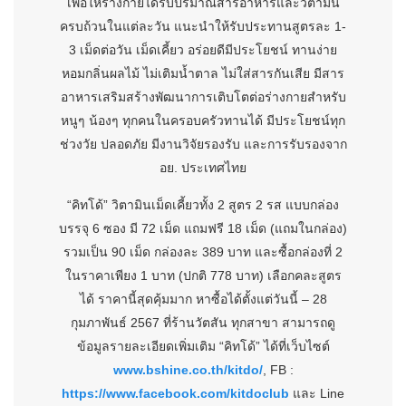
เพื่อให้ร่างกายได้รับปริมาณสารอาหารและวิตามิน
ครบถ้วนในแต่ละวัน แนะนำให้รับประทานสูตรละ 1-
3 เม็ดต่อวัน เม็ดเคี้ยว อร่อยดีมีประโยชน์ ทานง่าย
หอมกลิ่นผลไม้ ไม่เติมน้ำตาล ไม่ใส่สารกันเสีย มีสาร
อาหารเสริมสร้างพัฒนาการเติบโตต่อร่างกายสำหรับ
หนูๆ น้องๆ ทุกคนในครอบครัวทานได้ มีประโยชน์ทุก
ช่วงวัย ปลอดภัย มีงานวิจัยรองรับ และการรับรองจาก
อย. ประเทศไทย
“คิทโด้” วิตามินเม็ดเคี้ยวทั้ง 2 สูตร 2 รส แบบกล่อง
บรรจุ 6 ซอง มี 72 เม็ด แถมฟรี 18 เม็ด (แถมในกล่อง)
รวมเป็น 90 เม็ด กล่องละ 389 บาท และซื้อกล่องที่ 2
ในราคาเพียง 1 บาท (ปกติ 778 บาท) เลือกคละสูตร
ได้ ราคานี้สุดคุ้มมาก หาซื้อได้ตั้งแต่วันนี้ – 28
กุมภาพันธ์ 2567 ที่ร้านวัตสัน ทุกสาขา สามารถดู
ข้อมูลรายละเอียดเพิ่มเติม “คิทโด้” ได้ที่เว็บไซต์
www.bshine.co.th/kitdo/
, FB :
https://www.facebook.com/kitdoclub
และ Line