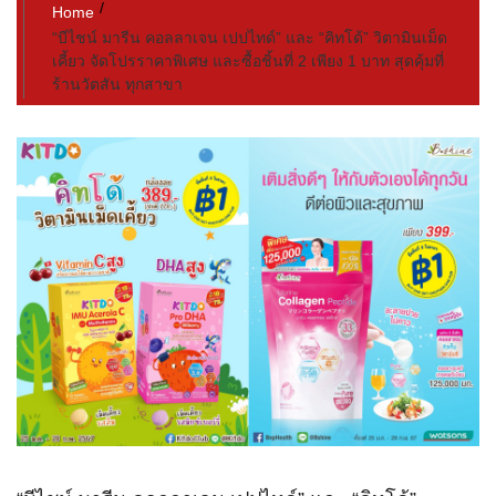
Home
“บีไชน์ มารีน คอลลาเจน เปปไทด์” และ “คิทโด้” วิตามินเม็ด
เคี้ยว จัดโปรราคาพิเศษ และซื้อชิ้นที่ 2 เพียง 1 บาท สุดคุ้มที่
ร้านวัตสัน ทุกสาขา