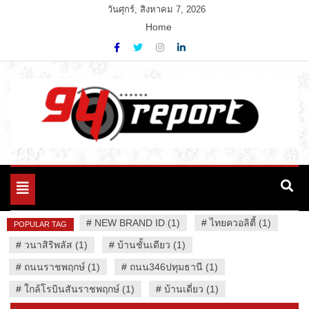
Skip
วันศุกร์, สิงหาคม 7, 2026
to
Home
content
Variety News
94 Report.com
Toggle
navigation
#
NEW BRAND ID (1)
#
ไทยควอลิตี้ (1)
POPULAR TAG
#
วนาสิริพลัส (1)
#
บ้านชั้นเดียว (1)
#
ถนนราชพฤกษ์ (1)
#
ถนน346ปทุมธานี (1)
#
ใกล้โรบินสันราชพฤกษ์ (1)
#
บ้านเดี่ยว (1)