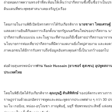
ถ่ายทอดภาพความทรงจำที่สะท้อนให้เห็นว่าปากีสถานซึ่งขึ้นชื่อว่าเป็นประเทศ
ดินแดนที่พระพุทธศาสนาเคยเจริญรุ่งเรือง
โดยภายในงานพิธีเปิดนิทรรศการได้รับเกียรติจาก
นายชาดา ไทยเศรษฐ์ 
แสดงความยินดีกับผลการเลือกตั้งนายกรัฐมนตรีคนใหม่ของปากีสถาน นาย
ปากีสถานที่แนบแน่น และในฐานะที่ท่านเองก็มีเชื้อสายปากีสถานมาจากคุ
นโยบายการท่องเที่ยวปากีสถานที่มีความงดงามยิ่งใหญ่สวยงาม และคงค
ภาคเอกชนได้มีการรับทราบถึงข้อมูลอันทรงคุณค่านี้เป็นวงกว้างออกไป
ต่อด้วยสุนทรพจน์จาก
ท่าน Yasir Hussain (ยาเซอร์ ฮุสเซน) อุปทูตส
ประเทศไทย
โดยในพิธีเปิดได้รับเกียรติจาก
คุณบุษฎี สันติพิทักษ์
รองปลัดกระทรวงการ
ราษฎรร่วมด้วยเอกอัครราชทูตและคณะทูตจากประเทศต่าง ๆ กว่า 30 ประเ
นะโม เรอบิเย, หน่อง-อรุโณชา ภาณุพันธุ์, มยุรี ชัยพรหมประสิทธิ์ แห่งสย