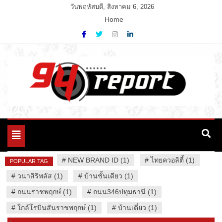
Skip
วันพฤหัสบดี, สิงหาคม 6, 2026
to
Home
content
Variety News
94 Report.com
Toggle
navigation
#
NEW BRAND ID (1)
#
ไทยควอลิตี้ (1)
POPULAR TAG
#
วนาสิริพลัส (1)
#
บ้านชั้นเดียว (1)
#
ถนนราชพฤกษ์ (1)
#
ถนน346ปทุมธานี (1)
#
ใกล้โรบินสันราชพฤกษ์ (1)
#
บ้านเดี่ยว (1)