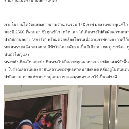
ร่วมงานในครั้งนี้กันอย่างคับคั่ง
ภายในงานได้จัดแสดงถ่ายภาพจำนวนรวม 140 ภาพ ผลงานของคุณชิไว เดว
ของปี 2566 ที่ผ่านมา ซึ่งคุณชิไว เดวิด เลา ได้เดินทางไปสัมผัสความหนาว
ปากีสถานอย่าง “สการ์ดู” พร้อมด้วยกล้องโดรนเพื่อถ่ายภาพทางอากาศไว้เ
ทะเลทรายแล้ง ทะเลสาบสีฟ้าใสไล่ระดับจนเป็นสีเขียวมรกต ภูเขาหิมะ ภู
นั้นยิ่งใหญ่และ
ทรงพลังเพียงใด และยังเดินทางไปเก็บภาพคุณค่าทางประวัติศาสตร์ยังพ
ะ โบราณสถานและศาสนสถานของพุทธศาสนายังหลงเหลืออยู่ในดินแดนแห
ปากีสถาน หากแต่พวกเขาดูแลมรดกของพุทธศาสนาไว้เป็นอย่างดี