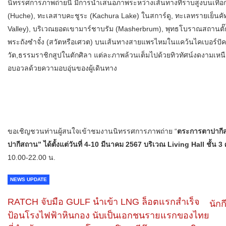
นิทรรศการภาพถ่ายนี้ มีการนำเสนอภาพระหว่างเส้นทางที่ราบสูงบนเทือกเขาค
(Huche), ทะเลสาบคะชูระ (Kachura Lake) ในสการ์ดู, ทะเลทรายเย็นคัท
Valley), บริเวณยอดเขามาร์ชาบรัม (Masherbrum), พุทธโบราณสถานตั๊ก-อ
พระถังซำจั๋ง (สวัตหรือเศวต) บนเส้นทางสายแพรไหมในแคว้นไคเบอร์ปัค
วัต,ธรรมราชิกสูปในตักศิลา แต่ละภาพล้วนเต็มไปด้วยทิวทัศน์งดงาม
อบอวลด้วยความอบอุ่นของผู้เดินทาง
ขอเชิญชวนท่านผู้สนใจเข้าชมงานนิทรรศการภาพถ่าย “
ตระการตาปากีส
ปากีสถาน” ได้ตั้งแต่วันที่ 4-10 มีนาคม 2567 บริเวณ Living Hall ชั้น
10.00-22.00 น.
NEWS UPDATE
RATCH จับมือ GULF นำเข้า LNG ล็อตแรกสำเร็จ
นัก
ป้อนโรงไฟฟ้าหินกอง นับเป็นเอกชนรายแรกของไทย