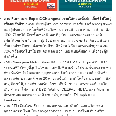
งาน Furniture Expo @Chiangmai ภายใต้คอนเซ็ปต์ “เอ็กซ์โปใหญ่
เพื่อคนรักบ้าน
” งานเดียวที่ผู้ประกอบการด้านเฟอร์นิเจอร์ จากกรุงเทพฯ
และผู้ประกอบการในพื้นที่จังหวัดทางภาคเหนือจะมาร่วมออกร้าน เพื่อ
ให้ผู้บริโภคได้เลือกซื้อเฟอร์นิเจอร์ที่ถูกใจ แถมราคาย่อมเยา อาทิ
เฟอร์นิเจอร์ชุดรับแขก, ชุดรับประทานอาหาร, ชุดครัว, ที่นอน สินค้า
ชิ้นเล็กสำหรับตกแต่งภายในบ้าน ที่พร้อมใจกันลดกระหน่ำสูงสุด 30-
70% พร้อมจัดโปรโมชั่น ลด แลก แจก แถม แบบคุ้มสุด ๆ เพื่อกระตุ้น
กำลังซื้อ
งาน Chiangmai Motor Show และ 3. งาน EV Car Expo งานแสดง
รถยนต์ที่ยิ่งใหญ่ที่สุดในโซนภาคเหนือที่มาพร้อมโปรโมชั่นแรงจากทุก
ค่าย ที่พร้อมใจอัดแคมเปญสุดฮอตรับต้นปี ยกขบวนรถยนต์ รถไฟฟ้า
และรถจักรยานยนต์ จาก 20 ค่ายรถชั้นนำ อาทิ โตโยต้า, ฮอนด้า, นิส
สัน, มิตซูบิชิ, มาสด้า, ฟอร์ด, อีซูซุ, เอ็มจี, ซูบารุ, เกรทวอลล์, ฮุนได,
เกีย ส่วนรถไฟฟ้า อาทิ BYD, Wuling, DEEPAL, NETA, และ Aion รถ
จักรยานยนต์จากค่าย อาทิ ยามาฮ่า, ฮอนด้า, Triumph และ
Lambretta
งาน FTI เชียงใหม่ Expo งานมหกรรมแสดงสินค้าและนวัตกรรม
อุตสาหกรรมไทย โดยสภาอุตสาหกรรมแห่งประเทศไทย ที่มาพร้อม