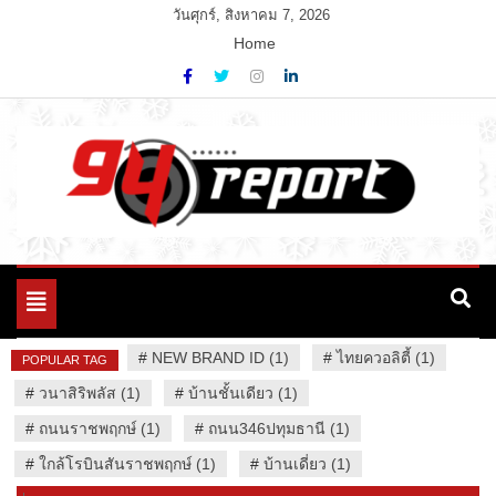
Skip
วันศุกร์, สิงหาคม 7, 2026
to
Home
content
Variety News
94 Report.com
Toggle
navigation
#
NEW BRAND ID (1)
#
ไทยควอลิตี้ (1)
POPULAR TAG
#
วนาสิริพลัส (1)
#
บ้านชั้นเดียว (1)
#
ถนนราชพฤกษ์ (1)
#
ถนน346ปทุมธานี (1)
#
ใกล้โรบินสันราชพฤกษ์ (1)
#
บ้านเดี่ยว (1)