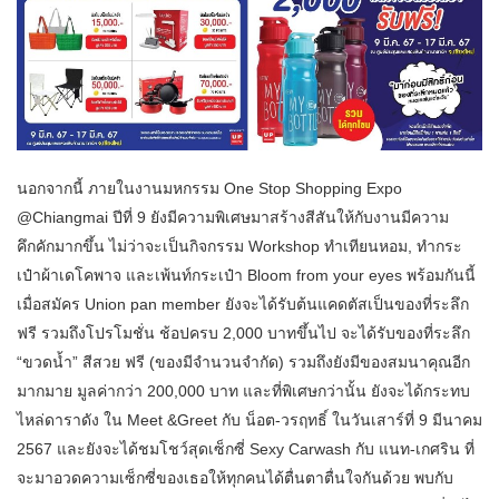
นอกจากนี้ ภายในงานมหกรรม One Stop Shopping Expo
@Chiangmai ปีที่ 9 ยังมีความพิเศษมาสร้างสีสันให้กับงานมีความ
คึกคักมากขึ้น ไม่ว่าจะเป็นกิจกรรม Workshop ทำเทียนหอม, ทำกระ
เป๋าผ้าเดโคพาจ และเพ้นท์กระเป๋า Bloom from your eyes พร้อมกันนี้
เมื่อสมัคร Union pan member ยังจะได้รับต้นแคดตัสเป็นของที่ระลึก
ฟรี รวมถึงโปรโมชั่น ช้อปครบ 2,000 บาทขึ้นไป จะได้รับของที่ระลึก
“ขวดน้ำ” สีสวย ฟรี (ของมีจำนวนจำกัด) รวมถึงยังมีของสมนาคุณอีก
มากมาย มูลค่ากว่า 200,000 บาท และที่พิเศษกว่านั้น ยังจะได้กระทบ
ไหล่ดาราดัง ใน Meet &Greet กับ น็อต-วรฤทธิ์ ในวันเสาร์ที่ 9 มีนาคม
2567 และยังจะได้ชมโชว์สุดเซ็กซี่ Sexy Carwash กับ แนท-เกศริน ที่
จะมาอวดความเซ็กซี่ของเธอให้ทุกคนได้ตื่นตาตื่นใจกันด้วย พบกับ