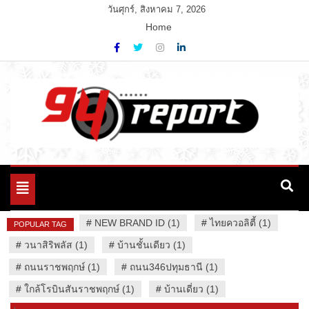
Skip
วันศุกร์, สิงหาคม 7, 2026
to
Home
content
Variety News
94 Report.com
Toggle
navigation
#
NEW BRAND ID (1)
#
ไทยควอลิตี้ (1)
POPULAR TAG
#
วนาสิริพลัส (1)
#
บ้านชั้นเดียว (1)
#
ถนนราชพฤกษ์ (1)
#
ถนน346ปทุมธานี (1)
#
ใกล้โรบินสันราชพฤกษ์ (1)
#
บ้านเดี่ยว (1)