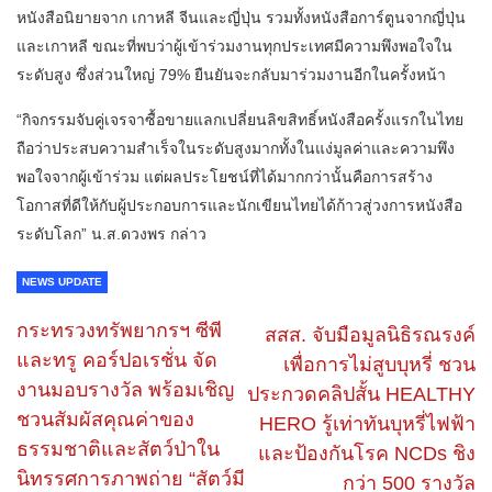
หนังสือนิยายจาก เกาหลี จีนและญี่ปุ่น รวมทั้งหนังสือการ์ตูนจากญี่ปุ่น
และเกาหลี ขณะที่พบว่าผู้เข้าร่วมงานทุกประเทศมีความพึงพอใจใน
ระดับสูง ซึ่งส่วนใหญ่ 79% ยืนยันจะกลับมาร่วมงานอีกในครั้งหน้า
“กิจกรรมจับคู่เจรจาซื้อขายแลกเปลี่ยนลิขสิทธิ์หนังสือครั้งแรกในไทย
ถือว่าประสบความสำเร็จในระดับสูงมากทั้งในแง่มูลค่าและความพึง
พอใจจากผู้เข้าร่วม แต่ผลประโยชน์ที่ได้มากกว่านั้นคือการสร้าง
โอกาสที่ดีให้กับผู้ประกอบการและนักเขียนไทยได้ก้าวสู่วงการหนังสือ
ระดับโลก” น.ส.ดวงพร กล่าว
NEWS UPDATE
กระทรวงทรัพยากรฯ ซีพี
สสส. จับมือมูลนิธิรณรงค์
และทรู คอร์ปอเรชั่น จัด
เพื่อการไม่สูบบุหรี่ ชวน
งานมอบรางวัล พร้อมเชิญ
ประกวดคลิปสั้น HEALTHY
ชวนสัมผัสคุณค่าของ
HERO รู้เท่าทันบุหรี่ไฟฟ้า
ธรรมชาติและสัตว์ป่าใน
และป้องกันโรค NCDs ชิง
นิทรรศการภาพถ่าย “สัตว์มี
กว่า 500 รางวัล