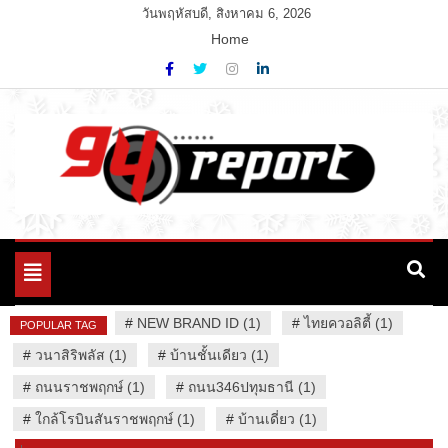
Skip
วันพฤหัสบดี, สิงหาคม 6, 2026
to
Home
content
Variety News
94 Report.com
Toggle
navigation
#
NEW BRAND ID (1)
#
ไทยควอลิตี้ (1)
POPULAR TAG
#
วนาสิริพลัส (1)
#
บ้านชั้นเดียว (1)
#
ถนนราชพฤกษ์ (1)
#
ถนน346ปทุมธานี (1)
#
ใกล้โรบินสันราชพฤกษ์ (1)
#
บ้านเดี่ยว (1)