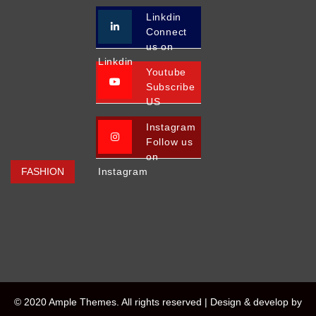
Linkdin
Connect
us on
Linkdin
Youtube
Subscribe
US
Instagram
Follow us
on
FASHION
Instagram
© 2020 Ample Themes. All rights reserved |
Design & develop by