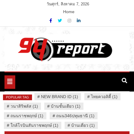
Skip
วันศุกร์, สิงหาคม 7, 2026
to
Home
content
Variety News
94 Report.com
Toggle
navigation
#
NEW BRAND ID (1)
#
ไทยควอลิตี้ (1)
POPULAR TAG
#
วนาสิริพลัส (1)
#
บ้านชั้นเดียว (1)
#
ถนนราชพฤกษ์ (1)
#
ถนน346ปทุมธานี (1)
#
ใกล้โรบินสันราชพฤกษ์ (1)
#
บ้านเดี่ยว (1)