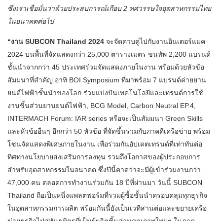
ซึ่งเราเชื่อมั่นว่าด้วยประสบการณ์เกือบ 2 ทศวรรษใจอุตสาหกรรมไทย
ในอนาคตต่อไป”
“งาน SUBCON Thailand 2024
จะจัดควบคู่ไปกับงานอินเตอร์แมค
2024 บนพื้นที่จัดแสดงกว่า 25,000 ตารางเมตร ขนทัพ 2,200 แบรนด์
ชั้นนำจากกว่า 45 ประเทศร่วมจัดแสดงภายในงาน พร้อมด้วยหัวข้อ
สัมมนาที่สำคัญ อาทิ BOI Symposium ที่มาพร้อม 7 แบรนด์ค่ายยาน
ยนต์ไฟฟ้าชั้นนําของโลก ร่วมแบ่งปันเทคโนโลยีและเทรนด์การใช้
งานชิ้นส่วนยานยนต์ไฟฟ้า, BCG Model, Carbon Neutral EP.4,
INTERMACH Forum: IAR series หรือจะเป็นสัมมนา Green Skills
และหัวข้ออื่นๆ อีกกว่า 50 หัวข้อ ที่จัดขึ้นร่วมกับภาคคีเครือข่าย พร้อม
โซนจัดแสดงพิเศษภายในงาน เพื่อร่วมกันอัปเดตเทรนด์ที่เท่าทันต่อ
ทิศทางนโยบายส่งเสริมการลงทุน รวมถึงโอกาสของผู้ประกอบการ
สำหรับอุตสาหกรรมในอนาคต ซึ่งปีนี้คาดว่าจะมีผู้เข้าร่วมงานกว่า
47,000 คน ตลอดการทำงานร่วมกัน 18 ปีที่ผ่านมา วันนี้ SUBCON
Thailand ถือเป็นหนึ่งแพลตฟอร์มที่รวมผู้ซื้อชั้นนำครอบคลุมทุกธุรกิจ
ในอุตสาหกรรมการผลิต พร้อมกันนี้ยังเป็นเวทีสานต่อและขยายเครือ
ข่ายธุรกิจไปสู่พันธมิตรที่เป็นผู้ผลิตชิ้นส่วนคุณภาพใหม่ๆ ในภาค