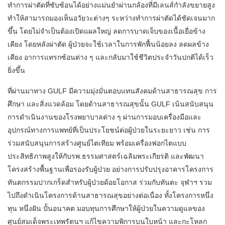
ทำการผ่าตัดที่ซับซ้อนได้อย่างแม่นยำผ่านกล้องที่มีเลนส์กำลังขยายสูง
ทำให้สามารถมองเห็นอวัยวะต่างๆ ระหว่างทำการผ่าตัดได้ชัดเจนมาก
ขึ้น โดยไม่จำเป็นต้องเปิดแผลใหญ่ ลดการบาดเจ็บของเนื้อเยื่อข้าง
เคียง โดยหลังผ่าตัด ผู้ป่วยจะใช้เวลาในการพักฟื้นน้อยลง ลดผลข้าง
เคียง อาการแทรกซ้อนต่าง ๆ และกลับมาใช้ชีวิตประจำวันปกติได้เร็ว
ยิ่งขึ้น
ที่ผ่านมาทาง GULF มีความมุ่งมั่นตอบแทนสังคมด้านสาธารณสุข การ
ศึกษา และสิ่งแวดล้อม โดยด้านสาธารณสุขนั้น GULF เน้นสนับสนุน
การดำเนินงานของโรงพยาบาลต่าง ๆ ผ่านการมอบเครื่องมือและ
อุปกรณ์ทางการแพทย์ที่เป็นประโยชน์ต่อผู้ป่วยในระยะยาว เช่น การ
ร่วมสนับสนุนการสร้างศูนย์ไตเทียม พร้อมเครื่องฟอกไตแบบ
ประสิทธิภาพสูงให้กับรพ.ธรรมศาสตร์เฉลิมพระเกียรติ และพัฒนา
โครงสร้างพื้นฐานเพื่อรองรับผู้ป่วย อย่างการปรับปรุงอาคารโครงการ
ทันตกรรมปากเกร็ดสำหรับผู้ป่วยด้อยโอกาส ร่วมกับทันตะ จุฬาฯ รวม
ไปถึงดำเนินโครงการด้านสาธารณสุขอย่างต่อเนื่อง ทั้งโครงการหนึ่ง
ทุน หนึ่งฝัน ปั้นอนาคต มอบทุนการศึกษาให้ผู้ป่วยในความดูแลของ
ศูนย์สมเด็จพระเทพรัตนฯ แก้ไขความพิการบนใบหน้า และกะโหลก