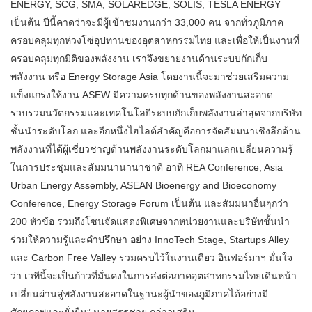
ENERGY, SCG, SMA, SOLAREDGE, SOLIS, TESLA ENERGY
เป็นต้น ปีนี้คาดว่าจะมีผู้เข้าชมงานกว่า 33,000 คน จากทั่วภูมิภาค
ครอบคลุมทุกห่วงโซ่อุปทานของอุตสาหกรรมไทย และเพื่อให้เป็นงานที่
ครอบคลุมทุกมิติของพลังงาน เราจึงขยายงานด้านระบบกักเก็บ
พลังงาน หรือ Energy Storage Asia โดยงานนี้จะมาช่วยเสริมความ
แข็งแกร่งให้งาน ASEW มีความครบทุกด้านของพลังงานสะอาด
รวบรวมนวัตกรรมและเทคโนโลยีระบบกักเก็บพลังงานล่าสุดจากบริษัท
ชั้นนำระดับโลก และอีกหนึ่งไฮไลต์สำคัญคือการจัดสัมมนาเชิงลึกด้าน
พลังงานที่ได้ผู้เชี่ยวชาญด้านพลังงานระดับโลกมาแลกเปลี่ยนความรู้
ในการประชุมและสัมมนานานาชาติ อาทิ REA Conference, Asia
Urban Energy Assembly, ASEAN Bioenergy and Bioeconomy
Conference, Energy Storage Forum เป็นต้น และสัมมนาอื่นๆกว่า
200 หัวข้อ รวมถึงโซนจัดแสดงพิเศษจากหน่วยงานและบริษัทชั้นนำ
ร่วมให้ความรู้และคำปรึกษา อย่าง InnoTech Stage, Startups Alley
และ Carbon Free Valley รวมครบไว้ในงานเดียว อินฟอร์มาฯ มั่นใจ
ว่า เวทีนี้จะเป็นก้าวที่มั่นคงในการส่งต่อภาคอุตสาหกรรมไทยเดินหน้า
เปลี่ยนผ่านสู่พลังงานสะอาดในฐานะผู้นำของภูมิภาคได้อย่างมี
ศักยภาพและยั่งยืน” นายสรรชาย กล่าวเสริม