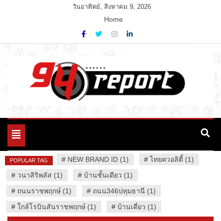
Skip
วันอาทิตย์, สิงหาคม 9, 2026
to
Home
content
Variety News
94 Report.com
Toggle
navigation
#
NEW BRAND ID (1)
#
ไทยควอลิตี้ (1)
POPULAR TAG
#
วนาสิริพลัส (1)
#
บ้านชั้นเดียว (1)
#
ถนนราชพฤกษ์ (1)
#
ถนน346ปทุมธานี (1)
#
ใกล้โรบินสันราชพฤกษ์ (1)
#
บ้านเดี่ยว (1)