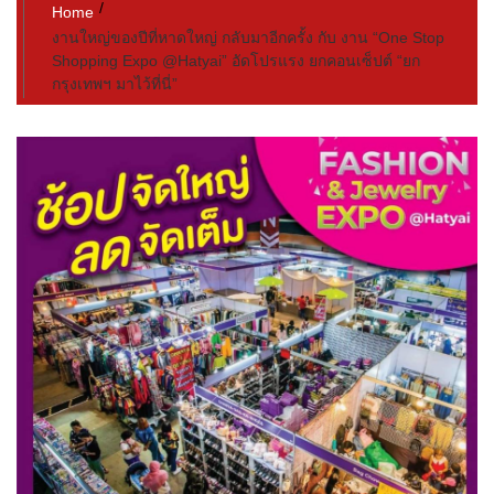
Home
งานใหญ่ของปีที่หาดใหญ่ กลับมาอีกครั้ง กับ งาน “One Stop
Shopping Expo @Hatyai” อัดโปรแรง ยกคอนเซ็ปต์ “ยก
กรุงเทพฯ มาไว้ที่นี่”