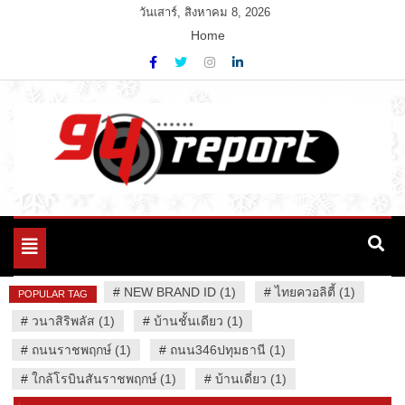
Skip
วันเสาร์, สิงหาคม 8, 2026
to
Home
content
Variety News
94 Report.com
Toggle
navigation
#
NEW BRAND ID (1)
#
ไทยควอลิตี้ (1)
POPULAR TAG
#
วนาสิริพลัส (1)
#
บ้านชั้นเดียว (1)
#
ถนนราชพฤกษ์ (1)
#
ถนน346ปทุมธานี (1)
#
ใกล้โรบินสันราชพฤกษ์ (1)
#
บ้านเดี่ยว (1)