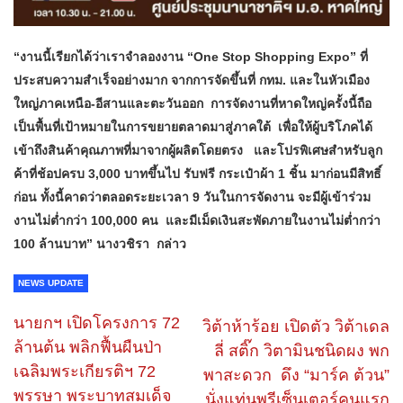
“งานนี้เรียกได้ว่าเราจำลองงาน “One Stop Shopping Expo” ที่
ประสบความสำเร็จอย่างมาก จากการจัดขึ้นที่ กทม. และในหัวเมือง
ใหญ่ภาคเหนือ-อีสานและตะวันออก การจัดงานที่หาดใหญ่ครั้งนี้ถือ
เป็นพื้นที่เป้าหมายในการขยายตลาดมาสู่ภาคใต้ เพื่อให้ผู้บริโภคได้
เข้าถึงสินค้าคุณภาพที่มาจากผู้ผลิตโดยตรง และโปรพิเศษสำหรับลูก
ค้าที่ช้อปครบ 3,000 บาทขึ้นไป รับฟรี กระเป๋าผ้า 1 ชิ้น มาก่อนมีสิทธิ์
ก่อน ทั้งนี้คาดว่าตลอดระยะเวลา 9 วันในการจัดงาน จะมีผู้เข้าร่วม
งานไม่ต่ำกว่า 100,000 คน และมีเม็ดเงินสะพัดภายในงานไม่ต่ำกว่า
100 ล้านบาท” นางวชิรา กล่าว
NEWS UPDATE
นายกฯ เปิดโครงการ 72
วิต้าห้าร้อย เปิดตัว วิต้าเดล
ล้านต้น พลิกฟื้นผืนป่า
ลี่ สติ๊ก วิตามินชนิดผง พก
เฉลิมพระเกียรติฯ 72
พาสะดวก ​ ดึง “มาร์ค ต้วน”
พรรษา พระบาทสมเด็จ
นั่งแท่นพรีเซ็นเตอร์คนแรก