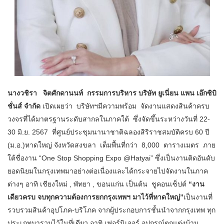
นางวชิรา จิตศักดานนท์ กรรมการบริหาร บริษัท ยูเนี่ยน แพน เอ๊กซิบิ
ชั่นส์ จำกัด
เปิดเผยว่า บริษัทฯมีความพร้อม จัดงานแสดงสินค้าครบ
วงจรที่ได้มาตรฐานระดับสากลในภาคใต้ ซึ่งจัดขึ้นระหว่างวันที่ 22-
30 มิ.ย. 2567 ที่ศูนย์ประชุมนานาชาติฉลองสิริราชสมบัติครบ 60 ปี
(ม.อ.)หาดใหญ่ จังหวัดสงขลา เต็มพื้นที่กว่า 8,000 ตารางเมตร ภาย
ใต้ชื่องาน “One Stop Shopping Expo @Hatyai” ซึ่งเป็นงานติดอันดับ
ยอดนิยมในกรุงเทพมาอย่างต่อเนื่องและได้กระจายไปจัดงานในภาค
ต่างๆ อาทิ เชียงใหม่ , พัทยา , ขอนแก่น เป็นต้น ชูคอนเซ็ปต์
“งาน
เดียวครบ จบทุกความต้องการยกกรุงเทพฯ มาไว้ที่หาดใหญ่
”
เป็นงานที่
รวบรวมสินค้าอุปโภค-บริโภค จากผู้ประกอบการชั้นนำจากกรุงเทพ ทุก
ประเภทมารวมไว้ในที่เดียว อาทิ เฟอร์นิเจอร์ อุปกรณ์ตกแต่งบ้าน