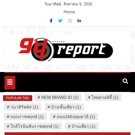
Skip
วันอาทิตย์, สิงหาคม 9, 2026
to
Home
content
Variety News
94 Report.com
Toggle
navigation
#
NEW BRAND ID (1)
#
ไทยควอลิตี้ (1)
POPULAR TAG
#
วนาสิริพลัส (1)
#
บ้านชั้นเดียว (1)
#
ถนนราชพฤกษ์ (1)
#
ถนน346ปทุมธานี (1)
#
ใกล้โรบินสันราชพฤกษ์ (1)
#
บ้านเดี่ยว (1)