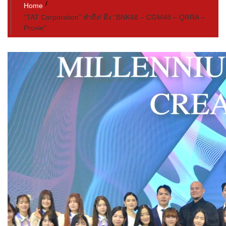
Home
“TAT Corporation” ทำถึง! ดึง “BNK48 – CGM48 – QRRA –
Proxie”