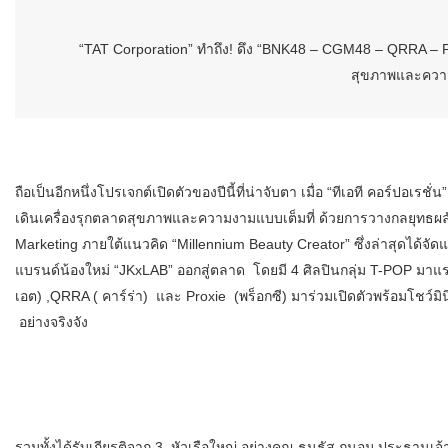
“TAT Corporation” ทำถึง! ดึง “BNK48 – CGM48 – QRRA – Pro
สุขภาพและควา
ถือเป็นอีกหนึ่งโปรเจกต์เปิดตัวของปีนี้ที่น่าจับตา เมื่อ “ทีเอที คอร์ปอเ
เดินเครื่องรุกตลาดสุขภาพและความงามแบบเต็มที่ ด้วยการวางกลยุทธผลั
Marketing ภายใต้แนวคิด “Millennium Beauty Creator” ซึ่งล่าสุดได้จั
แบรนด์น้องใหม่ “JKxLAB” ออกสู่ตลาด โดยมี 4 ศิลปินกลุ่ม T-POP มาแรง
เอต) ,QRRA ( คาร์ร่า) และ Proxie (พร็อกซี) มาร่วมเปิดตัวพร้อมโชว
อย่างจริงจัง
รวมทั้งได้รับเกียรติจาก 3 หัวเรือใหญ่ อย่างคุณ ธนธัส ถนอม ประธานเจ้าหน้