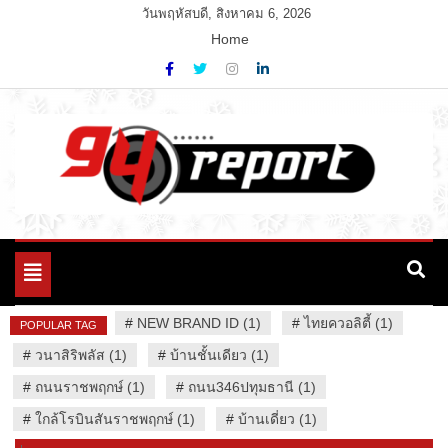
Skip
วันพฤหัสบดี, สิงหาคม 6, 2026
to
Home
content
Variety News
94 Report.com
Toggle
navigation
#
NEW BRAND ID (1)
#
ไทยควอลิตี้ (1)
POPULAR TAG
#
วนาสิริพลัส (1)
#
บ้านชั้นเดียว (1)
#
ถนนราชพฤกษ์ (1)
#
ถนน346ปทุมธานี (1)
#
ใกล้โรบินสันราชพฤกษ์ (1)
#
บ้านเดี่ยว (1)