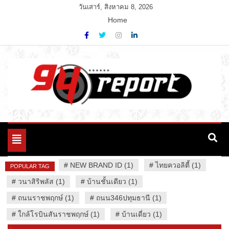
Skip
วันเสาร์, สิงหาคม 8, 2026
to
Home
content
Variety News
94 Report.com
Toggle
navigation
#
NEW BRAND ID (1)
#
ไทยควอลิตี้ (1)
POPULAR TAG
#
วนาสิริพลัส (1)
#
บ้านชั้นเดียว (1)
#
ถนนราชพฤกษ์ (1)
#
ถนน346ปทุมธานี (1)
#
ใกล้โรบินสันราชพฤกษ์ (1)
#
บ้านเดี่ยว (1)