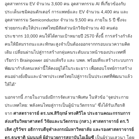
อุตสาหกรรม EV จำนวน 3,600 คน อุตสาหกรรม AI ที่เกี่ยวข้องกับ
ประเด็นเซมิคอนดักเตอร์ การแพทย์และ EV จำนวน 4,400 คน และ
อุตสาหกรรม Semiconductor จำนวน 9,500 คน ภายใน 5 ปี ซึ่งจะ
ช่วยยกระดับให้ประเทศไทยมีสัดส่วนนักวิจัยจำนวน 40 คนต่อ
ประชากร 10,000 คนให้ได้ตามเป้าหมายปี 2570 ทั้งนี้ การสร้างกำลัง
คนให้มีสมรรถนะและทักษะสูงจำเป็นต้องออกจากกรอบแนวความคิด
เดิม เปลี่ยนผ่านไปสู่การสร้างกลุ่มคนระดับแนวหน้าของประเทศที่
เรียกว่า Brainpower อย่างแท้จริง และ บพค. พร้อมที่จะสร้างระบบการ
พัฒนากำลังคนเหล่านี้ให้คงอยู่ได้ในระยะยาว เพื่อตอบโจทย์การสร้าง
คนอย่างยั่งยืนและนำพาประเทศไทยไปสู่การเป็นประเทศที่พัฒนาแล้ว
ให้ได้”
นอกจากนี้ ภายในงานยังมีการจัดเสวนาพิเศษ ในหัวข้อ “จุดประกาย
ประเทศไทย: พลังคนไทยสู่การเป็นผู้นำนวัตกรรม” ซึ่งได้รับเกียรติ
จาก
ศาสตราจารย์ ดร.นพ.สิริฤกษ์ ทรงศิวิไล ประธานคณะกรรมการ
ส่งเสริมวิทยาศาสตร์ วิจัยและนวัตกรรม (กสว.) ศาสตราจารย์ ดร.วิ
เลิศ ภูริวัชร อธิการบดีจุฬาลงกรณ์มหาวิทยาลัย และรองศาสตราจารย์
ดร.ธนชาติ นุ่มนนท์ ผู้อำนวยการสถาบันไอเอ็มซี
เป็นผู้ร่วมเสวนา โดย