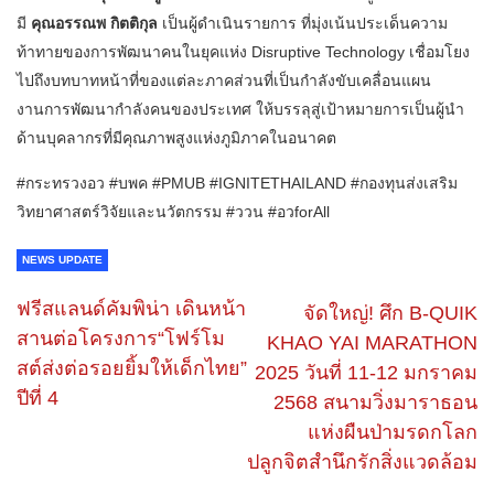
มี
คุณอรรณพ กิตติกุล
เป็นผู้ดำเนินรายการ ที่มุ่งเน้นประเด็นความ
ท้าทายของการพัฒนาคนในยุคแห่ง Disruptive Technology เชื่อมโยง
ไปถึงบทบาทหน้าที่ของแต่ละภาคส่วนที่เป็นกำลังขับเคลื่อนแผน
งานการพัฒนากำลังคนของประเทศ ให้บรรลุสู่เป้าหมายการเป็นผู้นำ
ด้านบุคลากรที่มีคุณภาพสูงแห่งภูมิภาคในอนาคต
#กระทรวงอว #บพค #PMUB #IGNITETHAILAND #กองทุนส่งเสริม
วิทยาศาสตร์วิจัยและนวัตกรรม #ววน #อวforAll
NEWS UPDATE
ฟรีสแลนด์คัมพิน่า เดินหน้า
จัดใหญ่! ศึก B-QUIK
สานต่อโครงการ“โฟร์โม
KHAO YAI MARATHON
สต์ส่งต่อรอยยิ้มให้เด็กไทย”
2025 วันที่ 11-12 มกราคม
ปีที่ 4
2568 สนามวิ่งมาราธอน
แห่งผืนป่ามรดกโลก
ปลูกจิตสำนึกรักสิ่งแวดล้อม