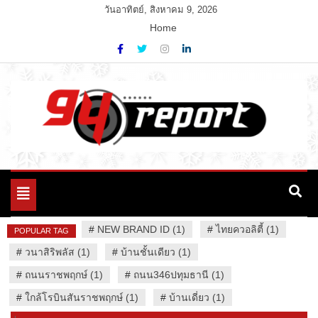
Skip
วันอาทิตย์, สิงหาคม 9, 2026
to
Home
content
Variety News
94 Report.com
Toggle
navigation
#
NEW BRAND ID (1)
#
ไทยควอลิตี้ (1)
POPULAR TAG
#
วนาสิริพลัส (1)
#
บ้านชั้นเดียว (1)
#
ถนนราชพฤกษ์ (1)
#
ถนน346ปทุมธานี (1)
#
ใกล้โรบินสันราชพฤกษ์ (1)
#
บ้านเดี่ยว (1)