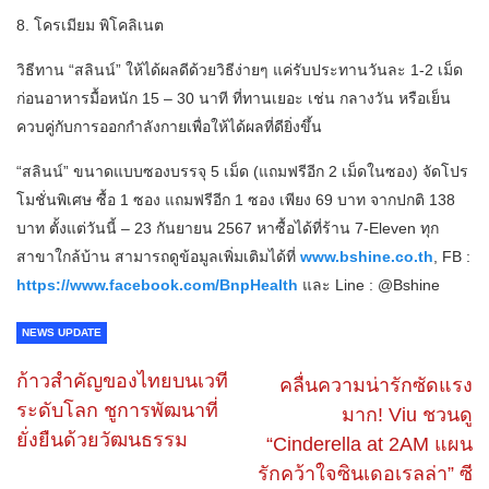
8. โครเมียม พิโคลิเนต
วิธีทาน “สลินน์” ให้ได้ผลดีด้วยวิธีง่ายๆ แค่รับประทานวันละ 1-2 เม็ด
ก่อนอาหารมื้อหนัก 15 – 30 นาที ที่ทานเยอะ เช่น กลางวัน หรือเย็น
ควบคู่กับการออกกำลังกายเพื่อให้ได้ผลที่ดียิ่งขึ้น
“สลินน์” ขนาดแบบซองบรรจุ 5 เม็ด (แถมฟรีอีก 2 เม็ดในซอง) จัดโปร
โมชั่นพิเศษ ซื้อ 1 ซอง แถมฟรีอีก 1 ซอง เพียง 69 บาท จากปกติ 138
บาท ตั้งแต่วันนี้ – 23 กันยายน 2567 หาซื้อได้ที่ร้าน 7-Eleven ทุก
สาขาใกล้บ้าน สามารถดูข้อมูลเพิ่มเติมได้ที่
www.bshine.co.th
, FB :
https://www.facebook.com/BnpHealth
และ Line : @Bshine
NEWS UPDATE
ก้าวสำคัญของไทยบนเวที
คลื่นความน่ารักซัดแรง
ระดับโลก ชูการพัฒนาที่
มาก! Viu ชวนดู
ยั่งยืนด้วยวัฒนธรรม
“Cinderella at 2AM แผน
รักคว้าใจซินเดอเรลล่า” ซี