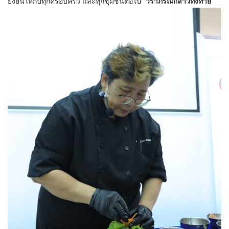
ยั่งยืนให้กับทุกครอบครัว และทุกชุมชนต่อไป”
วราภรณ์กล่าวทิ้งท้าย