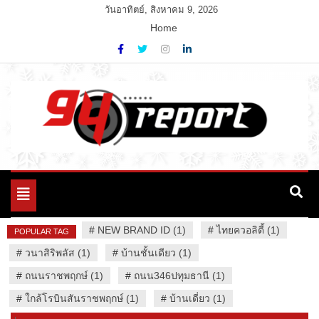
Skip
วันอาทิตย์, สิงหาคม 9, 2026
to
Home
content
Variety News
94 Report.com
Toggle
navigation
#
NEW BRAND ID (1)
#
ไทยควอลิตี้ (1)
POPULAR TAG
#
วนาสิริพลัส (1)
#
บ้านชั้นเดียว (1)
#
ถนนราชพฤกษ์ (1)
#
ถนน346ปทุมธานี (1)
#
ใกล้โรบินสันราชพฤกษ์ (1)
#
บ้านเดี่ยว (1)