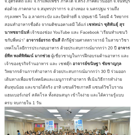
จ.อุตรดิตถ์ และ จ.กำแพงเพชร ภาคใต้ จ.ตรัง ภาคตะวันออก จ.จันทบุรี
ต่อด้วย ภาคกลาง จ.สมุทรปราการ จ.อ่างทอง จ.นครปฐม รวมถึง
กรุงเทพฯ ใน อ.ลาดกระบัง และปิดท้ายที่ จ.ปทุมธานี โดยมี 4 วิทยากร
สอนทำอาหารชื่อดัง จากมติชนอคาเดมี ได้แก่
เชฟหน่า ชุติพันธุ์ สุร
นาทชยานันท์
เจ้าของช่อง YouTube และ Facebook “เรียนทำแซนวิ
ชกับพี่หน่า”
อาจารย์อรรถ ขันสี
ดีกรีผู้ช่วยศาสตราจารย์ ในสาขาวิชา
เทคโนโลยีการประกอบอาหาร ด้วยประสบการณ์มากกว่า 20 ปี
อาจาร
ย์พีท พงศ์พิพัฒน์ มากช่วย
ผู้เชี่ยวชาญในการฝึกอบรมด้านอาหาร และ
เจ้าของธุรกิจร้านอาหาร และ เชฟตุ๊ก
อาจารย์ขนิษฐา ชัยชาญกุล
วิทยากรด้านการทำอาหาร ด้วยประสบการณ์มากกว่า 30 ปี ร่วมออก
เดินทางเพื่อแชร์เทคนิคและเมนูการทำอาหาร ที่เน้นวิธีการทำง่าย
ต้นทุนน้อย และขายได้จริง อาทิ แซนด์วิชเกาหลี แซนด์วิชโบราณ
แฮมเบอร์เกอร์ สลัดโรล ทั้งสอนสนุก เข้าใจง่าย และได้ความรู้แบบ
ครบ จบภายใน 1 วัน