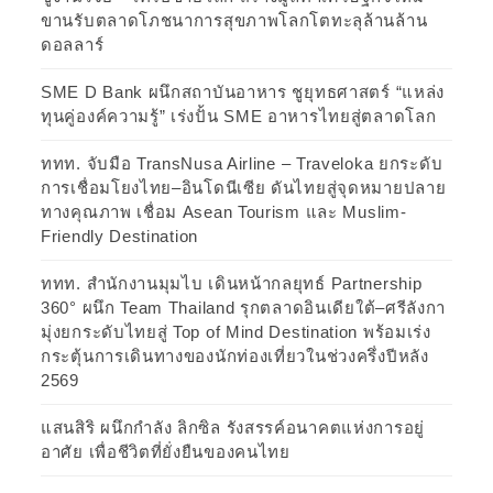
ขานรับตลาดโภชนาการสุขภาพโลกโตทะลุล้านล้าน
ดอลลาร์
SME D Bank ผนึกสถาบันอาหาร ชูยุทธศาสตร์ “แหล่ง
ทุนคู่องค์ความรู้” เร่งปั้น SME อาหารไทยสู่ตลาดโลก
ททท. จับมือ TransNusa Airline – Traveloka ยกระดับ
การเชื่อมโยงไทย–อินโดนีเซีย ดันไทยสู่จุดหมายปลาย
ทางคุณภาพ เชื่อม Asean Tourism และ Muslim-
Friendly Destination
ททท. สำนักงานมุมไบ เดินหน้ากลยุทธ์ Partnership
360° ผนึก Team Thailand รุกตลาดอินเดียใต้–ศรีลังกา
มุ่งยกระดับไทยสู่ Top of Mind Destination พร้อมเร่ง
กระตุ้นการเดินทางของนักท่องเที่ยวในช่วงครึ่งปีหลัง
2569
แสนสิริ ผนึกกำลัง ลิกซิล รังสรรค์อนาคตแห่งการอยู่
อาศัย เพื่อชีวิตที่ยั่งยืนของคนไทย