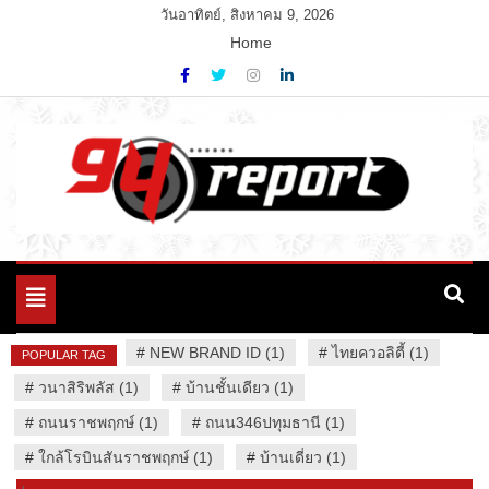
Skip
วันอาทิตย์, สิงหาคม 9, 2026
to
Home
content
Variety News
94 Report.com
Toggle
navigation
#
NEW BRAND ID (1)
#
ไทยควอลิตี้ (1)
POPULAR TAG
#
วนาสิริพลัส (1)
#
บ้านชั้นเดียว (1)
#
ถนนราชพฤกษ์ (1)
#
ถนน346ปทุมธานี (1)
#
ใกล้โรบินสันราชพฤกษ์ (1)
#
บ้านเดี่ยว (1)