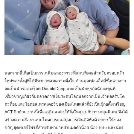
นอกจากนี้เพื่อเป็นการเฉลิมฉลองวาระที่แสนพิเศษสำหรับครอบครัว
ใหม่ของทั้งคู่ที่ได้มีทายาทสมความตั้งใจ ด้านคุณพ่อแอ็คมี่ซึ่งนอกจาก
จะเป็นนักร้องวงร็อค DoubleDeep และเป็นนักธุรกิจนักลงทุนที่
เชี่ยวชาญเกี่ยวกับตลาดการเงินระดับโลกนอกจากเป็นเจ้าพ่อคริปโต
ตัวท็อปและไอดอลเทรดเดอร์ของเมืองไทยแล้วก็ยังเป็นผู้ก่อตั้งเหรียญ
ACT อีกด้วย งานนี้เพื่อเฉลิมฉลองให้ยิ่งใหญ่สมกับวาระสุดพิเศษ จึงได้
สร้างความฮือฮาแบบไม่ตกกระแสยุคการเงินดิจิทัลด้วยการให้ของ
ขวัญสุดเซอร์ไพรส์สำหรับทายาทฝาแฝดตัวน้อย น้อง Elite และน้อง