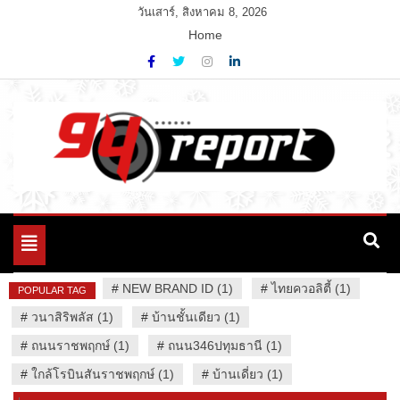
Skip
วันเสาร์, สิงหาคม 8, 2026
to
Home
content
Variety News
94 Report.com
Toggle
navigation
#
NEW BRAND ID (1)
#
ไทยควอลิตี้ (1)
POPULAR TAG
#
วนาสิริพลัส (1)
#
บ้านชั้นเดียว (1)
#
ถนนราชพฤกษ์ (1)
#
ถนน346ปทุมธานี (1)
#
ใกล้โรบินสันราชพฤกษ์ (1)
#
บ้านเดี่ยว (1)