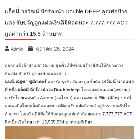
แอ็คมี่-วรวัฒน์ นักร้องนำ Double DEEP คุณพ่อป้าย
แดง รับขวัญลูกแฝดเงินดิจิทัลคนละ 7,777,777 ACT
มูลค่ากว่า 15.5 ล้านบาท
ตุลาคม 28, 2024
Admin
คลอดแล้วจ้าฝาแฝด Celeb สุดคิ้วท์ที่พร้อมสร้างสีสันให้กับวงการ
บันเทิง สำหรับคู่ของนักแสดงสาว
นนนี่-ณัฐชา ชูมักเคอร์
และนักธุรกิจ นักลงทุนชื่อดัง
วรวัฒน์ นาคแนว
ดี หรือ แอ็คมี่ นักร้องนำวง Doubledeep
โดยสองฝาแฝดหญิงชายสุด
น่ารักโดยเพศหญิง Aurora (ออโรร่า) และเพศชาย Elite (อีลิท) งานนี้
คุณพ่อมือใหม่แอ็คมี่ฉลองข่าวดีต้อนรับแฝดน้อยเข้าสู่จักรวาลคริปโต
ด้วยการโอนเงินดิจิทัลให้กับสองลูกแฝดตัวน้อยคนละ 7,777,777 ACT
คิดเป็นเงินไทย กว่า 15,555,554 บาทเลยทีเดียว