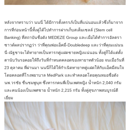
หลังจากทราบว่า นนนี่ ได้มีการตั้งครรภ์เป็นที่แน่นอนแล้วซึ่งก็มาจาก
การที่ก่อนหน้านี้ทั้งคู่ได้ไปทำการฝากเก็บสเต็มเซลล์ (Stem cell
Banking) ที่สถาบันชื่อดัง MEDEZE Group และเมื่อได้ทำการอัลตรา
ซาวด์ผลปรากฏว่า ว่าที่คุณพ่อแอ็คมี่-Doubledeep และว่าที่คุณแม่นน
นี่-ณัฐชาจะได้ทายาทเป็นทารกคู่แฝดชายหญิงแน่นอน ทั้งคู่ก็ได้แต่ตั้ง
ตานับวันรอคอยให้ถึงวันที่กำหนดคลอดของทายาทตัวน้อย จนเมื่อวันที่
23 ตุลาคม ที่ผ่านมา นนนี่ก็ได้ให้กำเนิดทายาทคู่แฝดให้กับแอ็คมี่สมใจ
โดยคลอดที่โรงพยาบาล MedPark และทำคลอดโดยคุณหมอชื่อดัง
นพ.วรชัย ชื่นชมพูนุท ซึ่งทารกคนพี่เป็นเพศหญิง น้ำหนัก 2,040 กรัม
และคนน้องเป็นเพศชาย น้ำหนัก 2,215 กรัม ทั้งคู่สุขภาพสมบูรณ์ดี
เยี่ยม