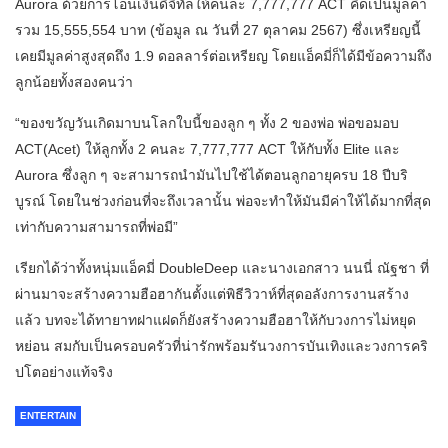
Aurora ด้วยการโอนเงินดิจิทัลให้คนละ 7,777,777 ACT คิดเป็นมูลค่า
รวม 15,555,554 บาท (ข้อมูล ณ วันที่ 27 ตุลาคม 2567) ซึ่งเหรียญนี้
เคยมีมูลค่าสูงสุดถึง 1.9 ดอลลาร์ต่อเหรียญ โดยแอ็คมี่ก็ได้มีข้อความถึง
ลูกน้อยทั้งสองคนว่า
“ของขวัญวันเกิดมาบนโลกใบนี้ของลูก ๆ ทั้ง 2 ของพ่อ พ่อขอมอบ
ACT(Acet) ให้ลูกทั้ง 2 คนละ 7,777,777 ACT ให้กับทั้ง Elite และ
Aurora ซึ่งลูก ๆ จะสามารถนำมันไปใช้ได้ตอนลูกอายุครบ 18 ปีบริ
บูรณ์ โดยในช่วงก่อนที่จะถึงเวลานั้น พ่อจะทำให้มันมีค่าให้ได้มากที่สุด
เท่ากับความสามารถที่พ่อมี”
เรียกได้ว่าทั้งหนุ่มแอ็คมี่ DoubleDeep และนางเอกสาว นนนี่ ณัฐชา ที่
ผ่านมาจะสร้างความฮือฮากันตั้งแต่พิธีวิวาห์ที่สุดอลังการงานสร้าง
แล้ว บทจะได้ทายาทฝาแฝดก็ยังสร้างความฮือฮาให้กับวงการไม่หยุด
หย่อน สมกับเป็นครอบครัวที่น่ารักพร้อมรันวงการบันเทิงและวงการคริ
ปโตอย่างแท้จริง
ENTERTAIN