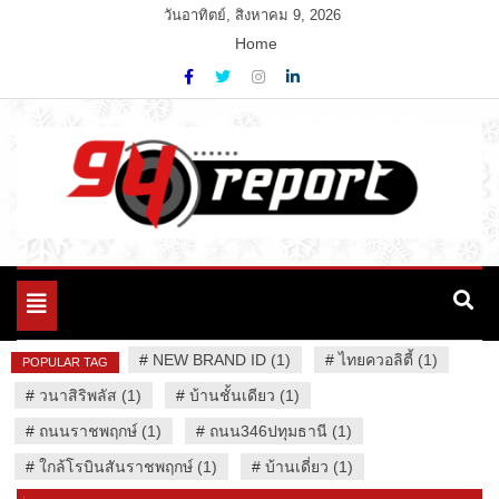
Skip
วันอาทิตย์, สิงหาคม 9, 2026
to
Home
content
Variety News
94 Report.com
Toggle
navigation
#
NEW BRAND ID (1)
#
ไทยควอลิตี้ (1)
POPULAR TAG
#
วนาสิริพลัส (1)
#
บ้านชั้นเดียว (1)
#
ถนนราชพฤกษ์ (1)
#
ถนน346ปทุมธานี (1)
#
ใกล้โรบินสันราชพฤกษ์ (1)
#
บ้านเดี่ยว (1)