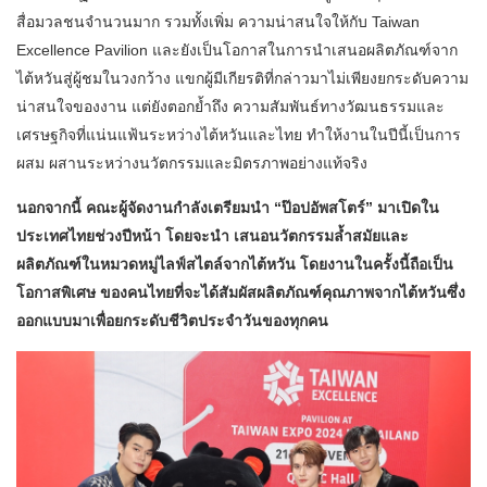
สื่อมวลชนจำนวนมาก รวมทั้งเพิ่ม ความน่าสนใจให้กับ Taiwan
Excellence Pavilion และยังเป็นโอกาสในการนำเสนอผลิตภัณฑ์จาก
ไต้หวันสู่ผู้ชมในวงกว้าง แขกผู้มีเกียรติที่กล่าวมาไม่เพียงยกระดับความ
น่าสนใจของงาน แต่ยังตอกย้ำถึง ความสัมพันธ์ทางวัฒนธรรมและ
เศรษฐกิจที่แน่นแฟ้นระหว่างไต้หวันและไทย ทำให้งานในปีนี้เป็นการ
ผสม ผสานระหว่างนวัตกรรมและมิตรภาพอย่างแท้จริง
นอกจากนี้ คณะผู้จัดงานกำลังเตรียมนำ “ป๊อปอัพสโตร์” มาเปิดใน
ประเทศไทยช่วงปีหน้า โดยจะนำ เสนอนวัตกรรมล้ำสมัยและ
ผลิตภัณฑ์ในหมวดหมู่ไลฟ์สไตล์จากไต้หวัน โดยงานในครั้งนี้ถือเป็น
โอกาสพิเศษ ของคนไทยที่จะได้สัมผัสผลิตภัณฑ์คุณภาพจากไต้หวันซึ่ง
ออกแบบมาเพื่อยกระดับชีวิตประจำวันของทุกคน