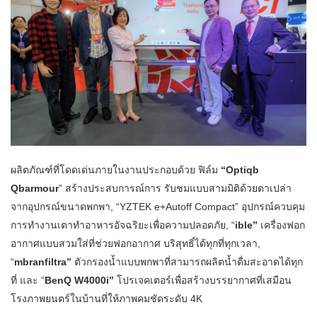
ผลิตภัณฑ์ที่โดดเด่นภายในงานประกอบด้วย ฟิล์ม
“Optiqb
Qbarmour
” สร้างประสบการณ์การ รับชมแบบสามมิติด้วยตาเปล่า
จากอุปกรณ์ขนาดพกพา, “YZTEK e+Autoff Compact” อุปกรณ์ควบคุม
การทำงานเตาทำอาหารอัจฉริยะเพื่อความปลอดภัย, “
ible”
เครื่องฟอก
อากาศแบบสวมใส่ที่ช่วยฟอกอากาศ บริสุทธิ์ได้ทุกที่ทุกเวลา,
“
mbranfiltra”
ตัวกรองน้ำแบบพกพาที่สามารถผลิตน้ำดื่มสะอาดได้ทุก
ที่ และ “
BenQ W4000i”
โปรเจคเตอร์เพื่อสร้างบรรยากาศที่เสมือน
โรงภาพยนตร์ในบ้านที่ให้ภาพคมชัดระดับ 4K