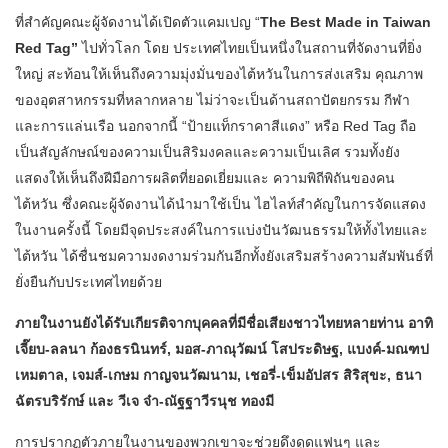
ที่สำคัญคณะผู้จัดงานได้เปิดตัวแคมเปญ “
The Best Made in Taiwan
Red Tag”
ไปทั่วโลก โดย ประเทศไทยเป็นหนึ่งในสถานที่จัดงานที่ยิ่ง
ใหญ่ สะท้อนให้เห็นถึงความมุ่งมั่นของไต้หวันในการส่งเสริม คุณภาพ
ของอุตสาหกรรมที่หลากหลาย ไม่ว่าจะเป็นด้านสถาปัตยกรรม กีฬา
และการแล่นเรือ นอกจากนี้ “ป้ายแท็กราคาสีแดง” หรือ Red Tag ถือ
เป็นสัญลักษณ์ของความเป็นสิริมงคลและความเป็นเลิศ รวมทั้งยัง
แสดงให้เห็นถึงฝีมือการผลิตที่ยอดเยี่ยมและ ความพิถีพิถันของคน
ไต้หวัน ซึ่งคณะผู้จัดงานได้นำมาใช้เป็น ไฮไลท์สำคัญในการจัดแสดง
ในงานครั้งนี้ โดยมีจุดประสงค์ในการแบ่งปันวัฒนธรรมให้ทั้งไทยและ
ไต้หวัน ได้ชื่นชมความงดงามร่วมกันอีกทั้งยังเสริมสร้างความสัมพันธ์ที่
ยั่งยืนกับประเทศไทยด้วย
ภายในงานยังได้รับเกียรติจากบุคคลที่มีชื่อเสียงชาวไทยหลายท่าน อาทิ
เจี๊ยบ-ลลนา ก้องธรนินทร์, มอส-ภาณุวัฒน์ โสประดิษฐ, แบงค์-มณฑป
เหมตาล, เจมส์-เกษม กาญจนวัฒนาม, เชอรี่-เข็มอัปสร สิริสุขะ, ธนา
ฉัตรบริรักษ์ และ วีเจ จ๋า-ณัฐฐาวีรนุช ทองมี
การปรากฏตัวภายในงานของพวกเขาจะช่วยดึงดูดแฟนๆ และ