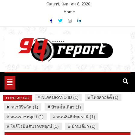
Skip
วันเสาร์, สิงหาคม 8, 2026
to
Home
content
Variety News
94 Report.com
Toggle
navigation
#
NEW BRAND ID (1)
#
ไทยควอลิตี้ (1)
POPULAR TAG
#
วนาสิริพลัส (1)
#
บ้านชั้นเดียว (1)
#
ถนนราชพฤกษ์ (1)
#
ถนน346ปทุมธานี (1)
#
ใกล้โรบินสันราชพฤกษ์ (1)
#
บ้านเดี่ยว (1)