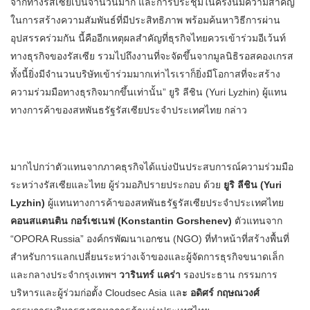
จากทางรัสเซียเป็นจำนวนมาก และการประชุมในครั้งนี้มีความสำคัญ
ในการสร้างความสัมพันธ์ที่มีประสิทธิภาพ พร้อมค้นหาวิธีการผ่าน
อุปสรรคร่วมกัน นี้คืออีกเหตุผลสำคัญที่ธุรกิจไทยควรเข้าร่วมอีเว้นท์
ทางธุรกิจของรัสเซีย รวมไปถึงงานที่จะจัดขึ้นจากมูลนิธิรอสคองเกรส
ทั้งนี้ยิ่งมีจำนวนบริษัทเข้าร่วมมากเท่าไรเราก็ยิ่งมีโอกาสที่จะสร้าง
ความร่วมมือทางธุรกิจมากขึ้นเท่านั้น” ยูริ ลีชิน (Yuri Lyzhin) ผู้แทน
ทางการค้าของสหพันธรัฐรัสเซียประจำประเทศไทย กล่าว
มากไปกว่าตัวแทนจากภาคธุรกิจได้แบ่งปันประสบการณ์ความร่วมมือ
ระหว่างรัสเซียและไทย ผู้ร่วมอภิปรายประกอบ ด้วย
ยูริ ลีชิน (Yuri
Lyzhin)
ผู้แทนทางการค้าของสหพันธรัฐรัสเซียประจำประเทศไทย
คอนสแตนติน กอร์เชเนฟ (Konstantin Gorshenev)
ตัวแทนจาก
“OPORA Russia” องค์กรพัฒนาเอกชน (NGO) ที่ทำหน้าที่สร้างพื้นที่
สำหรับการแลกเปลี่ยนระหว่างเจ้าของและผู้จัดการธุรกิจขนาดเล็ก
และกลางประจำกรุงเทพฯ
วารินทร์ แคร่า
รองประธาน กรรมการ
บริหารและผู้ร่วมก่อตั้ง Cloudsec Asia แล
ะ อดิศร์ กฤษณวงศ์