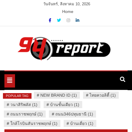
Skip
วันจันทร์, สิงหาคม 10, 2026
to
Home
content
Variety News
94 Report.com
Toggle
navigation
#
NEW BRAND ID (1)
#
ไทยควอลิตี้ (1)
POPULAR TAG
#
วนาสิริพลัส (1)
#
บ้านชั้นเดียว (1)
#
ถนนราชพฤกษ์ (1)
#
ถนน346ปทุมธานี (1)
#
ใกล้โรบินสันราชพฤกษ์ (1)
#
บ้านเดี่ยว (1)