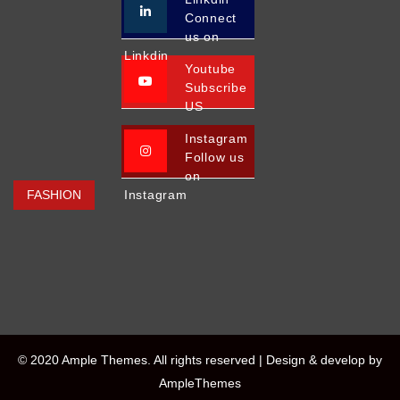
Connect
us on
Linkdin
Youtube
Subscribe
US
Instagram
Follow us
on
FASHION
Instagram
© 2020 Ample Themes. All rights reserved |
Design & develop by
AmpleThemes