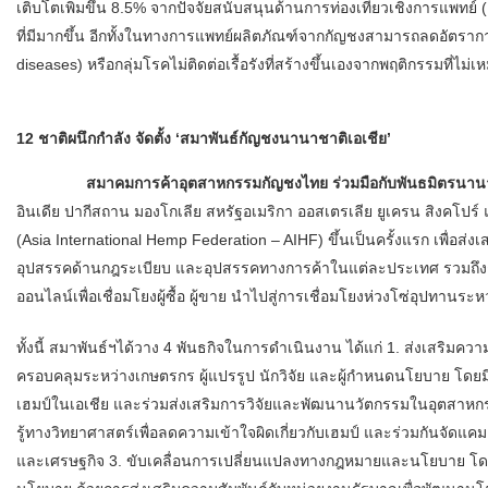
เติบโตเพิ่มขึ้น 8.5% จากปัจจัยสนับสนุนด้านการท่องเที่ยวเชิงการแพท
ที่มีมากขึ้น อีกทั้งในทางการแพทย์ผลิตภัณฑ์จากกัญชงสามารถลดอัตร
diseases) หรือกลุ่มโรคไม่ติดต่อเรื้อรังที่สร้างขึ้นเองจากพฤติกรรมที่ไ
12 ชาติผนึกกำลัง จัดตั้ง ‘สมาพันธ์กัญชงนานาชาติเอเชีย’
สมาคมการค้าอุตสาหกรรมกัญชงไทย ร่วมมือกับพันธมิตรนานาชา
อินเดีย ปากีสถาน มองโกเลีย สหรัฐอเมริกา ออสเตรเลีย ยูเครน สิงคโปร์
(Asia International Hemp Federation – AIHF) ขึ้นเป็นครั้งแรก เพื่อส
อุปสรรคด้านกฎระเบียบ และอุปสรรคทางการค้าในแต่ละประเทศ รวมถึง
ออนไลน์เพื่อเชื่อมโยงผู้ซื้อ ผู้ขาย นำไปสู่การเชื่อมโยงห่วงโซ่อุปทา
ทั้งนี้ สมาพันธ์ฯได้วาง 4 พันธกิจในการดำเนินงาน ได้แก่ 1. ส่งเสริม
ครอบคลุมระหว่างเกษตรกร ผู้แปรรูป นักวิจัย และผู้กำหนดนโยบาย โด
เฮมป์ในเอเชีย และร่วมส่งเสริมการวิจัยและพัฒนานวัตกรรมในอุตสาหก
รู้ทางวิทยาศาสตร์เพื่อลดความเข้าใจผิดเกี่ยวกับเฮมป์ และร่วมกันจัดแค
และเศรษฐกิจ 3. ขับเคลื่อนการเปลี่ยนแปลงทางกฎหมายและนโยบาย โดยสม