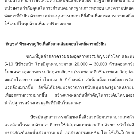
นโยบาย ด้วยการส่งเสริมความสัมพันธ์กับหน่วยงานรัฐบาลเพื่อพัฒนานโ
หน่วยงานกำกับดูแลในการกำหนดมาตรฐานการทดสอบ และความปลอดภัย 
พัฒนาที่ยั่งยืน ด้วยการสนับสนุนการเกษตรที่ยั่งยืนเพื่อลดผลกระทบต่อส
ใช้เฮมป์ในทุกด้านเพื่อลดปริมาณขยะ
‘กัญชง’ พืชเศรษฐกิจเพื่อสิ่งแวดล้อมตอบโจทย์ความยั่งยืน
ขณะที่มูลค่าตลาดรวมของอุตสาหกรรมกัญชงทั่วโลก และนับรวมกับก
5-10 ปีข้างหน้า โดยมีมูลค่าประมาณ 20,000 – 30,000 ล้านดอลลาร์ส
โดยเฉพาะอุตสาหกรรมวัสดุจากกัญชง (รวมพลาสติกชีวภาพและวัสดุก่อส
จะเติบโตอย่างรวดเร็วในช่วง 5 ปีข้างหน้า สะท้อนถึงความต้องการวัสดุเพื
แวดล้อมมากขึ้น อีกทั้งได้ปัจจัยบวกจากการสนับสนุนของรัฐบาลหล
เพื่ออุตสาหกรรมมากขึ้น สร้างแรงผลักดันที่สำคัญในการเติบโตของอุต
นำไปสู่การสร้างเศรษฐกิจที่ยั่งยืนในอนาคต
ปัจจุบันอุตสาหกรรมกัญชงเพื่อสิ่งแวดล้อมนานาประเทศกำลังขย
แวดล้อมในหลายด้าน อาทิ การใช้วัสดุทดแทนพลาสติก ด้วยการนำไปผลิ
บรรจุภัณฑ์และชิ้นส่วนยานยนต์, อุตสาหกรรมแฟชั่น โดยใช้เส้นใยกัญชงใ