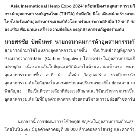
‘Asia International Hemp Expo 2024’ พร้อมเปิดงานอุตสาหกรรมกัญช
การค้าอุตสาหกรรมกัญชงไทย (TiHTA) จับมือกับ นีโอ เดินหน้าสร้างแพล
ไทยไปพร้อมกับอุตสาหกรรมเฮมป์ทั่วโลก พร้อมประกาศจับมือ 12 ชาติ ก่อ
ส่งเสริม พัฒนาและสร้างความยั่งยืนของอุตสาหกรรมกัญชงร่วมกัน
นายพรชัย ปัทมินทร นายกสมาคมการค้าอุตสาหกรรมก
สามารถนำมาใช้ในหลายอุตสาหกรรมมากขึ้น ซึ่งบริบทสำคัญที่ถูกกล่า
ซับมากกว่าการปล่อย (Carbon Negative) โดยเฉพาะในอุตสาหกรรมเส้นใ
เศรษฐกิจ เนื่องจากเส้นใยมีคุณสมบัติพิเศษในด้านความแข็งแรง ท
อุตสาหกรรมมากขึ้น อาทิ ผ้า เสื้อผ้า วัสดุก่อสร้าง รวมถึงกา
อุตสาหกรรมเส้นใยกัญชงในอนาคตช่วยลดปริมาณขยะที่ไม่ย่อยสลาย ลดการ
พืชกัญชง ถือเป็นพืชทางเลือกที่ต้องเร่งศึกษาและวิจัยนวัตกรรมมากข
อุตสาหกรรมเส้นใยที่มีมูลค่ามหาศาล ช่วยลดปริมาณการปล่อยก๊าซคาร
นอกจากนี้ การพัฒนาการใช้วัตถุดิบกัญชงในอุตสาหกรรมด้านสุขภา
โดยในปี 2567 มีมูลค่าตลาดอยู่ที่ 38,000 ล้านดอลลาร์สหรัฐ และคาดว่