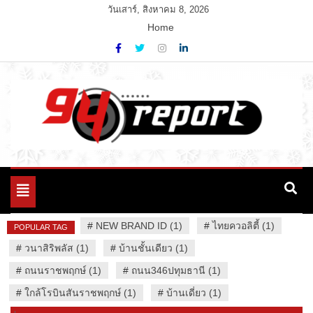
Skip
วันเสาร์, สิงหาคม 8, 2026
to
Home
content
Variety News
94 Report.com
Toggle
navigation
#
NEW BRAND ID (1)
#
ไทยควอลิตี้ (1)
POPULAR TAG
#
วนาสิริพลัส (1)
#
บ้านชั้นเดียว (1)
#
ถนนราชพฤกษ์ (1)
#
ถนน346ปทุมธานี (1)
#
ใกล้โรบินสันราชพฤกษ์ (1)
#
บ้านเดี่ยว (1)