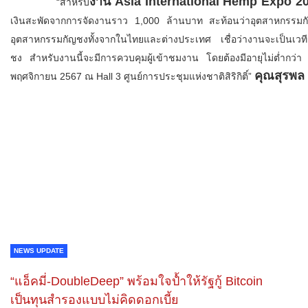
งาน Asia International Hemp Expo 2
“สำหรับ
เงินสะพัดจากการจัดงานราว 1,000 ล้านบาท สะท้อนว่าอุตสาหกรรมกัญ
อุตสาหกรรมกัญชงทั้งจากในไทยและต่างประเทศ เชื่อว่างานจะเป็นเวทีแ
ชง สำหรับงานนี้จะมีการควบคุมผู้เข้าชมงาน โดยต้องมีอายุไม่ต่ำกว่า 
คุณสุรพล 
พฤศจิกายน 2567 ณ Hall 3 ศูนย์การประชุมแห่งชาติสิริกิติ์”
NEWS UPDATE
“แอ็คมี่-DoubleDeep” พร้อมใจป้ำให้รัฐกู้ Bitcoin
เป็นทุนสำรองแบบไม่คิดดอกเบี้ย