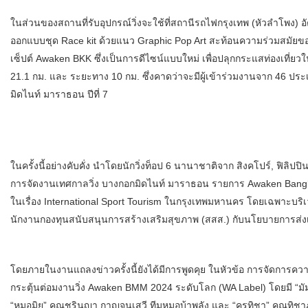
ในส่วนของสถานที่รับอุปกรณ์วิ่งจะใช้ที่สถานีรถไฟกรุงเทพ (หัวลําโพง)
ออกแบบชุด Race kit ด้วยแนว Graphic Pop Art สะท้อนความร่วมสมัยข
เซ็ปต์ Awaken BKK ซึ่งเป็นการดีไซน์แบบใหม่ เพื่อปลุกกระแสท่องเที่ย
21.1 กม. และ ระยะทาง 10 กม. ซึ่งคาดว่าจะมีผู้เข้าร่วมงานจาก 46 ประ
มิดไนท์ มาราธอน ปีที่ 7
ในครั้งนี้อย่างคับคั่ง นําโดยนักวิ่งท็อป 6 นานาชาติจาก สิงคโปร์, ฟิลิปปิน
การจัดงานเทศกาลวิ่ง บางกอกมิดไนท์ มาราธอน รายการ Awaken Bangkok Mi
ในเรื่อง International Sport Tourism ในกรุงเทพมหานคร โดยเฉพาะบร
นักงานกองทุนสนับสนุนการสร้างเสริมสุขภาพ (สสส.) กับนโยบายการส่
โดยภายในงานแถลงข่าวครั้งนี้ยังได้มีการพูดคุย ในหัวข้อ การจัดการ
กระตุ้นต่อมงานวิ่ง Awaken BMM 2024 ระดับโลก (WA Label) โดยมี “มัม”
“หมอมิยู” คุณชรินญา กาญจนเสวี ทีมหมอบ้าพลัง และ “ครูทิชา” คุณทิชาภร