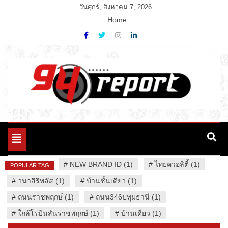
Skip
วันศุกร์, สิงหาคม 7, 2026
to
Home
content
Variety News
94 Report.com
Toggle
navigation
#
NEW BRAND ID (1)
#
ไทยควอลิตี้ (1)
POPULAR TAG
#
วนาสิริพลัส (1)
#
บ้านชั้นเดียว (1)
#
ถนนราชพฤกษ์ (1)
#
ถนน346ปทุมธานี (1)
#
ใกล้โรบินสันราชพฤกษ์ (1)
#
บ้านเดี่ยว (1)