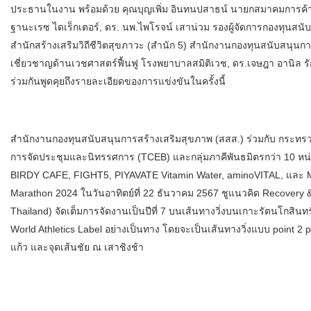
ประธานในงาน พร้อมด้วย คุณบุญเพิ่ม อินทนปสาธน์ นายกสมาคมการค้
ฐานะเรซ ไดเร็กเตอร์, ดร. นพ.ไพโรจน์ เสาน่วม รองผู้จัดการกองทุนสนับ
สํานักสร้างเสริมวิถีชีวิตสุขภาวะ (สํานัก 5) สํานักงานกองทุนสนับสนุนก
เชี่ยวชาญด้านเวชศาสตร์ฟื้นฟู โรงพยาบาลสมิติเวช, ดร.เจษฎา อานิล ร
ร่วมกันพูดคุยถึงรายละเอียดของการแข่งขันในครั้งนี้
สํานักงานกองทุนสนับสนุนการสร้างเสริมสุขภาพ (สสส.) ร่วมกับ กระทรวง
การจัดประชุมและนิทรรศการ (TCEB) และกลุ่มภาคีพันธมิตรกว่า 10 
BIRDY CAFE, FIGHT5, PIYAVATE Vitamin Water, aminoVITAL, และ M
Marathon 2024 ในวันอาทิตย์ที่ 22 ธันวาคม 2567 ชูแนวคิด Recovery
Thailand) จัดเต็มการจัดงานเป็นปีที่ 7 บนเส้นทางวิ่งบนเกาะรัตนโกสิน
World Athletics Label อย่างเป็นทาง โดยจะเป็นเส้นทางวิ่งแบบ point 2
แก้ว และจุดเส้นชัย ณ เสาชิงช้า