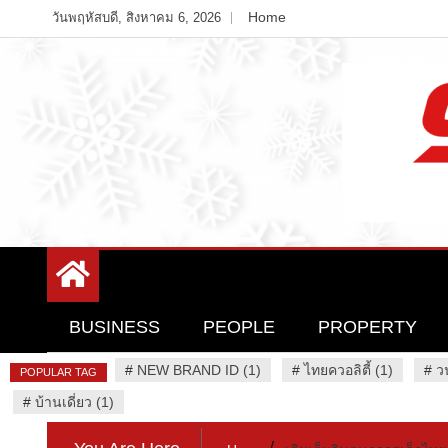
Skip
Home
วันพฤหัสบดี, สิงหาคม 6, 2026
to
content
Variety News
94 Report.com
BUSINESS
PEOPLE
PROPERTY
#
NEW BRAND ID (1)
#
ไทยควอลิตี้ (1)
#
ว
POPULAR TAG
#
บ้านเดี่ยว (1)