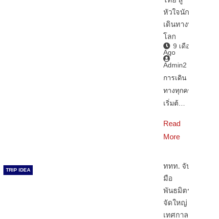
หัวใจนัก
เดินทางทั่ว
โลก
9 เดือน
Ago
Admin2
การเดิน
ทางทุกครั้ง
เริ่มต้…
Read
More
ททท. จับ
TRIP IDEA
มือ
พันธมิตร
จัดใหญ่
เทศกาล