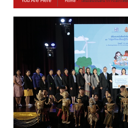
You Are Here
Home
เติมเต็มจินตนาการเด็กไทย