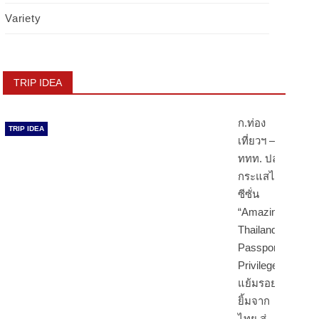
Variety
TRIP IDEA
ก.ท่อง
TRIP IDEA
เที่ยวฯ –
ททท. ปลุก
กระแสไฮ
ซีซั่น
“Amazing
Thailand
Passport
Privileges”
แย้มรอย
ยิ้มจาก
ไทย สู่