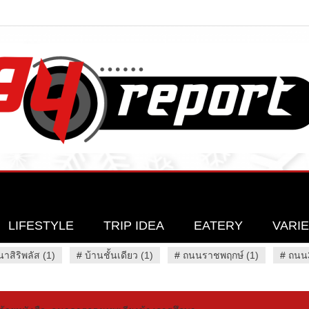
LIFESTYLE
TRIP IDEA
EATERY
VARI
นาสิริพลัส (1)
#
บ้านชั้นเดียว (1)
#
ถนนราชพฤกษ์ (1)
#
ถนน3