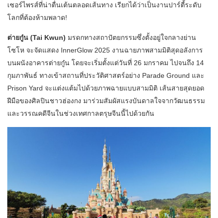
เซอร์ไพรส์ที่น่าตื่นเต้นตลอดเส้นทาง เรียกได้ว่าเป็นงานปาร์ตี้ระดับ
โลกที่ต้องห้ามพลาด!
ต่ายกู๋น (Tai Kwun)
มรดกทางสถาปัตยกรรมซึ่งตั้งอยู่ใจกลางย่าน
โซโห จะจัดแสดง InnerGlow 2025 งานฉายภาพสามมิติสุดอลังการ
บนผนังอาคารต่ายกู๋น โดยจะเริ่มตั้งแต่วันที่ 26 มกราคม ไปจนถึง 14
กุมภาพันธ์ ทางเข้าสถานที่ประวัติศาสตร์อย่าง Parade Ground และ
Prison Yard จะแต่งแต้มไปด้วยภาพฉายแบบสามมิติ เส้นสายสุดยอด
ฝีมือของศิลปินชาวฮ่องกง มาร่วมสัมผัสแรงบันดาลใจจากวัฒนธรรม
และวรรณคดีจีนในช่วงเทศกาลตรุษจีนนี้ไปด้วยกัน