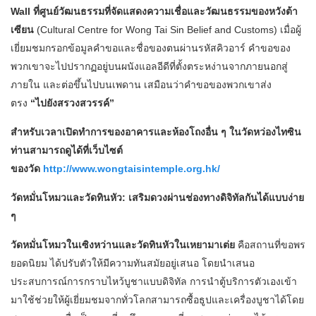
Wall ที่ศูนย์วัฒนธรรมที่จัดแสดงความเชื่อและวัฒนธรรมของหวังต้า
เซียน
(Cultural Centre for Wong Tai Sin Belief and Customs) เมื่อผู้
เยี่ยมชมกรอกข้อมูลคำขอและชื่อของตนผ่านรหัสคิวอาร์ คำขอของ
พวกเขาจะไปปรากฏอยู่บนผนังแอลอีดีที่ตั้งตระหง่านจากภายนอกสู่
ภายใน และต่อขึ้นไปบนเพดาน เสมือนว่าคำขอของพวกเขาส่ง
ตรง
“ไปยังสรวงสวรรค์”
สำหรับเวลาเปิดทำการของอาคารและห้องโถงอื่น ๆ ในวัดหว่องไทซิน
ท่านสามารถดูได้ที่เว็บไซต์
ของวัด
http://www.wongtaisintemple.org.hk/
วัดหมั่นโหมวและวัดทินหัว: เสริมดวงผ่านช่องทางดิจิทัลกันได้แบบง่าย
ๆ
วัดหมั่นโหมวในเซิงหว่านและวัดทินหัวในเหยามาเต่ย
คือสถานที่ขอพร
ยอดนิยม ได้ปรับตัวให้มีความทันสมัยอยู่เสนอ โดยนำเสนอ
ประสบการณ์การกราบไหว้บูชาแบบดิจิทัล การนำตู้บริการตัวเองเข้า
มาใช้ช่วยให้ผู้เยี่ยมชมจากทั่วโลกสามารถซื้อธูปและเครื่องบูชาได้โดย