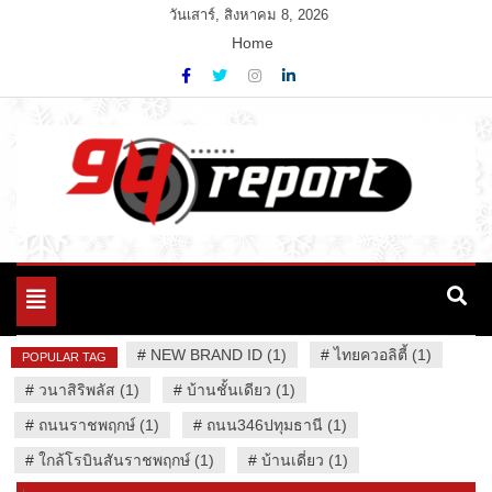
Skip
วันเสาร์, สิงหาคม 8, 2026
to
Home
content
Variety News
94 Report.com
Toggle
navigation
#
NEW BRAND ID (1)
#
ไทยควอลิตี้ (1)
POPULAR TAG
#
วนาสิริพลัส (1)
#
บ้านชั้นเดียว (1)
#
ถนนราชพฤกษ์ (1)
#
ถนน346ปทุมธานี (1)
#
ใกล้โรบินสันราชพฤกษ์ (1)
#
บ้านเดี่ยว (1)