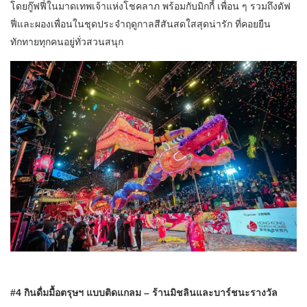
โดยกู๊ฟฟี่ในมาดเทพเจ้าแห่งโชคลาภ พร้อมกับมิกกี้ เพื่อน ๆ รวมถึงดัฟ
ฟี่และผองเพื่อนในชุดประจำฤดูกาลสีสันสดใสสุดน่ารัก ที่คอยยืน
ทักทายทุกคนอยู่ทั่วสวนสนุก
#4 กินดื่มมื้อตรุษฯ แบบติดแกลม – ร้านมิชลินและบาร์ชนะรางวัล