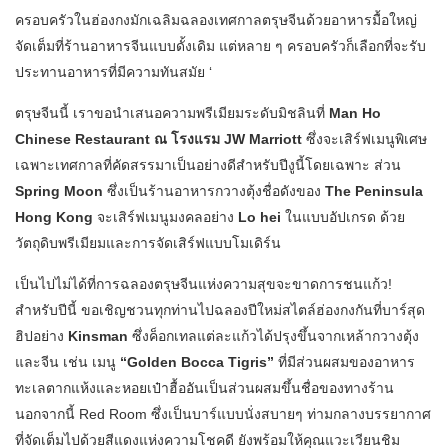
ครอบครัวในฮ่องกงมักเฉลิมฉลองเทศกาลตรุษจีนด้วยอาหารมื้อใหญ่
จัดเต็มที่ร้านอาหารจีนแบบดั้งเดิม แต่หลาย ๆ ครอบครัวก็เลือกที่จะรับ
ประทานอาหารที่มีความทันสมัย ‘
ตรุษจีนนี้ เราขอนำเสนอความพรีเมียมระดับมิชลินที่
Man Ho
Chinese Restaurant ณ โรงแรม JW Marriott
ซึ่งจะเสิร์ฟเมนูพิเศษ
เฉพาะเทศกาลที่คัดสรรมาเป็นอย่างดีสำหรับปีงูนี้โดยเฉพาะ ส่วน
Spring Moon
ซึ่งเป็นร้านอาหารกวางตุ้งชื่อดังของ
The Peninsula
Hong Kong
จะเสิร์ฟเมนูมงคลอย่าง
Lo hei
ในแบบอัปเกรด ด้วย
วัตถุดิบพรีเมียมและการจัดเสิร์ฟแบบโมเดิร์น
เป็นไปไม่ได้ที่การฉลองตรุษจีนแห่งความสุขจะขาดการชนแก้ว!
สำหรับปีนี้ ขอเชิญชวนทุกท่านไปฉลองปีใหม่สไตล์ฮ่องกงกันที่บาร์สุด
ฮิปอย่าง
Kinsman
ซึ่งค็อกเทลแต่ละแก้วได้ปรุงขึ้นจากเหล้ากวางตุ้ง
และจีน เช่น เมนู
“Golden Bocca Tigris”
ที่มีส่วนผสมของอาหาร
ทะเลตากแห้งและหอยเป๋าฮื้ออันเป็นส่วนผสมขึ้นชื่อของทางร้าน
นอกจากนี้ Red Room ซึ่งเป็นบาร์แบบนั่งสบายๆ ท่ามกลางบรรยากาศ
ที่จัดเต็มไปด้วยสีแดงแห่งความโชคดี ยังพร้อมให้คุณแวะเวียนชิม