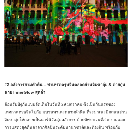
#2 อลังการยามค่ำคืน – พาเหรดตรุษจีนตลอดย่านจิมซาจุ่ย & ต่ายกู๋น
ฉาย InnerGlow สุดล้ำ
ต้อนรับปีงูกันแบบจัดเต็มในวันที่ 29 มกราคม ซึ่งเป็นวันแรกของ
เทศกาลตรุษจีนไปกับ ขบวนพาเหรดยามค่ำคืน ที่จะมาเนรมิตถนนย่าน
จิมซาจุ่ยให้กลายเป็นคาร์นิวัลสุดอลังการ ด้วยทัพขบวนที่สวยงามและ
การแสดงสุดตื่นตาจากศิลปินระดับนานาชาติและท้องถิ่น พร้อมกับ