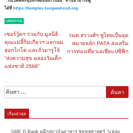
“วันเปิดคลังขุมทรัพย์ของกวนอิม” ท่านสามารถดู
ได้ที่
https://temples.tungwahcsd.org
LIFESTYLE
เชอร์วู้ดฯ ร่วมกับ มูลนิธิ
รมต.สรวงศ์ฯ ชูไทยเป็นจุด
คุณแม่ลี้กิมเกียวฯ แจกนม
หมายหลัก PATA ส่งเสริม
ฮอกไกโด และถั่วมารูโจ้
การท่องเที่ยวเอเชียแปซิฟิก
“ส่งความสุข ฉลองวันเด็ก
แห่งชาติ 2568”
เรื่องล่าสุด
SME D Bank ผนึกสถาบันอาหาร ชูยุทธศาสตร์ “แหล่ง