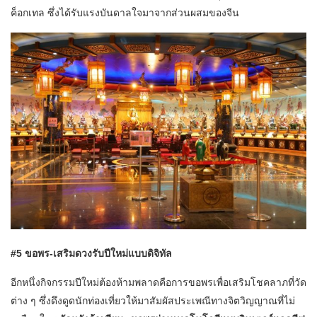
ค็อกเทล ซึ่งได้รับแรงบันดาลใจมาจากส่วนผสมของจีน
#5 ขอพร-เสริมดวงรับปีใหม่แบบดิจิทัล
อีกหนึ่งกิจกรรมปีใหม่ต้องห้ามพลาดคือการขอพรเพื่อเสริมโชคลาภที่วัด
ต่าง ๆ ซึ่งดึงดูดนักท่องเที่ยวให้มาสัมผัสประเพณีทางจิตวิญญาณที่ไม่