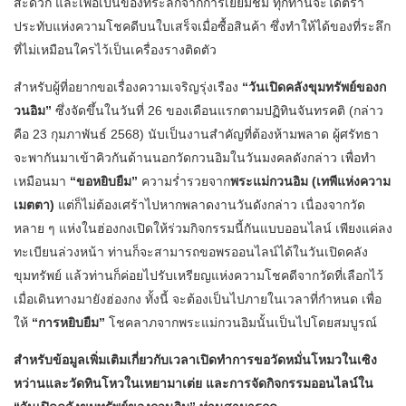
สะดวก และเพื่อเป็นของที่ระลึกจากการเยี่ยมชม ทุกท่านจะได้ตรา
ประทับแห่งความโชคดีบนใบเสร็จเมื่อซื้อสินค้า ซึ่งทำให้ได้ของที่ระลึก
ที่ไม่เหมือนใครไว้เป็นเครื่องรางติดตัว
สำหรับผู้ที่อยากขอเรื่องความเจริญรุ่งเรือง
“วันเปิดคลังขุมทรัพย์ของก
วนอิม”
ซึ่งจัดขึ้นในวันที่ 26 ของเดือนแรกตามปฏิทินจันทรคติ (กล่าว
คือ 23 กุมภาพันธ์ 2568) นับเป็นงานสำคัญที่ต้องห้ามพลาด ผู้ศรัทธา
จะพากันมาเข้าคิวกันด้านนอกวัดกวนอิมในวันมงคลดังกล่าว เพื่อทำ
เหมือนมา
“ขอหยิบยืม”
ความร่ำรวยจาก
พระแม่กวนอิม (เทพีแห่งความ
เมตตา)
แต่ก็ไม่ต้องเศร้าไปหากพลาดงานวันดังกล่าว เนื่องจากวัด
หลาย ๆ แห่งในฮ่องกงเปิดให้ร่วมกิจกรรมนี้กันแบบออนไลน์ เพียงแค่ลง
ทะเบียนล่วงหน้า ท่านก็จะสามารถขอพรออนไลน์ได้ในวันเปิดคลัง
ขุมทรัพย์ แล้วท่านก็ค่อยไปรับเหรียญแห่งความโชคดีจากวัดที่เลือกไว้
เมื่อเดินทางมายังฮ่องกง ทั้งนี้ จะต้องเป็นไปภายในเวลาที่กำหนด เพื่อ
ให้
“การหยิบยืม”
โชคลาภจากพระแม่กวนอิมนั้นเป็นไปโดยสมบูรณ์
สำหรับข้อมูลเพิ่มเติมเกี่ยวกับเวลาเปิดทำการขอวัดหมั่นโหมวในเซิง
หว่านและวัดทินโหวในเหยามาเต่ย และการจัดกิจกรรมออนไลน์ใน