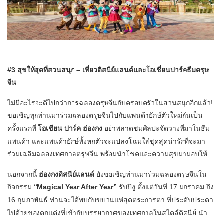
#3 สุขให้สุดที่สวนสนุก – เที่ยวดิสนีย์แลนด์และโอเชี่ยนปาร์คธีมตรุษ
จีน
ไม่มีอะไรจะดีไปกว่าการฉลองตรุษจีนกับครอบครัวในสวนสนุกอีกแล้ว!
ขอเชิญทุกท่านมาร่วมฉลองตรุษจีนไปกับแพนด้ายักษ์ตัวใหม่กันเป็น
ครั้งแรกที่
โอเชียน ปาร์ค ฮ่องกง
อย่าพลาดชมศิลปะจัดวางที่มาในธีม
แพนด้า และแพนด้ายักษ์ทั้งหกตัวจะแปลงโฉมใส่ชุดสุดน่ารักที่จะมา
ร่วมเฉลิมฉลองเทศกาลตรุษจีน พร้อมนำโชคและความสุขมามอบให้
นอกจากนี้
ฮ่องกงดิสนีย์แลนด์
ยังขอเชิญท่านมาร่วมฉลองตรุษจีนใน
กิจกรรม
“Magical Year After Year”
รับปีงู ตั้งแต่วันที่ 17 มกราคม ถึง
16 กุมภาพันธ์ ท่านจะได้พบกับขบวนแห่สุดตระการตา ที่ประดับประดา
ไปด้วยของตกแต่งที่เข้ากับบรรยากาศของเทศกาลในสไตล์ดิสนีย์ นำ