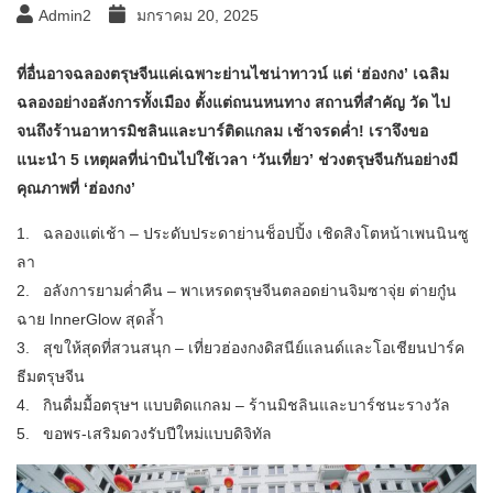
Admin2
มกราคม 20, 2025
ที่อื่นอาจฉลองตรุษจีนแค่เฉพาะย่านไชน่าทาวน์ แต่ ‘ฮ่องกง’ เฉลิม
ฉลองอย่างอลังการทั้งเมือง ตั้งแต่ถนนหนทาง สถานที่สำคัญ วัด ไป
จนถึงร้านอาหารมิชลินและบาร์ติดแกลม เช้าจรดค่ำ! เราจึงขอ
แนะนำ 5 เหตุผลที่น่าบินไปใช้เวลา ‘วันเที่ยว’ ช่วงตรุษจีนกันอย่างมี
คุณภาพที่ ‘ฮ่องกง’
1. ฉลองแต่เช้า – ประดับประดาย่านช็อปปิ้ง เชิดสิงโตหน้าเพนนินซู
ลา
2. อลังการยามค่ำคืน – พาเหรดตรุษจีนตลอดย่านจิมซาจุ่ย ต่ายกู๋น
ฉาย InnerGlow สุดล้ำ
3. สุขให้สุดที่สวนสนุก – เที่ยวฮ่องกงดิสนีย์แลนด์และโอเชียนปาร์ค
ธีมตรุษจีน
4. กินดื่มมื้อตรุษฯ แบบติดแกลม – ร้านมิชลินและบาร์ชนะรางวัล
5. ขอพร-เสริมดวงรับปีใหม่แบบดิจิทัล