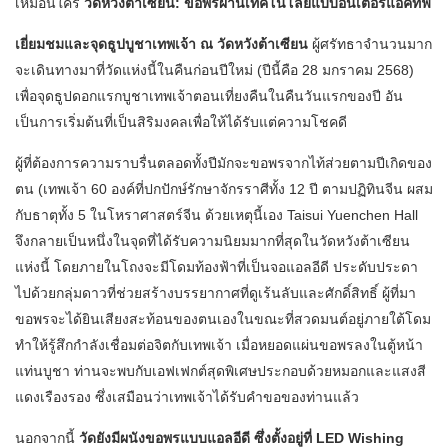
เหมือนใคร
วัดหวังต้าเซียน: ขอพรผ่านเทคโนโลยีแบบอินเตอร์แอคทีฟ
เยี่ยมชมและจุดธูปบูชาเทพเจ้า ณ วัดหวังต้าเซียน
ผู้ศรัทธาจำนวนมาก
จะเดินทางมาที่วัดแห่งนี้ในคืนก่อนปีใหม่ (ปีนี้คือ 28 มกราคม 2568)
เพื่อจุดธูปดอกแรกบูชาเทพเจ้าตอนเที่ยงคืนในคืนวันแรกของปี อัน
เป็นการเริ่มต้นที่เป็นสิริมงคลเพื่อให้ได้รับแต่ความโชคดี
ผู้ที่ต้องการความราบรื่นตลอดทั้งปีมักจะขอพรจากไท้ส่วยตามปีเกิดของ
ตน (เทพเจ้า 60 องค์ที่ปกปักษ์รักษาจักรราศีทั้ง 12 ปี ตามปฏิทินจีน ผสม
กับธาตุทั้ง 5 ในโหราศาสตร์จีน ด้วยเหตุนี้เอง Taisui Yuenchen Hall
จึงกลายเป็นหนึ่งในจุดที่ได้รับความนิยมมากที่สุดในวัดหวังต้าเซียน
แห่งนี้ โดยภายในโถงจะมีโดมท้องฟ้าที่เป็นจอแอลอีดี ประดับประดา
ไปด้วยกลุ่มดาวที่ช่วยสร้างบรรยากาศที่ดูเร้นลับและศักดิ์สิทธิ์ ผู้ที่มา
ขอพรจะได้ยินเสียงสะท้อนของตนเองในขณะที่สวดมนต์อยู่ภายใต้โดม
ทำให้รู้สึกกำลังเชื่อมต่อจิตกับเทพเจ้า เมื่อหยอดแผ่นขอพรลงในตู้หน้า
แท่นบูชา ท่านจะพบกับเอฟเฟกต์สุดพิเศษประกอบด้วยหมอกและแสงสี
แดงเรืองรอง ซึ่งเสมือนว่าเทพเจ้าได้รับคำขอของท่านแล้ว
นอกจากนี้
วัดยังมีผนังขอพรแบบแอลอีดี ซึ่งตั้งอยู่ที่ LED Wishing