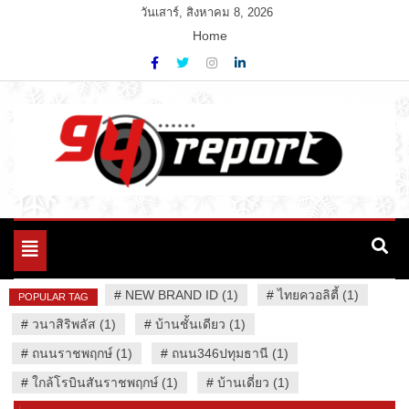
Skip
วันเสาร์, สิงหาคม 8, 2026
to
Home
content
Variety News
94 Report.com
Toggle
navigation
#
NEW BRAND ID (1)
#
ไทยควอลิตี้ (1)
POPULAR TAG
#
วนาสิริพลัส (1)
#
บ้านชั้นเดียว (1)
#
ถนนราชพฤกษ์ (1)
#
ถนน346ปทุมธานี (1)
#
ใกล้โรบินสันราชพฤกษ์ (1)
#
บ้านเดี่ยว (1)