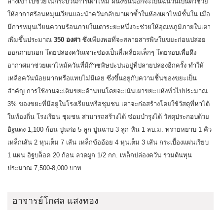
ล่างเข้าไปช่วยในกระบวนการเผาไหม้ ผนังชั้นนอกจะเป็นฉนวนเป็นตัวช่วย
ให้อากาศร้อนหมุนเวียนและนำควันกลับมาเผาซ้ำในห้องเผาไหม้ชั้นใน เมื่อ
มีการหมุนเวียนความร้อนภายในเตาระยะหนึ่งจะช่วยให้อุณหภูมิภายในเตา
เพิ่มขึ้นประมาณ
350 องศา
ซึ่งเพียงพอที่จะสลายสารพิษในขยะก่อนปล่อย
ออกภายนอก โดยปล่องควันเจาะช่องเป็นสี่เหลี่ยมเล็กๆ โดยรอบเพื่อดึง
อากาศมาช่วยเผาไหม้ควันที่มีก๊าซพิษปะปนอยู่ที่ปลายปล่องอีกครั้ง ทำให้
เหลือควันน้อยมากหรือแทบไม่มีเลย ซึ่งขึ้นอยู่กับความชื้นของขยะเป็น
สำคัญ การใช้งานจะเติมขยะด้านบนโดยจะเน้นเผาขยะแห้งทั่วไปประมาณ
3% ของขยะที่มีอยู่ในโรงเรียนหรือชุมชน เตาจะก่อสร้างโดยใช้วัสดุที่หาได้
ในท้องถิ่น โรงเรียน ชุมชน สามารถสร้างได้ ซ่อมบำรุงได้ วัสดุประกอบด้วย
อิฐแดง 1,100 ก้อน ปูนก่อ 5 ลูก ปูนฉาบ 3 ลูก หิน 1 ลบ.ม. ทรายหยาบ 1 คิว
เหล็กเส้น 2 หุนเต็ม 7 เส้น เหล็กข้ออ้อย 4 หุนเต็ม 3 เส้น กระเบื้องแผ่นเรียบ
1 แผ่น อิฐบล็อค 20 ก้อน ลวดผูก 1/2 กก. เหล็กปล่องควัน รวมต้นทุน
ประมาณ 7,500-8,000 บาท
อาจารย์โกศล แสงทอง