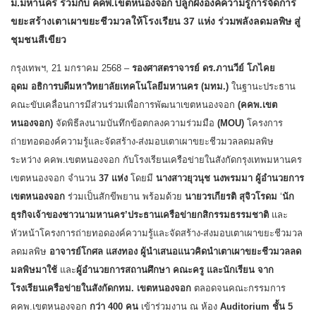
ม.มหานคร ร่วมกับ คคพ.เขตหนองจอก ปลูกฝังองค์ความรู้การจัดการ
ขยะสร้างเตาเผาขยะชีวมวลให้โรงเรียน 37 แห่ง ร่วมพลังลดมลพิษ สู่
ชุมชนสีเขียว
กรุงเทพฯ, 21 มกราคม 2568 –
รองศาสตราจารย์ ดร.ภานวีย์ โภไคย
อุดม
อธิการบดีมหาวิทยาลัยเทคโนโลยีมหานคร (มทม.)
ในฐานะประธาน
คณะขับเคลื่อนการมีส่วนร่วมเพื่อการพัฒนาเขตหนองจอก
(คคพ.เขต
หนองจอก)
จัดพิธีลงนามบันทึกข้อตกลงความร่วมมือ
(MOU)
โครงการ
ถ่ายทอดองค์ความรู้และจัดสร้าง-ส่งมอบเตาเผาขยะชีวมวลลดมลพิษ
ระหว่าง คคพ.เขตหนองจอก กับโรงเรียนเครือข่ายในสังกัดกรุงเทพมหานคร
เขตหนองจอก จำนวน
37 แห่ง
โดยมี
นางสาวยุวนุช นงพรมมา ผู้อำนวยการ
เขตหนองจอก
ร่วมเป็นสักขีพยาน พร้อมด้วย
นายวรเกียรติ สุจิวโรดม
‘
นัก
ธุรกิจเจ้าของชาวนามหานคร’ประธานเครือข่ายกสิกรรมธรรมชาติ
และ
หัวหน้าโครงการถ่ายทอดองค์ความรู้และจัดสร้าง-ส่งมอบเตาเผาขยะชีวมวล
ลดมลพิษ
อาจารย์โกศล แสงทอง ผู้นำเสนอแนวคิดนำเตาเผาขยะชีวมวลลด
มลพิษมาใช้
และ
ผู้อำนวยการสถานศึกษา คณะครู และนักเรียน จาก
โรงเรียนเครือข่ายในสังกัดกทม. เขตหนองจอก
ตลอดจนคณะกรรมการ
คคพ.เขตหนองจอก
กว่า 400 คน
เข้าร่วมงาน ณ ห้อง
Auditorium ชั้น 5