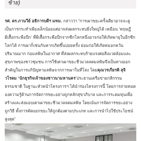
ซ้าย)
รศ. ดร.ภานวีย์ อธิการบดีฯ มทม.
กล่าวว่า “การเผาขยะครั้งเดียวอาจจะดู
เป็นการกระทำเพียงเล็กน้อยแต่อาจส่งผลกระทบยิ่งใหญ่ได้ เหมือน ‘ทฤษฎี
ผีเสื้อกระพือปีก’ ที่ผีเสื้อกระพือปีกจากซีกโลกหนึ่งอาจก่อให้เกิดพายุในอีกซีก
โลกได้ การเผาก็เช่นกันหากเกิดขึ้นบ่อยครั้ง ย่อมก่อให้เกิดหมอกควัน
ปริมาณมาก ก่อมลพิษในอากาศ ที่ส่งผลกระทบร้ายแรงต่อสิ่งแวดล้อมและ
สุขภาพของชาวชุมชน การใช้เตาเผาขยะชีวมวลลดมลพิษจึงเป็นทางออก
สำคัญในการแก้ปัญหามลพิษจากการเผาในที่โล่ง โดย
คุณวรเกียรติ สุจิ
วโรดม ‘นักธุรกิจเจ้าของชาวนามหานคร
’ประธานเครือข่ายกสิกรรม
ธรรมชาติ ในฐานะหัวหน้าโครงการฯ ได้นำร่องโครงการนี้ โดยการถ่ายทอด
องความรู้ด้านการจัดการขยะอย่างถูกหลักสุขาภิบาล และการระดมทุนเพื่อ
สร้างและส่งมอบเตาเผาขยะชีวมวลลดมลพิษ โดยเน้นการจัดการขยะอย่าง
ถูกวิธี ทั้งการคัดแยกขยะให้ถูกต้องตามประเภท และการนำไปใช้ประโยชน์
สูงสุด”