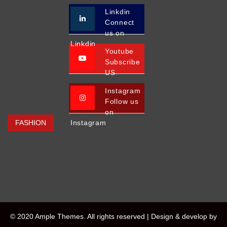
Linkdin
Connect
us on
Linkdin
Youtube
Subscribe
US
Instagram
Follow us
on
FASHION
Instagram
© 2020 Ample Themes. All rights reserved |
Design & develop by