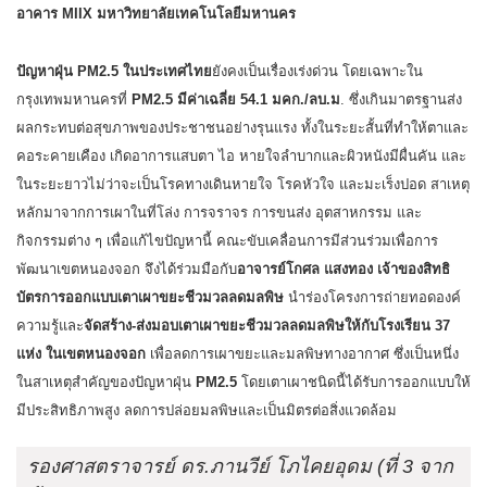
อาคาร MIIX มหาวิทยาลัยเทคโนโลยีมหานคร
ปัญหาฝุ่น PM2.5 ในประเทศไทย
ยังคงเป็นเรื่องเร่งด่วน โดยเฉพาะใน
กรุงเทพมหานครที่
PM2.5 มีค่าเฉลี่ย 54.1 มคก./ลบ.ม
. ซึ่งเกินมาตรฐานส่ง
ผลกระทบต่อสุขภาพของประชาชนอย่างรุนแรง ทั้งในระยะสั้นที่ทำให้ตาและ
คอระคายเคือง เกิดอาการแสบตา ไอ หายใจลำบากและผิวหนังมีผื่นคัน และ
ในระยะยาวไม่ว่าจะเป็นโรคทางเดินหายใจ โรคหัวใจ และมะเร็งปอด สาเหตุ
หลักมาจากการเผาในที่โล่ง การจราจร การขนส่ง อุตสาหกรรม และ
กิจกรรมต่าง ๆ เพื่อแก้ไขปัญหานี้ คณะขับเคลื่อนการมีส่วนร่วมเพื่อการ
พัฒนาเขตหนองจอก จึงได้ร่วมมือกับ
อาจารย์โกศล แสงทอง เจ้าของสิทธิ
บัตรการออกแบบเตาเผาขยะชีวมวลลดมลพิษ
นำร่องโครงการถ่ายทอดองค์
ความรู้และ
จัดสร้าง-ส่งมอบเตาเผาขยะชีวมวลลดมลพิษให้กับโรงเรียน 37
แห่ง ในเขตหนองจอก
เพื่อลดการเผาขยะและมลพิษทางอากาศ ซึ่งเป็นหนึ่ง
ในสาเหตุสำคัญของปัญหาฝุ่น
PM2.5
โดยเตาเผาชนิดนี้ได้รับการออกแบบให้
มีประสิทธิภาพสูง ลดการปล่อยมลพิษและเป็นมิตรต่อสิ่งแวดล้อม
รองศาสตราจารย์ ดร.ภานวีย์ โภไคยอุดม (ที่ 3 จาก