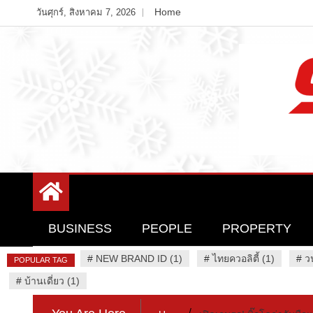
Skip
Home
วันศุกร์, สิงหาคม 7, 2026
to
content
Variety News
94 Report.com
BUSINESS
PEOPLE
PROPERTY
#
NEW BRAND ID (1)
#
ไทยควอลิตี้ (1)
#
ว
POPULAR TAG
#
บ้านเดี่ยว (1)