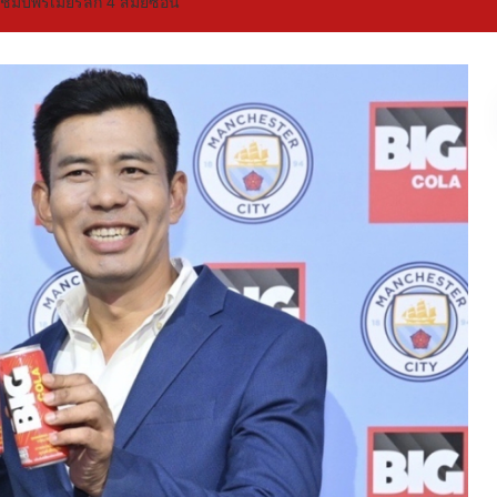
แชมป์พรีเมียร์ลีก 4 สมัยซ้อน