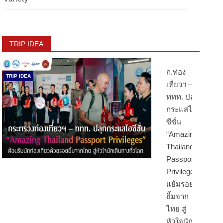
TRIP IDEA
ก.ท่อง
TRIP IDEA
เที่ยวฯ –
ททท. ปลุก
กระแสไฮ
ซีซั่น
“Amazing
Thailand
Passport
Privileges”
แย้มรอย
ยิ้มจาก
ไทย สู่
หัวใจนัก