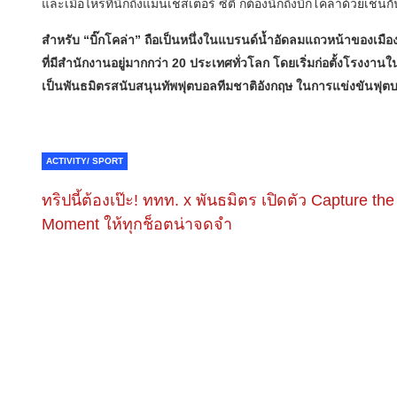
และเมื่อไหร่ที่นึกถึงแมนเชสเตอร์ ซิตี้ ก็ต้องนึกถึงบิ๊กโคล่าด้วยเช่นก
สำหรับ “บิ๊กโคล่า” ถือเป็นหนึ่งในแบรนด์น้ำอัดลมแถวหน้าของเมือ
ที่มีสำนักงานอยู่มากกว่า 20 ประเทศทั่วโลก โดยเริ่มก่อตั้งโรงงานใน
เป็นพันธมิตรสนับสนุนทัพฟุตบอลทีมชาติอังกฤษ ในการแข่งขันฟุต
ACTIVITY/ SPORT
ทริปนี้ต้องเป๊ะ! ททท. x พันธมิตร เปิดตัว Capture the
Moment ให้ทุกช็อตน่าจดจำ