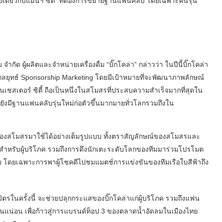
ายเดียวกับแมนฯ ซิตี้ ที่ต้องการขยายฐานแฟนคลับ โดยเฉพาะคนรุ่น
ำกัด ผู้ผลิตและจำหน่ายเครื่องดื่ม “บิ๊กโคล่า” กล่าวว่า ในปีนี้บิ๊กโคล่า
ยุทธ์ Sponsorship Marketing โดยมีเป้าหมายที่จะพัฒนาภาพลักษณ์
นเชสเตอร์ ซิตี้ ถือเป็นหนึ่งในสโมสรที่ประสบความสำเร็จมากที่สุดใน
ยังมีฐานแฟนคลับรุ่นใหม่ก่อตัวขึ้นมากมายทั่วโลกรวมถึงใน
์ของสโมสรมาใช้ได้อย่างเต็มรูปแบบ ทั้งตราสัญลักษณ์ของสโมสรและ
กสำหรับผู้บริโภค รวมถึงการดึงนักเตะระดับโลกของทีมมาร่วมโปรโมต
โดยเฉพาะการพาผู้โชคดีไปชมแมตช์การแข่งขันของทีมเรือใบสีฟ้าถึง
ธมิตรในครั้งนี้ จะช่วยปลุกกระแสของบิ๊กโคล่าแก่ผู้บริโภค รวมถึงแฟน
ขึ้นแน่อน เพื่อก้าวสู่การแบรนด์ท็อป 3 ของตลาดน้ำอัดลมในเมืองไทย