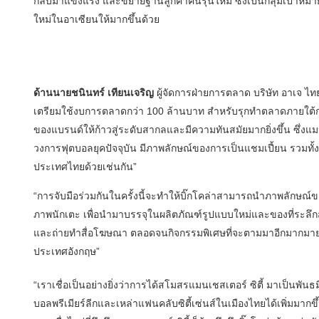
กลับมาแข็งแรง และขยายฐานลูกค้าคนรุ่นใหม่ ซึ่งเป็นกลุ่มเป้าหม
ใหม่ในอาเซียนให้มากขึ้นด้วย
ด้านนายชนินทร์ เทียนเจริญ
ผู้จัดการฝ่ายการตลาด บริษัท อาเจ ไทย จ
เตรียมใช้งบการตลาดกว่า 100 ล้านบาท สำหรับรุกทำตลาดภายใต้กล
ของแบรนด์ให้ก้าวสู่ระดับสากลและมีความทันสมัยมากยิ่งขึ้น ซึ่งแม
วงการฟุตบอลยุคปัจจุบัน มีภาพลักษณ์ของการเป็นแชมเปี้ยน รวมทั้ง
ประเทศไทยด้วยเช่นกัน”
“การจับมือร่วมกันในครั้งนี้จะทำให้บิ๊กโคล่าสามารถนำภาพลักษณ
ภาพนักเตะ เพื่อนำมาบรรจุในผลิตภัณฑ์รูปแบบใหม่และของที่ระลึ
และถ่ายทำสื่อโฆษณา ตลอดจนกิจกรรมพิเศษที่จะตามมาอีกมากมาย 
ประเทศอังกฤษ”
“เราเชื่อเป็นอย่างยิ่งว่าการได้สโมสรแมนเชสเตอร์ ซิตี้ มาเป็นพัน
บอลพรีเมียร์ลีกและเหล่าแฟนคลับซิตี้เซ่นส์ในเมืองไทยได้เพิ่มมาก