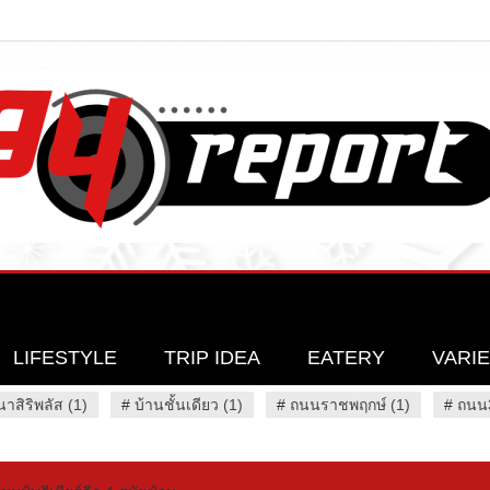
LIFESTYLE
TRIP IDEA
EATERY
VARI
นาสิริพลัส (1)
#
บ้านชั้นเดียว (1)
#
ถนนราชพฤกษ์ (1)
#
ถนน3