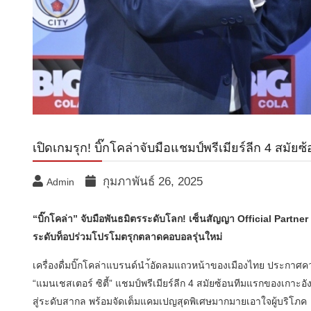
เปิดเกมรุก! บิ๊กโคล่าจับมือแชมป์พรีเมียร์ลีก 4 สมัยซ
กุมภาพันธ์ 26, 2025
Admin
“บิ๊กโคล่า” จับมือพันธมิตรระดับโลก! เซ็นสัญญา Official Partner ก
ระดับท็อปร่วมโปรโมตรุกตลาดคอบอลรุ่นใหม่
เครื่องดื่มบิ๊กโคล่าแบรนด์นำ้อัดลมแถวหน้าของเมืองไทย ประกาศคว
“แมนเชสเตอร์ ซิตี้” แชมป์พรีเมียร์ลีก 4 สมัยซ้อนทีมแรกของเกาะ
สู่ระดับสากล พร้อมจัดเต็มแคมเปญสุดพิเศษมากมายเอาใจผู้บริโภค