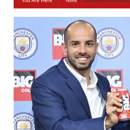
You Are Here
Home
เปิดเกมรุก! บิ๊กโคล่าจับมือ