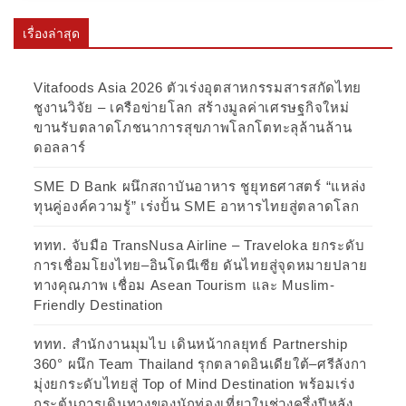
เรื่องล่าสุด
Vitafoods Asia 2026 ตัวเร่งอุตสาหกรรมสารสกัดไทย
ชูงานวิจัย – เครือข่ายโลก สร้างมูลค่าเศรษฐกิจใหม่
ขานรับตลาดโภชนาการสุขภาพโลกโตทะลุล้านล้าน
ดอลลาร์
SME D Bank ผนึกสถาบันอาหาร ชูยุทธศาสตร์ “แหล่ง
ทุนคู่องค์ความรู้” เร่งปั้น SME อาหารไทยสู่ตลาดโลก
ททท. จับมือ TransNusa Airline – Traveloka ยกระดับ
การเชื่อมโยงไทย–อินโดนีเซีย ดันไทยสู่จุดหมายปลาย
ทางคุณภาพ เชื่อม Asean Tourism และ Muslim-
Friendly Destination
ททท. สำนักงานมุมไบ เดินหน้ากลยุทธ์ Partnership
360° ผนึก Team Thailand รุกตลาดอินเดียใต้–ศรีลังกา
มุ่งยกระดับไทยสู่ Top of Mind Destination พร้อมเร่ง
กระตุ้นการเดินทางของนักท่องเที่ยวในช่วงครึ่งปีหลัง