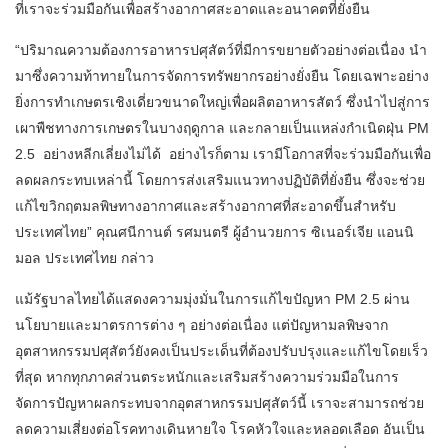
ที่เราจะร่วมมือกันเพื่อสร้างอากาศสะอาดและอนาคตที่ยั่งยืน
“ปริมาณความต้องการอาหารปศุสัตว์ที่มีการขยายตัวอย่างต่อเนื่อง นำ
มาซึ่งความท้าทายในการจัดการทรัพยากรอย่างยั่งยืน โดยเฉพาะอย่าง
ยิ่งการทำเกษตรเชิงเดี่ยวขนาดใหญ่เพื่อผลิตอาหารสัตว์ ซึ่งนำไปสู่การ
เผาพืชทางการเกษตรในบางฤดูกาล และกลายเป็นแหล่งกำเนิดฝุ่น PM
2.5 อย่างหลีกเลี่ยงไม่ได้ อย่างไรก็ตาม เรามีโอกาสที่จะร่วมมือกันเพื่อ
ลดผลกระทบเหล่านี้ โดยการส่งเสริมแนวทางปฏิบัติที่ยั่งยืน ซึ่งจะช่วย
แก้ไขวิกฤตมลพิษทางอากาศและสร้างอากาศที่สะอาดขึ้นสำหรับ
ประเทศไทย” คุณศนีกานต์ รศมนตรี ผู้อำนวยการ ซิเนอร์เจีย แอนนิ
มอล ประเทศไทย กล่าว
แม้รัฐบาลไทยได้แสดงความมุ่งมั่นในการแก้ไขปัญหา PM 2.5 ผ่าน
นโยบายและมาตรการต่าง ๆ อย่างต่อเนื่อง แต่ปัญหามลพิษจาก
อุตสาหกรรมปศุสัตว์ยังคงเป็นประเด็นที่ต้องปรับปรุงและแก้ไขโดยเร็ว
ที่สุด หากทุกภาคส่วนตระหนักและเสริมสร้างความร่วมมือในการ
จัดการปัญหาผลกระทบจากอุตสาหกรรมปศุสัตว์นี้ เราจะสามารถช่วย
ลดความเสี่ยงต่อโรคทางเดินหายใจ โรคหัวใจและหลอดเลือด อันเป็น