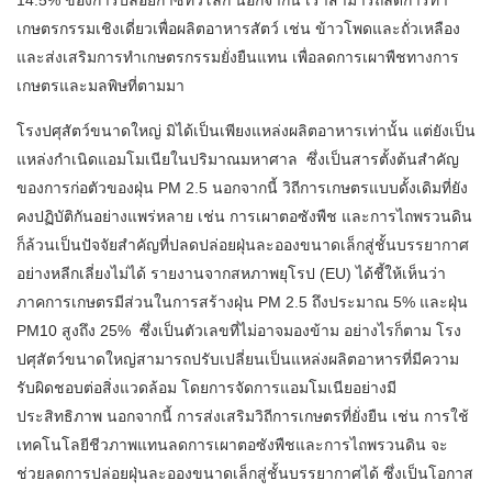
14.5% ของการปล่อยก๊าซทั่วโลก นอกจากนี้ เราสามารถลดการทำ
เกษตรกรรมเชิงเดี่ยวเพื่อผลิตอาหารสัตว์ เช่น ข้าวโพดและถั่วเหลือง
และส่งเสริมการทำเกษตรกรรมยั่งยืนแทน เพื่อลดการเผาพืชทางการ
เกษตรและมลพิษที่ตามมา
โรงปศุสัตว์ขนาดใหญ่ มิได้เป็นเพียงแหล่งผลิตอาหารเท่านั้น แต่ยังเป็น
แหล่งกำเนิดแอมโมเนียในปริมาณมหาศาล ซึ่งเป็นสารตั้งต้นสำคัญ
ของการก่อตัวของฝุ่น PM 2.5 นอกจากนี้ วิถีการเกษตรแบบดั้งเดิมที่ยัง
คงปฏิบัติกันอย่างแพร่หลาย เช่น การเผาตอซังพืช และการไถพรวนดิน
ก็ล้วนเป็นปัจจัยสำคัญที่ปลดปล่อยฝุ่นละอองขนาดเล็กสู่ชั้นบรรยากาศ
อย่างหลีกเลี่ยงไม่ได้ รายงานจากสหภาพยุโรป (EU) ได้ชี้ให้เห็นว่า
ภาคการเกษตรมีส่วนในการสร้างฝุ่น PM 2.5 ถึงประมาณ 5% และฝุ่น
PM10 สูงถึง 25% ซึ่งเป็นตัวเลขที่ไม่อาจมองข้าม อย่างไรก็ตาม โรง
ปศุสัตว์ขนาดใหญ่สามารถปรับเปลี่ยนเป็นแหล่งผลิตอาหารที่มีความ
รับผิดชอบต่อสิ่งแวดล้อม โดยการจัดการแอมโมเนียอย่างมี
ประสิทธิภาพ นอกจากนี้ การส่งเสริมวิถีการเกษตรที่ยั่งยืน เช่น การใช้
เทคโนโลยีชีวภาพแทนลดการเผาตอซังพืชและการไถพรวนดิน จะ
ช่วยลดการปล่อยฝุ่นละอองขนาดเล็กสู่ชั้นบรรยากาศได้ ซึ่งเป็นโอกาส