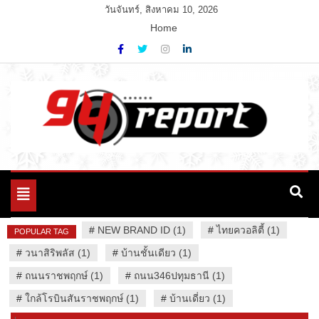
Skip
วันจันทร์, สิงหาคม 10, 2026
to
Home
content
Variety News
94 Report.com
Toggle
navigation
#
NEW BRAND ID (1)
#
ไทยควอลิตี้ (1)
POPULAR TAG
#
วนาสิริพลัส (1)
#
บ้านชั้นเดียว (1)
#
ถนนราชพฤกษ์ (1)
#
ถนน346ปทุมธานี (1)
#
ใกล้โรบินสันราชพฤกษ์ (1)
#
บ้านเดี่ยว (1)