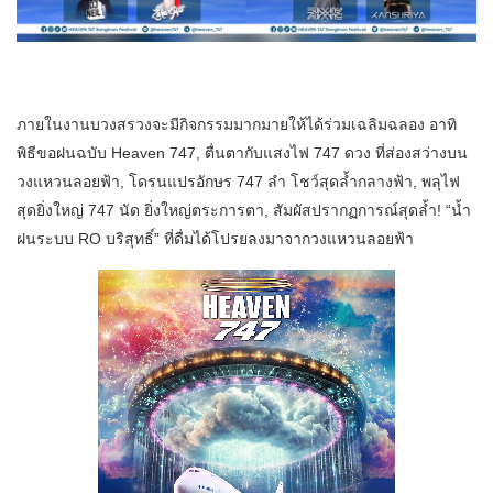
ภายในงานบวงสรวงจะมีกิจกรรมมากมายให้ได้ร่วมเฉลิมฉลอง อาทิ
พิธีขอฝนฉบับ Heaven 747, ตื่นตากับแสงไฟ 747 ดวง ที่ส่องสว่างบน
วงแหวนลอยฟ้า, โดรนแปรอักษร 747 ลำ โชว์สุดล้ำกลางฟ้า, พลุไฟ
สุดยิ่งใหญ่ 747 นัด ยิ่งใหญ่ตระการตา, สัมผัสปรากฏการณ์สุดล้ำ! “น้ำ
ฝนระบบ RO บริสุทธิ์” ที่ดื่มได้โปรยลงมาจากวงแหวนลอยฟ้า