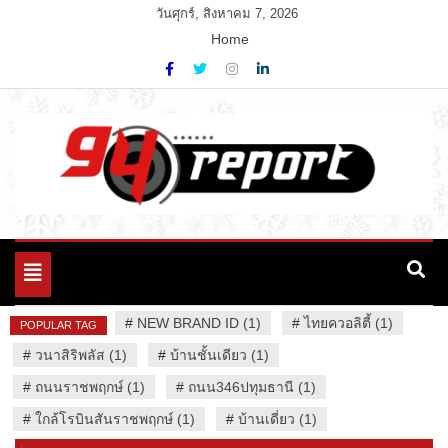
Skip
วันศุกร์, สิงหาคม 7, 2026
to
Home
content
Variety News
94 Report.com
Toggle
navigation
#
NEW BRAND ID (1)
#
ไทยควอลิตี้ (1)
POPULAR TAG
#
วนาสิริพลัส (1)
#
บ้านชั้นเดียว (1)
#
ถนนราชพฤกษ์ (1)
#
ถนน346ปทุมธานี (1)
#
ใกล้โรบินสันราชพฤกษ์ (1)
#
บ้านเดี่ยว (1)