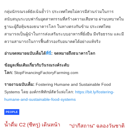
กลุ่มนักรณรงค์ยังเน้นย้ำว่า ประเทศไทยไม่ควรมีส่วนร่วมในการ
สนับสนุนระบบฟาร์มอุตสาหกรรมที่สร้างความเสียหาย ผ่านบทบาทใน
ฐานะผู้ถือหุ้นของธนาคารโลก ในทางตรงกันข้าม ประเทศไทย
สามารถเป็นผู้นำในการส่งเสริมระบบอาหารที่ยั่งยืน มีจริยธรรม และมี
ความสามารถในการฟื้นตัวรองรับอนาคตได้อย่างแท้จริง
อ่านจดหมายฉบับเต็มได้
ที่นี่
: จดหมายถึงธนาคารโลก
ข้อมูลเพิ่มเติมเกี่ยวกับวันรณรงค์ระดับ
โลก:
StopFinancingFactoryFarming.com
รายงานฉบับเต็ม:
Fostering Humane and Sustainable Food
Systems โดย องค์กรพิทักษ์สัตว์แห่งโลก:
https://bit.ly/fostering-
humane-and-sustainable-food-systems
PEOPLE
น้ำดื่ม C2 (ซีทรู) เดินหน้า
“ปากีสถาน” ฉลองวันชาติ