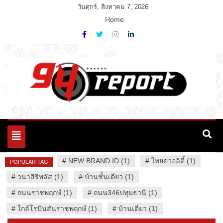
Skip
วันศุกร์, สิงหาคม 7, 2026
to
Home
content
Variety News
94 Report.com
Toggle
navigation
#
NEW BRAND ID (1)
#
ไทยควอลิตี้ (1)
POPULAR TAG
#
วนาสิริพลัส (1)
#
บ้านชั้นเดียว (1)
#
ถนนราชพฤกษ์ (1)
#
ถนน346ปทุมธานี (1)
#
ใกล้โรบินสันราชพฤกษ์ (1)
#
บ้านเดี่ยว (1)