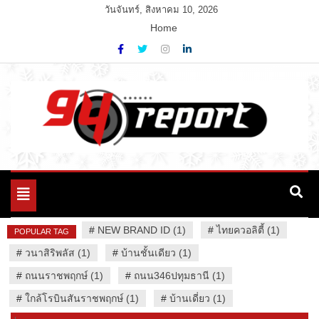
Skip
วันจันทร์, สิงหาคม 10, 2026
to
Home
content
Variety News
94 Report.com
Toggle
navigation
#
NEW BRAND ID (1)
#
ไทยควอลิตี้ (1)
POPULAR TAG
#
วนาสิริพลัส (1)
#
บ้านชั้นเดียว (1)
#
ถนนราชพฤกษ์ (1)
#
ถนน346ปทุมธานี (1)
#
ใกล้โรบินสันราชพฤกษ์ (1)
#
บ้านเดี่ยว (1)