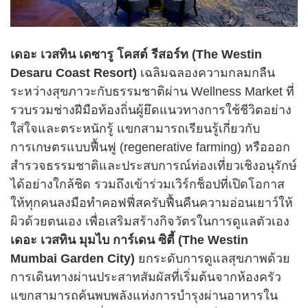
เดอะ เวสทิน เดซารู โคสต์ รีสอร์ท (The Westin
Desaru Coast Resort)
เฉลิมฉลองความกลมกลืน
ระหว่างสุขภาวะกับธรรมชาติผ่าน Wellness Market ที่
รวบรวมช่างฝีมือท้องถิ่นผู้ยึดแนวทางการใช้ชีวิตอย่าง
ใส่ใจและตระหนักรู้ แขกสามารถเรียนรู้เกี่ยวกับ
การเกษตรแบบฟื้นฟู (regenerative farming) หรือออก
สำรวจธรรมชาติและประสบการณ์ท่องเที่ยวเชิงอนุรักษ์
ได้อย่างใกล้ชิด รวมถึงเข้าร่วมเวิร์กช็อปที่เปิดโอกาส
ให้ทุกคนลงมือทำคอฟฟี่สครับฟื้นคืนความอ่อนเยาว์ให้
ผิวด้วยตนเอง เพื่อเสริมสร้างกิจวัตรในการดูแลตัวเอง
เดอะ เวสทิน มุมไบ การ์เดน ซิตี้ (The Westin
Mumbai Garden City)
ยกระดับการดูแลสุขภาพด้วย
การเดินทางผ่านประสาทสัมผัสที่เริ่มต้นจากห้องครัว
แขกสามารถค้นพบพลังแห่งการบำรุงผ่านอาหารใน