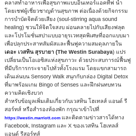
คลาสทำอาหารเพื่อสุขภาพแบบอินเทอร์แอคทีฟ นำ
โดยเชฟผู้เชี่ยวชาญด้านสุขภาพ ต่อเนื่องด้วยกิจกรรม
การบำบัดจิตด้วยเสียง (soul-stirring aqua sound
healing) ชวนให้จิตใจสงบ ผ่อนคลายไปกับเสียงฟลุต
และโปรโมชั่นสปาแบบอายุรเวทสุดพิเศษที่ออกแบบมา
เพื่อปลุกประสาทสัมผัสและฟื้นฟูความสมดุลภายใน
เดอะ เวสทิน สุรบายา (The Westin Surabaya
) แปร
เปลี่ยนเป็นโอเอซิสแห่งสุขภาวะ ด้วยประสบการณ์ฟื้นฟู
ที่มีบริการกระจายไปทั่วทั้งโรงแรม โดยแขกสามารถ
เดินเล่นบน Sensory Walk สนุกกับกล่อง Digital Detox
ที่มาพร้อมเกม Bingo of Senses และฝึกฝนทบทวน
ความคิดเชิงบวก
สำหรับข้อมูลเพิ่มเติมเกี่ยวกับเวสทิน โฮเทลส์ แอนด์ รี
สอร์ทส์ หรือสำรองห้องพัก กรุณาเข้าไปที่
และติดตามข่าวสารได้ทาง
https://westin.marriott.com
Facebook, Instagram และ X ของเวสทิน โฮเทลส์
แอนด์ รีสอร์ทส์