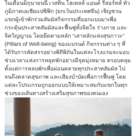
ในเดือนมิถุนายนนี้ เวสทิน โฮเทลส์ แอนด์ รีสอร์ทส์ ทั่ว
ภูมิภาคเอเชียแปซิฟิก (ยกเว้นประเทศจีน) เชิญชวน
แขกผู้เข้าพักร่วมสัมผัสกิจกรรมที่ออกแบบมาเพื่อ
กระตุ้นประสาทสัมผัสและฟื้นฟูทั้งจิตใจ ร่างกาย และ
จิตวิญญาณ โดยยึดตามหลัก “เสาหลักแห่งสุขภาวะ”
(Pillars of Well-being) ของแบรนด์ กิจกรรมต่าง ๆ ที่
ได้รับการคัดสรรอย่างพิถีพิถันในแต่ละโรงแรมจะมอบ
ช่วงเวลาแห่งการหยุดพักอย่างมีจุดมุ่งหมาย ครอบคลุม
ตั้งแต่การหลบพักเพื่อผ่อนคลายทุกประสาทสัมผัส ไป
จนถึงตลาดสุขภาพ และเสียงบำบัดเพื่อการฟื้นฟู โดย
แต่ละโปรแกรมถูกออกแบบให้เหมาะสมกับแขกในทุก
ช่วงของเส้นทางสร้างเสริมสุขภาพของตนเอง