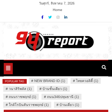
Skip
วันศุกร์, สิงหาคม 7, 2026
to
Home
content
Variety News
94 Report.com
Toggle
navigation
#
NEW BRAND ID (1)
#
ไทยควอลิตี้ (1)
POPULAR TAG
#
วนาสิริพลัส (1)
#
บ้านชั้นเดียว (1)
#
ถนนราชพฤกษ์ (1)
#
ถนน346ปทุมธานี (1)
#
ใกล้โรบินสันราชพฤกษ์ (1)
#
บ้านเดี่ยว (1)