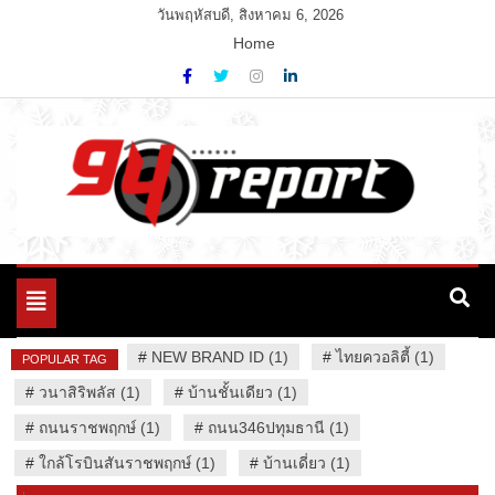
Skip
วันพฤหัสบดี, สิงหาคม 6, 2026
to
Home
content
Variety News
94 Report.com
Toggle
navigation
#
NEW BRAND ID (1)
#
ไทยควอลิตี้ (1)
POPULAR TAG
#
วนาสิริพลัส (1)
#
บ้านชั้นเดียว (1)
#
ถนนราชพฤกษ์ (1)
#
ถนน346ปทุมธานี (1)
#
ใกล้โรบินสันราชพฤกษ์ (1)
#
บ้านเดี่ยว (1)