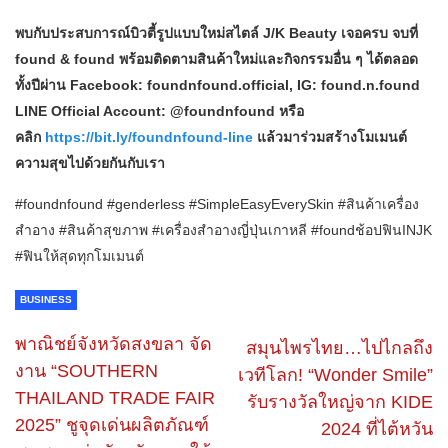
พบกับประสบการณ์บิวตี้รูปแบบใหม่สไตล์ J/K Beauty เจอครบ จบที่
found & found พร้อมติดตามสินค้าใหม่และกิจกรรมอื่น ๆ ได้ตลอด
ทั้งปีผ่าน Facebook: foundnfound.official, IG: found.n.found
LINE Official Account: @foundnfound หรือ
คลิก
https://bit.ly/foundnfound-line
แล้วมาร่วมสร้างโมเมนต์
ความสุขไปด้วยกันกับเรา
#foundnfound #genderless #SimpleEasyEverySkin #สินค้าเครื่อง
สำอาง #สินค้าสุขภาพ #เครื่องสำอางญี่ปุ่นเกาหลี #foundช้อปฟินINJK
#ฟินให้สุดทุกโมเมนต์
BUSINESS
พาณิชย์จังหวัดสงขลา จัด
สมุนไพรไทย…ไปไกลถึง
งาน “SOUTHERN
เวทีโลก! “Wonder Smile”
THAILAND TRADE FAIR
รับรางวัลใหญ่จาก KIDE
2025” ชูจุดเด่นผลิตภัณฑ์
2024 ที่ไต้หวัน