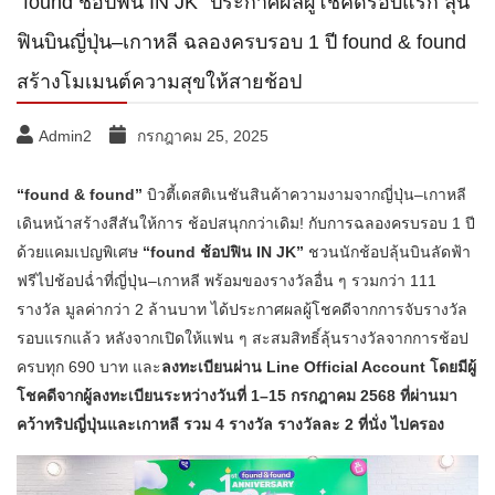
“found ช้อปฟิน IN JK” ประกาศผลผู้โชคดีรอบแรก ลุ้น
ฟินบินญี่ปุ่น–เกาหลี ฉลองครบรอบ 1 ปี found & found
สร้างโมเมนต์ความสุขให้สายช้อป
Admin2
กรกฎาคม 25, 2025
“found & found”
บิวตี้เดสติเนชันสินค้าความงามจากญี่ปุ่น–เกาหลี
เดินหน้าสร้างสีสันให้การ ช้อปสนุกกว่าเดิม! กับการฉลองครบรอบ 1 ปี
ด้วยแคมเปญพิเศษ
“found ช้อปฟิน IN JK”
ชวนนักช้อปลุ้นบินลัดฟ้า
ฟรีไปช้อปฉ่ำที่ญี่ปุ่น–เกาหลี พร้อมของรางวัลอื่น ๆ รวมกว่า 111
รางวัล มูลค่ากว่า 2 ล้านบาท ได้ประกาศผลผู้โชคดีจากการจับรางวัล
รอบแรกแล้ว หลังจากเปิดให้แฟน ๆ สะสมสิทธิ์ลุ้นรางวัลจากการช้อป
ครบทุก 690 บาท และ
ลงทะเบียนผ่าน Line Official Account โดยมีผู้
โชคดีจากผู้ลงทะเบียนระหว่างวันที่ 1–15 กรกฎาคม 2568 ที่ผ่านมา
คว้าทริปญี่ปุ่นและเกาหลี รวม 4 รางวัล รางวัลละ 2 ที่นั่ง ไปครอง