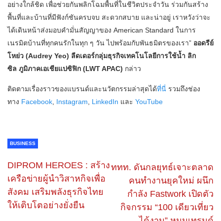
อย่างใกล้ชิด เพื่อช่วยกันพลิกโฉมพื้นที่ในชีวิตประจำวัน ร่วมกันสร้าง
พื้นที่และบ้านที่มีฟังก์ชันครบจบ สะดวกสบาย และน่าอยู่ เราหวังว่าจะ
ได้เดินหน้าส่งมอบคำมั่นสัญญาของ American Standard ในการ
เนรมิตบ้านที่ทุกคนรักในทุก ๆ วัน ไปพร้อมกับพันธมิตรของเรา”
ออดรีย์
โหย่ว
(Audrey Yeo)
ลีดเดอร์กลุ่มธุรกิจเทคโนโลยีการใช้น้ำ ลิก
ซิล
ภูมิภาคเอเชียแปซิฟิก
(LWT APAC)
กล่าว
ติดตามเรื่องราวของแบรนด์และนวัตกรรมล่าสุดได้
ที่นี่
รวมถึงช่อง
ทาง
Facebook
,
Instagram
,
LinkedIn
และ
YouTube
BUSINESS
DIPROM HEROES : สร้าง
ททท. ดันกลยุทธ์เจาะตลาด
เครือข่ายผู้นำวิสาหกิจเพื่อ
คนทำงานยุคใหม่ ผนึก
สังคม เสริมพลังธุรกิจไทย
กำลัง Fastwork เปิดตัว
ให้เติบโตอย่างยั่งยืน
กิจกรรม “100 เดียวเที่ยว
ได้งาน” หนุนเทรนด์