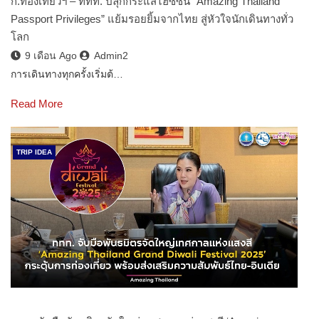
ก.ท่องเที่ยวฯ – ททท. ปลุกกระแสไฮซีซั่น “Amazing Thailand
Passport Privileges” แย้มรอยยิ้มจากไทย สู่หัวใจนักเดินทางทั่ว
โลก
9 เดือน Ago
Admin2
การเดินทางทุกครั้งเริ่มต้…
Read More
TRIP IDEA