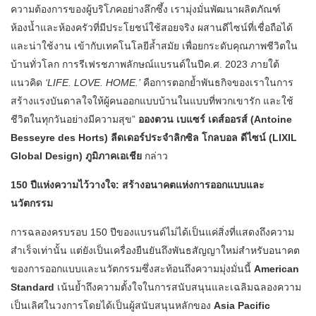
ความต้องการของผู้บริโภคอย่างลึกซึ้ง เรามุ่งมั่นพัฒนาผลิตภัณฑ์
ห้องน้ำและห้องครัวที่มีประโยชน์ใช้สอยจริง ผสานดีไซน์ที่เชื่อถือได้
และน่าใช้งาน เข้ากับเทคโนโลยีล้ำสมัย เพื่อยกระดับคุณภาพชีวิตใน
บ้านทั่วโลก การรีเฟรชภาพลักษณ์แบรนด์ในปีค.ศ. 2023 ภายใต้
แนวคิด
‘LIFE. LOVE. HOME.’
คือการตอกย้ำพันธกิจของเราในการ
สร้างแรงบันดาลใจให้ผู้คนออกแบบบ้านในแบบที่พวกเขารัก และใช้
ชีวิตในทุกวันอย่างมีความสุข”
อองตวน เบแซร์ เดส์ออรส์
(Antoine
Besseyre des Horts)
ลีดเดอร์ประจำลิกซิล โกลบอล ดีไซน์
(LIXIL
Global Design)
ภูมิภาคเอเชีย
กล่าว
150
ปีแห่งความไว้วางใจ
:
สร้างอนาคตแห่งการออกแบบและ
นวัตกรรม
การฉลองครบรอบ 150 ปีของแบรนด์ไม่ได้เป็นแค่สิ่งที่แสดงถึงความ
สำเร็จเท่านั้น แต่ยังเป็นเครื่องยืนยันถึงพันธสัญญาใหม่สำหรับอนาคต
ของการออกแบบและนวัตกรรมซึ่งสะท้อนถึงความมุ่งมั่นนี้
American
Standard
เน้นย้ำถึงความตั้งใจในการสนับสนุนและเฉลิมฉลองความ
เป็นเลิศในวงการโดยได้เป็นผู้สนับสนุนหลักของ
Asia Pacific