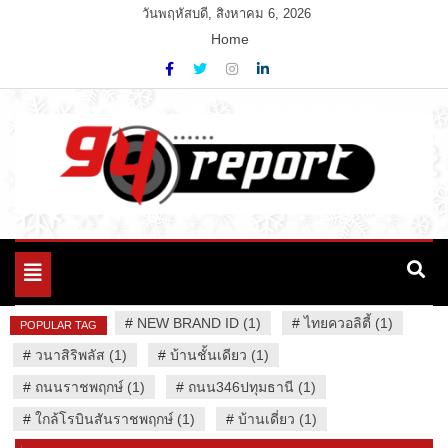
Skip
วันพฤหัสบดี, สิงหาคม 6, 2026
to
Home
content
Variety News
94 Report.com
Toggle
navigation
#
NEW BRAND ID (1)
#
ไทยควอลิตี้ (1)
POPULAR TAG
#
วนาสิริพลัส (1)
#
บ้านชั้นเดียว (1)
#
ถนนราชพฤกษ์ (1)
#
ถนน346ปทุมธานี (1)
#
ใกล้โรบินสันราชพฤกษ์ (1)
#
บ้านเดี่ยว (1)