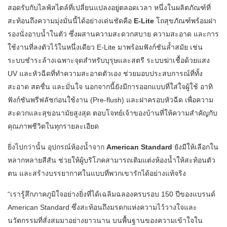
สอดรับกับไลฟ์สไตล์ที่เปลี่ยนแปลงอยู่ตลอดเวลา หนึ่งในผลิตภัณฑ์ที่
สะท้อนถึงความมุ่งมั่นนี้ได้อย่างเด่นชัดคือ
E-Lite
โถสุขภัณฑ์พร้อมฝา
รองนั่งอาบน้ำในตัว ซึ่งผสานความสะดวกสบาย ความสะอาด และการ
ใช้งานที่ลงตัวไว้ในหนึ่งเดียว E-Lite มาพร้อมฟังก์ชันล้ำสมัย เช่น
ระบบชำระล้างเฉพาะจุดสำหรับบุรุษและสตรี ระบบฆ่าเชื้อด้วยแสง
UV และหัวฉีดที่ทำความสะอาดตัวเอง ช่วยมอบประสบการณ์ที่ทั้ง
สะอาด สดชื่น และมั่นใจ นอกจากนี้ยังมีการออกแบบที่ใส่ใจผู้ใช้ อาทิ
ฟังก์ชันพรีฟลัชก่อนใช้งาน (Pre-flush) และฝาครอบหัวฉีด เพื่อความ
สะดวกและสุขอนามัยสูงสุด ตอบโจทย์เจ้าของบ้านที่ให้ความสำคัญกับ
คุณภาพชีวิตในทุกรายละเอียด
ยิ่งไปกว่านั้น อุปกรณ์ห้องน้ำจาก
American Standard
ยังมีให้เลือกใน
หลากหลายสีสัน ช่วยให้ผู้บริโภคสามารถเติมแต่งห้องน้ำให้สะท้อนตัว
ตน และสร้างบรรยากาศในแบบที่พวกเขารักได้อย่างแท้จริง
“เรารู้สึกภาคภูมิใจอย่างยิ่งที่ได้เฉลิมฉลองครบรอบ 150 ปีของแบรนด์
American Standard ซึ่งสะท้อนถึงมรดกแห่งความไว้วางใจและ
นวัตกรรมที่สั่งสมมาอย่างยาวนาน บนพื้นฐานของความเข้าใจใน