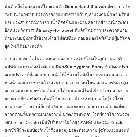
พื้นที่ หนึ่งในผลงานที่โดดเด่นคือ
Genie Hand Shower
ที่คว้ารางวัล
ระดับนานาชาติ ด้วยการออกแบบที่ช่วยแก้ปัญหาแรงดันน้ำต่ำ พร้อม
มอบประสบการณ์การอาบน้ำที่สดชื่นและผ่อนคลายอย่างเหนือระดับ
อีกหนึ่งนวัตกรรมคือ
EasyFlo faucet
ที่พลิกโฉมความสะดวกสบาย
ด้วยระบบปุ่มกดที่ใช้งานง่าย ไม่ซับซ้อน ตอบสนองไลฟ์สไตล์ผู้บริโภค
ยุคใหม่ได้อย่างลงตัว
ด้วยความเข้าใจในความหลากหลายของผู้บริโภคในภูมิภาคเอเชีย
แปซิฟิก แบรนด์จึงได้คิดค้น
DuoStix Hygiene
Spray
หัวฉีดสเปรย์
อเนกประสงค์ที่ออกแบบมาเพื่อให้ใช้งานได้ทั้งในงานทำความสะอาด
ห้องน้ำและการชำระล้างส่วนบุคคลอย่างอ่อนโยน คอลเลกชันล่าสุด
อย่าง
Loven
มาพร้อมเส้นสายโค้งมนและดีไซน์เรียวสวย ผสานการ
ออกแบบที่ช่วยจัดสรรพื้นที่ใช้สอยอย่างมีประสิทธิภาพ ให้ผู้บริโภค
สามารถสร้างสรรค์ห้องน้ำที่สวยงามและสะดวกสบาย แม้ว่าจะมีข้อ
จำกัดด้านพื้นที่ก็ตาม นอกจากนี้ นวัตกรรมที่ตอบโจทย์การใช้งานจริง
เช่น SpaceCreate (พื้นที่เก็บของในโถสุขภัณฑ์) และ CoolShield
(ฝักบัวที่มีระบบป้องกันน้ำร้อนลวก) ยังสะท้อนความมุ่งมั่นของแบรนด์