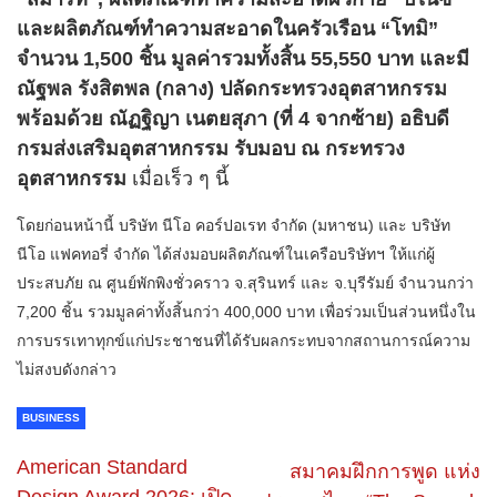
และผลิตภัณฑ์ทำความสะอาดในครัวเรือน “โทมิ”
จำนวน 1,500 ชิ้น มูลค่ารวมทั้งสิ้น 55,550 บาท และมี
ณัฐพล รังสิตพล (กลาง) ปลัดกระทรวงอุตสาหกรรม
พร้อมด้วย ณัฏฐิญา เนตยสุภา (ที่ 4 จากซ้าย) อธิบดี
กรมส่งเสริมอุตสาหกรรม รับมอบ ณ กระทรวง
อุตสาหกรรม
เมื่อเร็ว ๆ นี้
โดยก่อนหน้านี้ บริษัท นีโอ คอร์ปอเรท จำกัด (มหาชน) และ บริษัท
นีโอ แฟคทอรี่ จำกัด ได้ส่งมอบผลิตภัณฑ์ในเครือบริษัทฯ ให้แก่ผู้
ประสบภัย ณ ศูนย์พักพิงชั่วคราว จ.สุรินทร์ และ จ.บุรีรัมย์ จำนวนกว่า
7,200 ชิ้น รวมมูลค่าทั้งสิ้นกว่า 400,000 บาท เพื่อร่วมเป็นส่วนหนึ่งใน
การบรรเทาทุกข์แก่ประชาชนที่ได้รับผลกระทบจากสถานการณ์ความ
ไม่สงบดังกล่าว
BUSINESS
American Standard
สมาคมฝึกการพูด แห่ง
Design Award 2026: เปิด