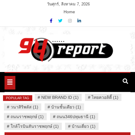
Skip
วันศุกร์, สิงหาคม 7, 2026
to
Home
content
Variety News
94 Report.com
Toggle
navigation
#
NEW BRAND ID (1)
#
ไทยควอลิตี้ (1)
POPULAR TAG
#
วนาสิริพลัส (1)
#
บ้านชั้นเดียว (1)
#
ถนนราชพฤกษ์ (1)
#
ถนน346ปทุมธานี (1)
#
ใกล้โรบินสันราชพฤกษ์ (1)
#
บ้านเดี่ยว (1)