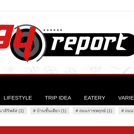
LIFESTYLE
TRIP IDEA
EATERY
VARI
นาสิริพลัส (1)
#
บ้านชั้นเดียว (1)
#
ถนนราชพฤกษ์ (1)
#
ถนน3