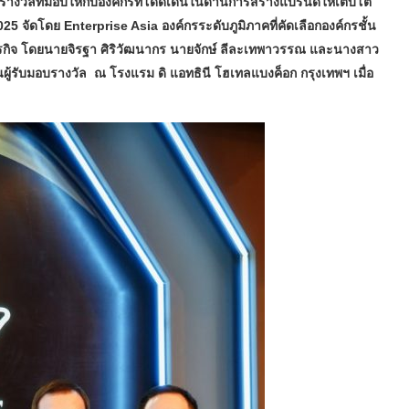
นรางวัลที่มอบให้กับองค์กรที่โดดเด่นในด้านการสร้างแบรนด์ให้เติบโต
25 จัดโดย Enterprise Asia องค์กรระดับภูมิภาคที่คัดเลือกองค์กรชั้น
ธุรกิจ โดยนายจิรฐา ศิริวัฒนากร นายจักษ์ ลีละเทพาวรรณ และนางสาว
็นผู้รับมอบรางวัล ณ โรงแรม ดิ แอทธินี โฮเทลแบงค็อก กรุงเทพฯ เมื่อ