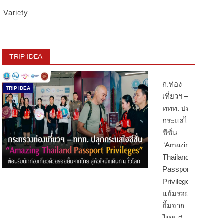
Variety
TRIP IDEA
ก.ท่อง
TRIP IDEA
เที่ยวฯ –
ททท. ปลุก
กระแสไฮ
ซีซั่น
“Amazing
Thailand
Passport
Privileges”
แย้มรอย
ยิ้มจาก
ไทย สู่