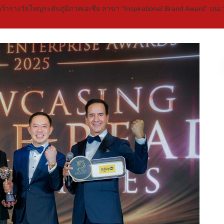
รางวัลใหญ่ระดับภูมิภาคเอเชีย สาขา “Inspirational Brand Award” บนเว