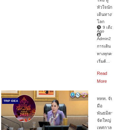
หัวใจนัก
เดินทางทั่ว
โลก
9 เดือน
Ago
Admin2
การเดิน
ทางทุกครั้ง
เริ่มต้…
Read
More
ททท. จับ
TRIP IDEA
มือ
พันธมิตร
จัดใหญ่
เทศกาล