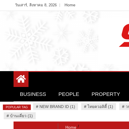
Skip
Home
วันเสาร์, สิงหาคม 8, 2026
to
content
Variety News
94 Report.com
BUSINESS
PEOPLE
PROPERTY
#
NEW BRAND ID (1)
#
ไทยควอลิตี้ (1)
#
ว
POPULAR TAG
#
บ้านเดี่ยว (1)
Home