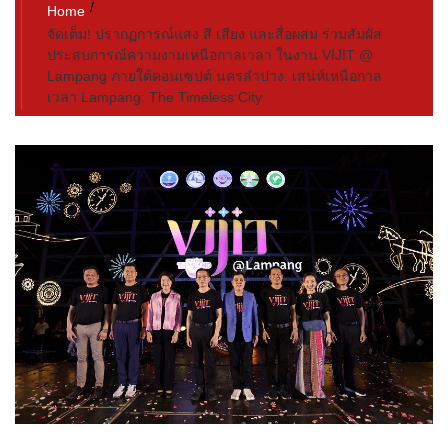
Home
จัดเต็ม! ปรากฏการณ์แสง สี เสียง และสื่อผสม ร่วมสัมผัส
ประสบการณ์ความงามเหนือกาลเวลา ในงาน VIJIT @
Lampang ภายใต้คอนเซปต์ นครลำปาง: เสน่ห์เหนือกาล
เวลา Lampang: The Timeless City