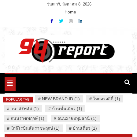
Skip
วันเสาร์, สิงหาคม 8, 2026
to
Home
content
Variety News
94 Report.com
Toggle
navigation
#
NEW BRAND ID (1)
#
ไทยควอลิตี้ (1)
POPULAR TAG
#
วนาสิริพลัส (1)
#
บ้านชั้นเดียว (1)
#
ถนนราชพฤกษ์ (1)
#
ถนน346ปทุมธานี (1)
#
ใกล้โรบินสันราชพฤกษ์ (1)
#
บ้านเดี่ยว (1)