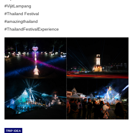
#VijitLampang
#Thailand Festival
#amazingthailand
#ThailandFestivalExperience
TRIP IDEA