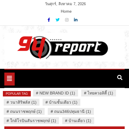
Skip
วันศุกร์, สิงหาคม 7, 2026
to
Home
content
Variety News
94 Report.com
Toggle
navigation
#
NEW BRAND ID (1)
#
ไทยควอลิตี้ (1)
POPULAR TAG
#
วนาสิริพลัส (1)
#
บ้านชั้นเดียว (1)
#
ถนนราชพฤกษ์ (1)
#
ถนน346ปทุมธานี (1)
#
ใกล้โรบินสันราชพฤกษ์ (1)
#
บ้านเดี่ยว (1)