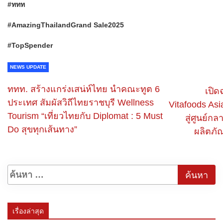
#ททท
#AmazingThailandGrand Sale2025
#TopSpender
NEWS UPDATE
ททท. สร้างแกร่งเสน่ห์ไทย นำคณะทูต 6
เปิด
ประเทศ สัมผัสวิถีไทยราชบุรี Wellness
Vitafoods As
Tourism “เที่ยวไทยกับ Diplomat : 5 Must
สู่ศูนย์
Do สุขทุกเส้นทาง”
ผลิตภั
เรื่องล่าสุด