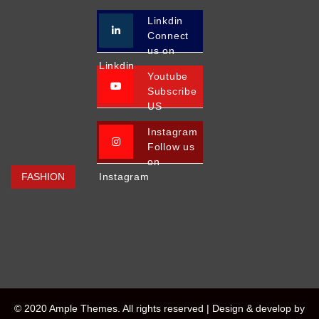
Linkdin
Connect
us on
Linkdin
Youtube
Subscribe
US
Instagram
Follow us
on
FASHION
Instagram
© 2020 Ample Themes. All rights reserved |
Design & develop by