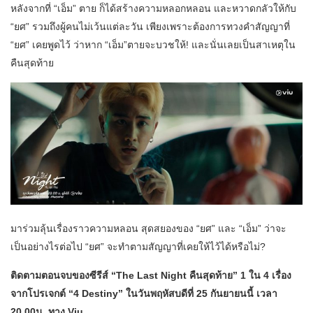
หลังจากที่ “เอ็ม” ตาย ก็ได้สร้างความหลอกหลอน และหวาดกลัวให้กับ
“ยศ” รวมถึงผู้คนไม่เว้นแต่ละวัน เพียงเพราะต้องการทวงคำสัญญาที่
“ยศ” เคยพูดไว้ ว่าหาก “เอ็ม”ตายจะบวชให้! และนั่นเลยเป็นสาเหตุใน
คืนสุดท้าย
มาร่วมลุ้นเรื่องราวความหลอน สุดสยองของ “ยศ” และ “เอ็ม” ว่าจะ
เป็นอย่างไรต่อไป “ยศ” จะทำตามสัญญาที่เคยให้ไว้ได้หรือไม่?
ติดตามตอนจบของซีรีส์ “The Last Night คืนสุดท้าย” 1 ใน 4 เรื่อง
จากโปรเจกต์ “4 Destiny” ในวันพฤหัสบดีที่ 25 กันยายนนี้ เวลา
20.00น. ทาง Viu