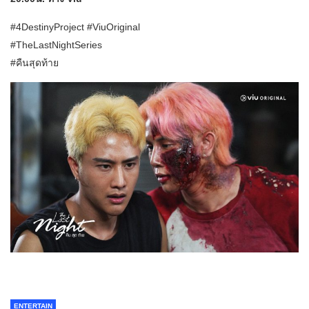
#4DestinyProject #ViuOriginal
#TheLastNightSeries
#คืนสุดท้าย
ENTERTAIN