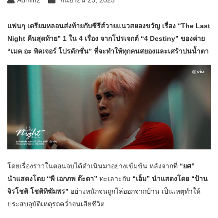
แฟนๆ เตรียมหลอนส่งท้ายกับซีรีส์วายแนวสยองขวัญ เรื่อง “The Last
Night คืนสุดท้าย” 1 ใน 4 เรื่อง จากโปรเจกต์ “4 Destiny” ของค่าย
“เมค อะ พิคเจอร์ โปรดักชั่น” ที่จะทำให้ทุกคนสยองและเศร้าปนน้ำตา
โดยเรื่องราวในตอนจบได้ดำเนินมาอย่างเข้มข้น หลังจากที่
“ยศ”
นำแสดงโดย “พี เอกภพ ต๊ะตา”
ทะเลาะกับ
“เอ็ม” นำแสดงโดย “ป้าน
จิรโชติ โชติทิฆัมพร”
อย่างหนักจนถูกไล่ออกจากบ้าน เป็นเหตุทำให้
ประสบอุบัติเหตุรถคว่ำจนเสียชีวิต