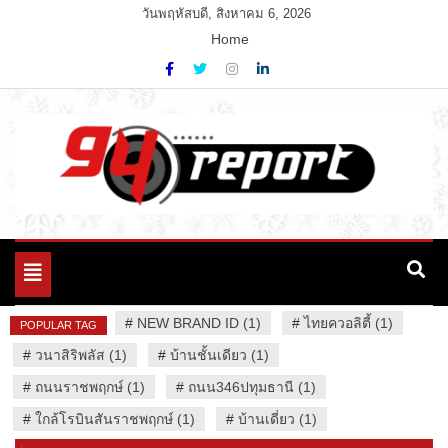
Skip
วันพฤหัสบดี, สิงหาคม 6, 2026
to
Home
content
Variety News
94 Report.com
Toggle
navigation
#
NEW BRAND ID (1)
#
ไทยควอลิตี้ (1)
POPULAR TAG
#
วนาสิริพลัส (1)
#
บ้านชั้นเดียว (1)
#
ถนนราชพฤกษ์ (1)
#
ถนน346ปทุมธานี (1)
#
ใกล้โรบินสันราชพฤกษ์ (1)
#
บ้านเดี่ยว (1)