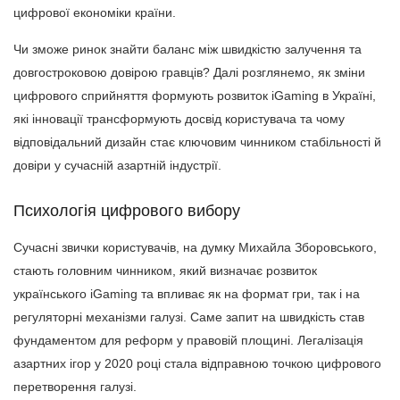
цифрової економіки країни.
Чи зможе ринок знайти баланс між швидкістю залучення та
довгостроковою довірою гравців? Далі розглянемо, як зміни
цифрового сприйняття формують розвиток iGaming в Україні,
які інновації трансформують досвід користувача та чому
відповідальний дизайн стає ключовим чинником стабільності й
довіри у сучасній азартній індустрії.
Психологія цифрового вибору
Сучасні звички користувачів, на думку Михайла Зборовського,
стають головним чинником, який визначає розвиток
українського iGaming та впливає як на формат гри, так і на
регуляторні механізми галузі. Саме запит на швидкість став
фундаментом для реформ у правовій площині. Легалізація
азартних ігор у 2020 році стала відправною точкою цифрового
перетворення галузі.