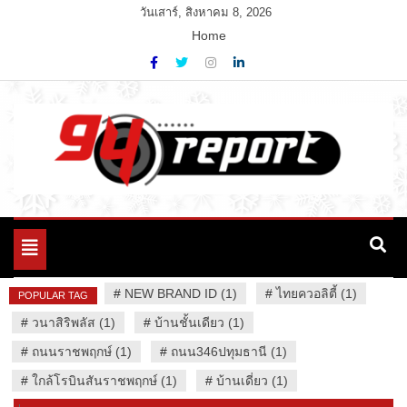
Skip
วันเสาร์, สิงหาคม 8, 2026
to
Home
content
Variety News
94 Report.com
Toggle
navigation
#
NEW BRAND ID (1)
#
ไทยควอลิตี้ (1)
POPULAR TAG
#
วนาสิริพลัส (1)
#
บ้านชั้นเดียว (1)
#
ถนนราชพฤกษ์ (1)
#
ถนน346ปทุมธานี (1)
#
ใกล้โรบินสันราชพฤกษ์ (1)
#
บ้านเดี่ยว (1)