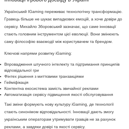
Український IGaming переживає технологічну трансформацію.
Гравець більше не шукає випадкових емоцій, а хоче довіри до
сервісу. Михайло Зборовський зазначає, що саме інновації
стають головним інструментом цієї еволюції. Вони змінюють
саму філософію взаємодії між користувачем та брендом.
Ключові напрями розвитку iGaming:
Впровадження штучного інтелекту та підтримання принципів
відповідальної гри
Фінтех рішення з миттєвими транзакціями
Гейміфікація
Контентна екосистема замість звичайної реклами
Автоматизація сервісу підвищення якості обслуговування
Такі зміни формують нову культуру iGaming, де технології
стають синонімом відповідальності. Інновації дають змогу
українським операторам утримувати гравців не за рахунок
реклами, а завдяки довірі та якості сервісу.