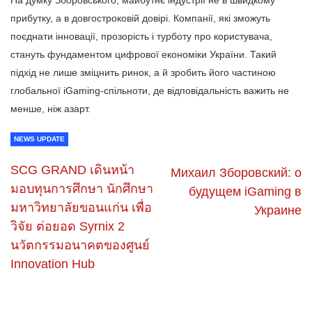
На думку Зборовського, майбутнє індустрії не в швидкому
прибутку, а в довгостроковій довірі. Компанії, які зможуть
поєднати інновації, прозорість і турботу про користувача,
стануть фундаментом цифрової економіки України. Такий
підхід не лише зміцнить ринок, а й зробить його частиною
глобальної iGaming-спільноти, де відповідальність важить не
менше, ніж азарт.
NEWS UPDATE
SCG GRAND เดินหน้า
Михаил Зборовский: о
มอบทุนการศึกษา นักศึกษา
будущем iGaming в
มหาวิทยาลัยขอนแก่น เพื่อ
Украине
วิจัย ต่อยอด Syrnix 2
นวัตกรรมอนาคตของศูนย์
Innovation Hub