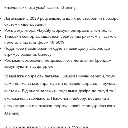
Ключові виклики українського iGaming:
Легалізація у 2020 році відкрила шлях до створення прозорої
системи ліцензування
Роль регулятора PlayCity формує нові правила контролю
Тіньовий сектор залишається серйозним ризиком з часткою
нелегальних платформ 40-50%
Податкове навантаження одне з найвищих у Європі, що
стримує розвиток бізнесу
Рекламні обмеження не дозволяють легальним брендам
комунікувати з аудиторією
Гравці вже обирають легальні, швидкі і зручні сервіси, тому
саме держава має гарантувати прозорість правил і гнучкість
системи. Від цього залежить подальша довіра до галузі та її
економічна стабільність. Психологія вибору, поєднана з
регуляторною еволюцією формує новий етап українського
iGaming.
Інновації ігрового досвіду в Україні