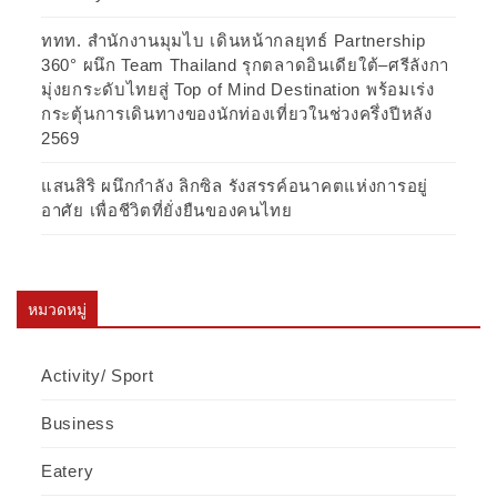
ททท. สำนักงานมุมไบ เดินหน้ากลยุทธ์ Partnership
360° ผนึก Team Thailand รุกตลาดอินเดียใต้–ศรีลังกา
มุ่งยกระดับไทยสู่ Top of Mind Destination พร้อมเร่ง
กระตุ้นการเดินทางของนักท่องเที่ยวในช่วงครึ่งปีหลัง
2569
แสนสิริ ผนึกกำลัง ลิกซิล รังสรรค์อนาคตแห่งการอยู่
อาศัย เพื่อชีวิตที่ยั่งยืนของคนไทย
หมวดหมู่
Activity/ Sport
Business
Eatery