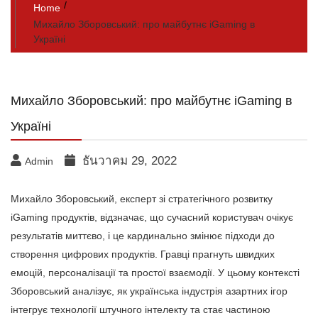
Home
Михайло Зборовський: про майбутнє iGaming в
Україні
Михайло Зборовський: про майбутнє iGaming в
Україні
ธันวาคม 29, 2022
Admin
Михайло Зборовський, експерт зі стратегічного розвитку
iGaming продуктів, відзначає, що сучасний користувач очікує
результатів миттєво, і це кардинально змінює підходи до
створення цифрових продуктів. Гравці прагнуть швидких
емоцій, персоналізації та простої взаємодії. У цьому контексті
Зборовський аналізує, як українська індустрія азартних ігор
інтегрує технології штучного інтелекту та стає частиною