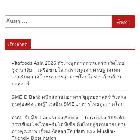
เรื่องล่าสุด
Vitafoods Asia 2026 ตัวเร่งอุตสาหกรรมสารสกัดไทย
ชูงานวิจัย – เครือข่ายโลก สร้างมูลค่าเศรษฐกิจใหม่
ขานรับตลาดโภชนาการสุขภาพโลกโตทะลุล้านล้าน
ดอลลาร์
SME D Bank ผนึกสถาบันอาหาร ชูยุทธศาสตร์ “แหล่ง
ทุนคู่องค์ความรู้” เร่งปั้น SME อาหารไทยสู่ตลาดโลก
ททท. จับมือ TransNusa Airline – Traveloka ยกระดับ
การเชื่อมโยงไทย–อินโดนีเซีย ดันไทยสู่จุดหมายปลาย
ทางคุณภาพ เชื่อม Asean Tourism และ Muslim-
Friendly Destination