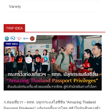
Variety
TRIP IDEA
TRIP IDEA
ก.ท่องเที่ยวฯ – ททท. ปลุกกระแสไฮซีซั่น “Amazing Thailand
Passport Privileges” แย้มรอยยิ้มจากไทย สู่หัวใจนักเดินทางทั่ว