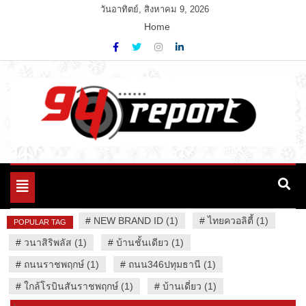
Skip
วันอาทิตย์, สิงหาคม 9, 2026
to
Home
content
Variety News
94 Report.com
Toggle
navigation
#
NEW BRAND ID (1)
#
ไทยควอลิตี้ (1)
POPULAR TAG
#
วนาสิริพลัส (1)
#
บ้านชั้นเดียว (1)
#
ถนนราชพฤกษ์ (1)
#
ถนน346ปทุมธานี (1)
#
ใกล้โรบินสันราชพฤกษ์ (1)
#
บ้านเดี่ยว (1)