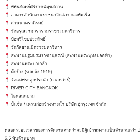
พิพิธภัณฑ์ศิริราชพิมุขสถาน
อาคารสำนักงานราชนาวิกสภา กองทัพเรือ
สวนนาคราภิรมย์
วัดอรุณราชวรารามราชวรมหาวิหาร
ป้อมวิไชยประสิทธิ์
วัดกัลยาณมิตรวรมหาวิหาร
สะพานปฐมบรมราชานุสรณ์ (สะพานพระพุทธยอดฟ้า)
สะพานพระปกเกล้า
ตึกร้าง (ซอยล้ง 1919)
วัดแม่พระลูกประคำ (กาลหว่าร์)
RIVER CITY BANGKOK
ไอคอนสยาม
ปั้นจั่น / เครนก่อสร้างทางน้ำ บริษัท อู่กรุงเทพ จำกัด
ตลอดระยะเวลาของการจัดงานคาดว่าจะมีผู้เข้าชมงานเป็นจำนวนกว่า 1
5.5 พันล้านบาท