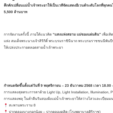
คึกคักเปลี่ยนแม่น้ำเจ้าพระยาให้เป็นเวทีจัดแสดงอีเวนต์ระดับโลกที่ทุ
5,500 ล้านบาท
การจัดงานครั้งนี้ ภายใต้แนวคิด
“แสงแห่งสยาม แม่ของแผ่นดิน”
เพื่อเท
แห่ง สมเด็จพระนางเจ้าสิริกิติ์ พระบรมราชินีนาถ พระบรมราชชนนีพั
ให้เปล่งประกายตลอดสายน้ำเจ้าพระยา
กำหนดจัดขึ้นตั้งแต่วันที่ 9 พฤศจิกายน – 23 ธันวาคม 2568 เวลา 18.0
การแสดงสุดตระการตาด้วย Light Up, Light Installation, Illumination
การแสดงพลุ ในค่ำคืนริมสองฝั่งแม่น้ำเจ้าพระยาให้สว่างไสวและเปี่ยมมนต
สะพานพระราม 8
ปากคลองบางกอกน้อย – ปากคลองดุสิต (โรงพยาบาลศิริราช)