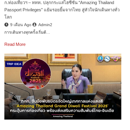
ก.ท่องเที่ยวฯ – ททท. ปลุกกระแสไฮซีซั่น “Amazing Thailand
Passport Privileges” แย้มรอยยิ้มจากไทย สู่หัวใจนักเดินทางทั่ว
โลก
9 เดือน Ago
Admin2
การเดินทางทุกครั้งเริ่มต้…
Read More
TRIP IDEA