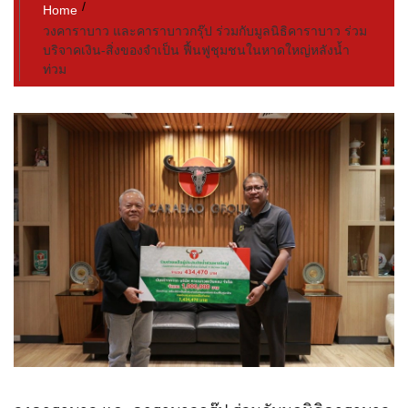
Home
วงคาราบาว และคาราบาวกรุ๊ป ร่วมกับมูลนิธิคาราบาว ร่วม
บริจาคเงิน-สิ่งของจำเป็น ฟื้นฟูชุมชนในหาดใหญ่หลังน้ำ
ท่วม