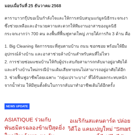
มอบเมื่อวันที่ 25 ธันวาคม 2568
คาราบาวกรุ๊ปขอเป็นกำลังใจและให้การสนับสนุนแก่มูลนิธิกระจกเงา
ซึ่งช่วยเหลือและอำนวยความสะดวกให้ทีมงานอาสาของมูลนิธิ
กระจกเงากว่า 700 คน ลงพื้นที่ฟื้นฟูหาดใหญ่ ภายใต้ภารกิจ 3 ด้าน คือ
1. Big Cleaning จัดการขยะที่สุมตามบ้าน ถนน ซอกซอย พร้อมให้ยืม
อุปกรณ์ล้างบ้าน และอาสาช่วยล้างบ้านสำหรับคนที่ไม่ไหว
2. การช่วยซ่อมแซมบ้านให้กับผู้ประสบภัยสามารถกลับมาอยู่อาศัยได้
และสร้างบ้านใหม่กรณีบ้านเดิมเสียหายจนไม่สามารถอยู่อาศัยได้อีก
3. ช่วยฟื้นฟูอาชีพโดยเฉพาะ “กลุ่มเปราะบาง” ที่ได้รับผลกระทบหนัก
จากน้ำท่วม ให้มีทุนตั้งต้นในการกลับมาทำอาชีพเดิมได้อีกครั้ง
NEWS UPDATE
ASIATIQUE ร่วมกับ
อเมริกันสแตนดาร์ด ปล่อย
พันธมิตรฉลองข้ามปีสุดยิ่ง
วิดีโอ แคมเปญใหม่ “Smart