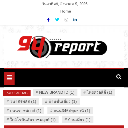
Skip
วันอาทิตย์, สิงหาคม 9, 2026
to
Home
content
Variety News
94 Report.com
Toggle
navigation
#
NEW BRAND ID (1)
#
ไทยควอลิตี้ (1)
POPULAR TAG
#
วนาสิริพลัส (1)
#
บ้านชั้นเดียว (1)
#
ถนนราชพฤกษ์ (1)
#
ถนน346ปทุมธานี (1)
#
ใกล้โรบินสันราชพฤกษ์ (1)
#
บ้านเดี่ยว (1)