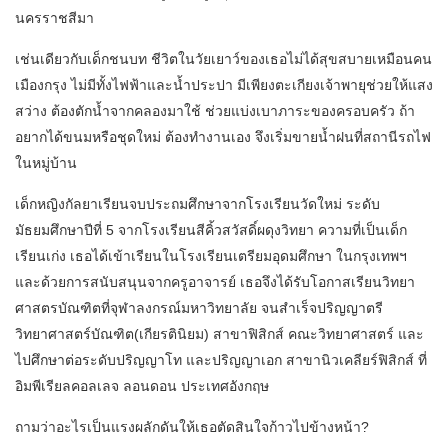
นครราชสีมา
เช่นเดียวกับเด็กชนบท ชีวิตในวัยเยาว์ของเธอไม่ได้สุขสบายเหมือนคน
เมืองกรุง ไม่มีทั้งไฟฟ้าและน้ำประปา มีเพียงตะเกียงเจ้าพายุช่วยให้แสง
สว่าง ต้องตักน้ำจากคลองมาใช้ ช่วยแบ่งเบาภาระของครอบครัว ถ้า
อยากได้ขนมหรือชุดใหม่ ต้องทำงานเอง จึงเริ่มขายน้ำฝนที่สถานีรถไฟ
ในหมู่บ้าน
เด็กหญิงกัลยาเรียนจบประถมศึกษาจากโรงเรียนวัดใหม่ ระดับ
มัธยมศึกษาปีที่ 5 จากโรงเรียนสีคิ้วสวัสดิ์ผดุงวิทยา ความที่เป็นเด็ก
เรียนเก่ง เธอได้เข้าเรียนในโรงเรียนเตรียมอุดมศึกษา ในกรุงเทพฯ
และด้วยการสนับสนุนจากครูอาจารย์ เธอจึงได้รับโอกาสเรียนวิทยา
ศาสตรบัณฑิตที่จุฬาลงกรณ์มหาวิทยาลัย จนสำเร็จปริญญาตรี
วิทยาศาสตร์บัณฑิต(เกียรตินิยม) สาขาฟิสิกส์ คณะวิทยาศาสตร์ และ
ไปศึกษาต่อระดับปริญญาโท และปริญญาเอก สาขานิวเคลียร์ฟิสิกส์ ที่
อิมพีเรียลคอลเลจ ลอนดอน ประเทศอังกฤษ
ถามว่าอะไรเป็นแรงผลักดันให้เธอตัดสินใจก้าวไปข้างหน้า?