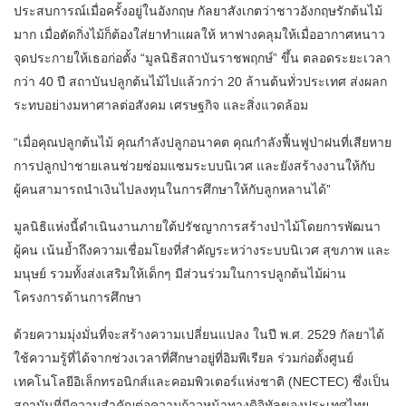
ประสบการณ์เมื่อครั้งอยู่ในอังกฤษ กัลยาสังเกตว่าชาวอังกฤษรักต้นไม้
มาก เมื่อตัดกิ่งไม้ก็ต้องใส่ยาทำแผลให้ หาฟางคลุมให้เมื่ออากาศหนาว
จุดประกายให้เธอก่อตั้ง “มูลนิธิสถาบันราชพฤกษ์” ขึ้น ตลอดระยะเวลา
กว่า 40 ปี สถาบันปลูกต้นไม้ไปแล้วกว่า 20 ล้านต้นทั่วประเทศ ส่งผลก
ระทบอย่างมหาศาลต่อสังคม เศรษฐกิจ และสิ่งแวดล้อม
“เมื่อคุณปลูกต้นไม้ คุณกำลังปลูกอนาคต คุณกำลังฟื้นฟูป่าฝนที่เสียหาย
การปลูกป่าชายเลนช่วยซ่อมแซมระบบนิเวศ และยังสร้างงานให้กับ
ผู้คนสามารถนำเงินไปลงทุนในการศึกษาให้กับลูกหลานได้”
มูลนิธิแห่งนี้ดำเนินงานภายใต้ปรัชญาการสร้างป่าไม้โดยการพัฒนา
ผู้คน เน้นย้ำถึงความเชื่อมโยงที่สำคัญระหว่างระบบนิเวศ สุขภาพ และ
มนุษย์ รวมทั้งส่งเสริมให้เด็กๆ มีส่วนร่วมในการปลูกต้นไม้ผ่าน
โครงการด้านการศึกษา
ด้วยความมุ่งมั่นที่จะสร้างความเปลี่ยนแปลง ในปี พ.ศ. 2529 กัลยาได้
ใช้ความรู้ที่ได้จากช่วงเวลาที่ศึกษาอยู่ที่อิมพีเรียล ร่วมก่อตั้งศูนย์
เทคโนโลยีอิเล็กทรอนิกส์และคอมพิวเตอร์แห่งชาติ (NECTEC) ซึ่งเป็น
สถาบันที่มีความสำคัญต่อความก้าวหน้าทางดิจิทัลของประเทศไทย