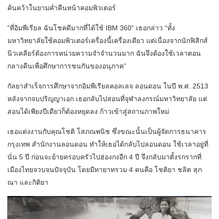
ค้นคว้าในยามค่ำคืนหน้าคอมพิวเตอร์
“ที่อิมพีเรียล ฉันโชคดีมากที่ได้ใช้ IBM 360” เธอกล่าว “ทั้ง
มหาวิทยาลัยใช้คอมพิวเตอร์เครื่องนี้เครื่องเดียว แต่เนื่องจากนักฟิสิกส์
นิวเคลียร์ต้องการหน่วยความจำจำนวนมาก ฉันจึงต้องใช้เวลาตอน
กลางคืนเพื่อศึกษาการชนกันของอนุภาค”
กัลยาสำเร็จการศึกษาจากอิมพีเรียลคอลเลจ ลอนดอน ในปี พ.ศ. 2513
หลังจากจบปริญญาเอก เธอกลับไปสอนที่จุฬาลงกรณ์มหาวิทยาลัย แต่
สอนได้เพียงปีเดียวก็ต้องหยุดลง ก้าวเข้าสู่สถานภาพใหม่
เธอแต่งงานกับคุณโชติ โสภณพนิช ซึ่งขณะนั้นเป็นผู้จัดการธนาคาร
กรุงเทพ สำนักงานลอนดอน ทำให้เธอได้กลับไปลอนดอน ใช้เวลาอยู่ที่
นั่น 5 ปี ก่อนจะย้ายครอบครัวไปฮ่องกงอีก 4 ปี จึงกลับมาตั้งรกรากที่
เมืองไทยจวบจนปัจจุบัน โดยมีทายาทรวม 4 คนคือ โชติยา ชลิต สุภ
ณา และกิติยา