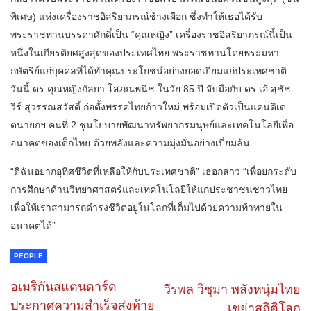
พิเศษ) แห่งเครื่องราชอิสริยาภรณ์ช้างเผือก ซึ่งทำให้เธอได้รับ
พระราชทานบรรดาศักดิ์เป็น “คุณหญิง” เครื่องราชอิสริยาภรณ์นี้เป็น
หนึ่งในเกียรติยศสูงสุดของประเทศไทย พระราชทานโดยพระมหา
กษัตริย์แก่บุคคลที่ได้ทำคุณประโยชน์อย่างยอดเยี่ยมแก่ประเทศชาติ
วันนี้ ดร.คุณหญิงกัลยา โสภณพนิช ในวัย 85 ปี จับมือกับ ดร.เอ้ สุชัช
วีร์ สุวรรณสวัสดิ์ ก่อตั้งพรรคไทยก้าวใหม่ พร้อมเปิดตัวเป็นแคนดิเด
ตนายกฯ คนที่ 2 ชูนโยบายพัฒนาทรัพยากรมนุษย์และเทคโนโลยีเพื่อ
อนาคตของเด็กไทย ด้วยพลังและความมุ่งมั่นอย่างเปี่ยมล้น
“ดิฉันอยากอุทิศชีวิตที่เหลือให้กับประเทศชาติ” เธอกล่าว “เพื่อยกระดับ
การศึกษาด้านวิทยาศาสตร์และเทคโนโลยีให้แก่ประชาชนชาวไทย
เพื่อให้เราสามารถดำรงชีวิตอยู่ในโลกที่เต็มไปด้วยความท้าทายใน
อนาคตได้”
PEOPLE
อเมริกันสแตนดาร์ด
วีรพล วิชุมา พลังหนุ่มไทย
ประกาศความสำเร็จส่งท้าย
เขย่าสถิติโลก