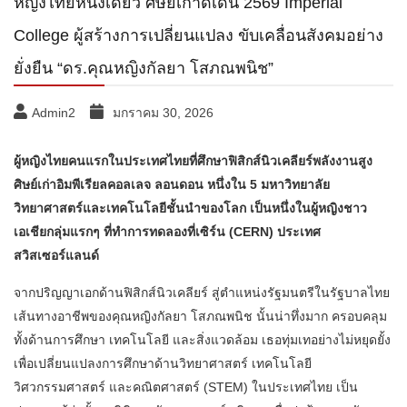
หญิงไทยหนึ่งเดียว ศิษย์เก่าดีเด่น 2569 Imperial
College ผู้สร้างการเปลี่ยนแปลง ขับเคลื่อนสังคมอย่าง
ยั่งยืน “ดร.คุณหญิงกัลยา โสภณพนิช”
Admin2
มกราคม 30, 2026
ผู้หญิงไทยคนแรกในประเทศไทยที่ศึกษาฟิสิกส์นิวเคลียร์พลังงานสูง
ศิษย์เก่าอิมพีเรียลคอลเลจ ลอนดอน หนึ่งใน 5 มหาวิทยาลัย
วิทยาศาสตร์และเทคโนโลยีชั้นนำของโลก เป็นหนึ่งในผู้หญิงชาว
เอเชียกลุ่มแรกๆ ที่ทำการทดลองที่เซิร์น (CERN) ประเทศ
สวิสเซอร์แลนด์
จากปริญญาเอกด้านฟิสิกส์นิวเคลียร์ สู่ตำแหน่งรัฐมนตรีในรัฐบาลไทย
เส้นทางอาชีพของคุณหญิงกัลยา โสภณพนิช นั้นน่าทึ่งมาก ครอบคลุม
ทั้งด้านการศึกษา เทคโนโลยี และสิ่งแวดล้อม เธอทุ่มเทอย่างไม่หยุดยั้ง
เพื่อเปลี่ยนแปลงการศึกษาด้านวิทยาศาสตร์ เทคโนโลยี
วิศวกรรมศาสตร์ และคณิตศาสตร์ (STEM) ในประเทศไทย เป็น