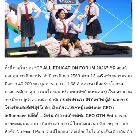
ทั้งนี้ภายในงาน
“CP ALL EDUCATION FORUM 2026”
ซีพี ออลล์
มอบทุนการศึกษาประจำปีการศึกษา 2569 ผ่าน 12 เครือข่ายความร่วม
มือกว่า 40,200 ทุน มูลค่ารวมกว่า 1,68 ล้านบาท เพื่อสร้างโอกาส
ทางการศึกษาสู่เยาวชนไทยคน พร้อมขนทัพตัวแทนคนรุ่นใหม่จากภาค
การศึกษา ผู้นำความคิด นำทีม
ดร.ศรประภา สิริภัทรวิช ผู้อำนวยการ
โรงเรียนสตรีศรีสุริโยทัย, ม๊าเดี่ยว-อภิเชษฐ์ เอติรัตนะ CEO /
influencer, แจ๊คกี้ – จักริน กังวานเกียรติชัย CEO OTH Ent
มาร่วม
ถ่ายทอดมุมมอง แบ่งปันประสบการณ์ ในช่วงเสวนา Go Inspire Talk
หัวข้อ No Fixed Path: คนที่โลกอนาคตเลือก ไม่ได้เดินเส้นเดียวกัน อีก