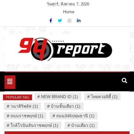
Skip
วันศุกร์, สิงหาคม 7, 2026
to
Home
content
Variety News
94 Report.com
Toggle
navigation
#
NEW BRAND ID (1)
#
ไทยควอลิตี้ (1)
POPULAR TAG
#
วนาสิริพลัส (1)
#
บ้านชั้นเดียว (1)
#
ถนนราชพฤกษ์ (1)
#
ถนน346ปทุมธานี (1)
#
ใกล้โรบินสันราชพฤกษ์ (1)
#
บ้านเดี่ยว (1)