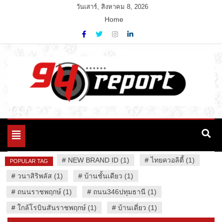
Skip
วันเสาร์, สิงหาคม 8, 2026
to
Home
content
Variety News
94 Report.com
Toggle
navigation
#
NEW BRAND ID (1)
#
ไทยควอลิตี้ (1)
POPULAR TAG
#
วนาสิริพลัส (1)
#
บ้านชั้นเดียว (1)
#
ถนนราชพฤกษ์ (1)
#
ถนน346ปทุมธานี (1)
#
ใกล้โรบินสันราชพฤกษ์ (1)
#
บ้านเดี่ยว (1)