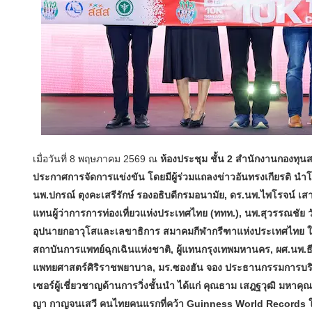
เมื่อวันที่ 8 พฤษภาคม 2569 ณ
ห้องประชุม ชั้น 2 สำนักงานกองทุน
ประกาศการจัดการแข่งขัน โดยมีผู้ร่วมแถลงข่าวอันทรงเกียรติ นำโด
นพ.ปกรณ์ ตุงคะเสรีรักษ์ รองอธิบดีกรมอนามัย, ดร.นพ.ไพโรจน์ เสา
แทนผู้ว่าการการท่องเที่ยวแห่งประเทศไทย (ททท.), นพ.สุวรรณชัย 
อุปนายกอาวุโสและเลขาธิการ สมาคมกีฬากรีฑาแห่งประเทศไทย ในพ
สถาบันการแพทย์ฉุกเฉินแห่งชาติ, ผู้แทนกรุงเทพมหานคร, ผศ.นพ.ธี
แพทยศาสตร์ศิริราชพยาบาล, มร.ซองฮัน จอง ประธานกรรมการบริหา
เซอร์ผู้เชี่ยวชาญด้านการวิ่งชั้นนำ ได้แก่ คุณธาม เสฎฐวุฒิ มหาคุ
ญา กาญจนเสวี คนไทยคนแรกที่คว้า Guinness World Records ใส