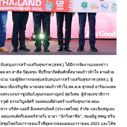
สนับสนุนการสร้างเสริมสุขภาพ (สสส.) ได้มีการจัดงานแถลงข่าว
ย ดร.สาธิต ปิตุเตชะ ที่ปรึกษากิตติมศักดิ์สมาคมก้าวท้าใจ ตามด้วย
น่วม รองผู้จัดการกองทุนสนับสนุนการสร้างเสริมสุขภาพ (สสส.), ผู้
วัฒนายิ่งเจริญชัย นายกสมาคมก้าวท้าใจ,พล.ต.ต สุรพงษ์ อาริยะมงคล
ระบรมราชูปถัมภ์,คุณกรองกาญจน์ พุ่มวิเศษ ผู้ช่วยเลขาธิการ
รวุฒิ ธรรมวิบูลย์ศรี รองคณบดีฝ่ายสร้างเสริมสุขภาพ คณะ
ร บริษัท แอลจี อีเลคทรอนิคส์ (ประเทศไทย) จำกัด และอินฟลูเอน
ณ คอนเทนต์ครีเอเตอร์สายวิ่ง ฉายา “นักวิ่งตาขีด”, หมอมิยู ทพญ.ชริน
่ชุดไทยวิ่งมาราธอนเร็วที่สุดจากลอนดอนมาราธอน 2023 และโค้ช