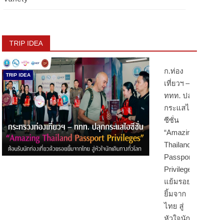
TRIP IDEA
ก.ท่อง
TRIP IDEA
เที่ยวฯ –
ททท. ปลุก
กระแสไฮ
ซีซั่น
“Amazing
Thailand
Passport
Privileges”
แย้มรอย
ยิ้มจาก
ไทย สู่
หัวใจนัก