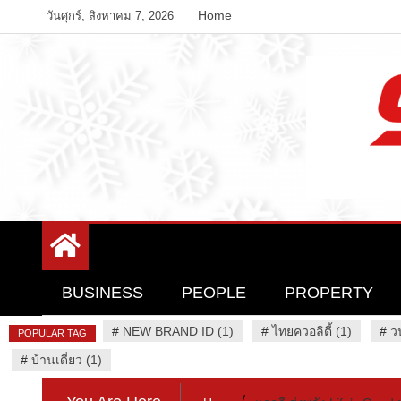
Skip
Home
วันศุกร์, สิงหาคม 7, 2026
to
content
Variety News
94 Report.com
BUSINESS
PEOPLE
PROPERTY
#
NEW BRAND ID (1)
#
ไทยควอลิตี้ (1)
#
ว
POPULAR TAG
#
บ้านเดี่ยว (1)