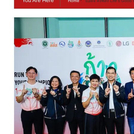
You Are Here
Home
แอลจี ส่งพลัง Life’s Go