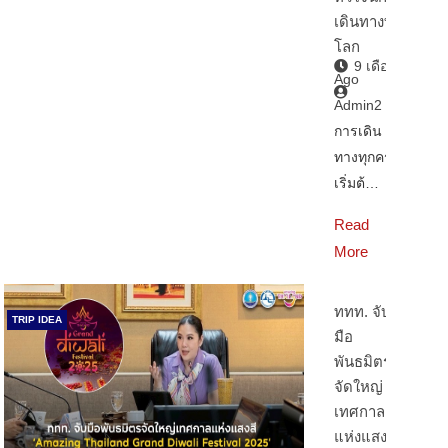
เดินทางทั่ว
โลก
9 เดือน
Ago
Admin2
การเดิน
ทางทุกครั้ง
เริ่มต้…
Read
More
ททท. จับ
TRIP IDEA
มือ
พันธมิตร
จัดใหญ่
เทศกาล
แห่งแสงสี