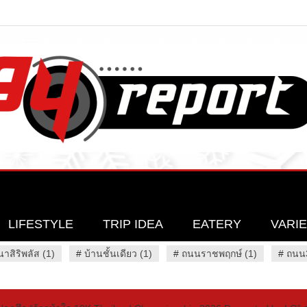
LIFESTYLE
TRIP IDEA
EATERY
VARI
นาสิริพลัส (1)
#
บ้านชั้นเดียว (1)
#
ถนนราชพฤกษ์ (1)
#
ถนน3